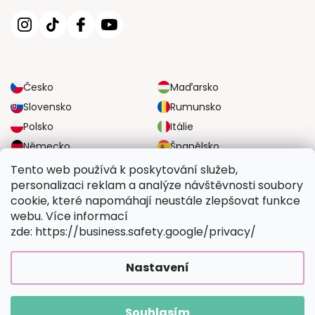
Česko
Maďarsko
Slovensko
Rumunsko
Polsko
Itálie
Německo
Španělsko
Velká Británie
Rakousko
Tento web používá k poskytování služeb,
personalizaci reklam a analýze návštěvnosti soubory
cookie, které napomáhají neustále zlepšovat funkce
SPOLEHLIVÉ MOŽNOSTI DOPRAVY
webu. Více informací
zde: https://business.safety.google/privacy/
BEZPEČNÉ MOŽNOSTI PLATBY
Nastavení
Souhlasím
Copyright 2026
Vymalujsisam.cz
. Všechna práva vyhrazena.