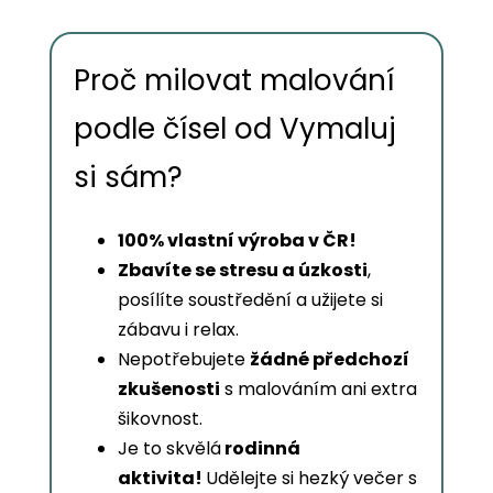
Proč milovat malování
podle čísel od Vymaluj
si sám?
100% vlastní výroba v ČR!
Zbavíte se stresu a úzkosti
,
posílíte soustředění a užijete si
zábavu i relax.
Nepotřebujete
žádné předchozí
zkušenosti
s malováním ani extra
šikovnost.
Je to skvělá
rodinná
aktivita!
Udělejte si hezký večer s