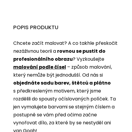
POPIS PRODUKTU
Chcete začít malovat? A co takhle přeskočit
nezáživnou teorii a
rovnou se pustit do
profesionálního obrazu
? Vyzkoušejte
malování podle čísel
­­– způsob malování,
který nemůže být jednodušší. Od nás si
objednáte sadu barev, štětců a plátno
s předkresleným motivem, který jsme
rozdělili do spousty očíslovaných políček. Ta
jen vymalujete barvami se stejným číslem a
postupně se vám před očima začne
vynořovat dílo, za které by se nestyděl ani
van Gogh!