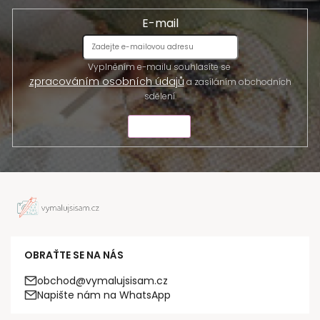
E-mail
Vyplněním e-mailu souhlasíte se
zpracováním osobních údajů
a zasíláním obchodních
sdělení.
ODESLAT
OBRAŤTE SE NA NÁS
obchod@vymalujsisam.cz
Napište nám na WhatsApp