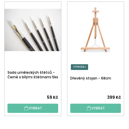
VÝPRODEJ
Sada uměleckých štětců -
Černé s bílými štětinami 5ks
Dřevěný stojan - 68cm
59 Kč
399 Kč
VYBRAT
VYBRAT
Z