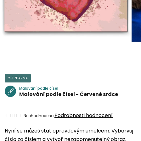
2+1 ZDARMA
Malování podle čísel
Malování podle čísel - Červené srdce
Průměrné
Podrobnosti hodnocení
Neohodnoceno
hodnocení
Nyní se můžeš stát opravdovým umělcem. Vybarvuj
produktu
číslo za číslem a vytvoř nezapomenutelný obraz,
je