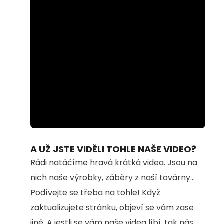
Loaded
:
Unmute
100.00%
A UŽ JSTE VIDĚLI TOHLE NAŠE VIDEO?
Rádi natáčíme hravá krátká videa. Jsou na
nich naše výrobky, záběry z naší továrny...
Podívejte se třeba na tohle! Když
zaktualizujete stránku, objeví se vám zase
jiné. A jestli se vám naše videa líbí, tak nás