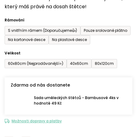
který máš právě na dosah štětce!
0,0
z
Rámování
5
S vnitřním rámem (Doporučujeme👍)
Pouze srolované plátno
hvězdiček.
Na kartonové desce
Na plastové desce
Velikost
60x80cm (Nejprodávanější⭐)
40x60cm
80x120cm
Zdarma od nás dostanete
Sada uměleckých štětců - Bambusové 4ks v
hodnotě 49 Kč
Možnosti dopravy a platby