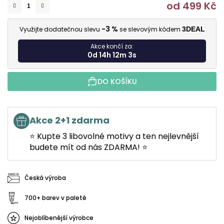
od
499 Kč
M
-3 %
Využijte dodatečnou slevu
se slevovým kódem
3DEAL
Akce končí za:
0d 14h 12m 3s
DO KOŠÍKU
Akce 2+1 zdarma
⭐ Kupte 3 libovolné motivy a ten nejlevnější
budete mít od nás ZDARMA! ⭐
Česká výroba
700+ barev v paletě
Nejoblíbenější výrobce