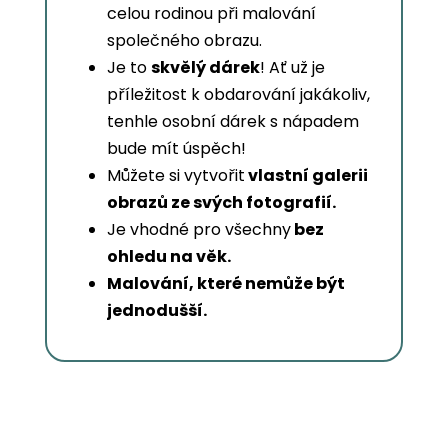
celou rodinou při malování
společného obrazu.
Je to
skvělý dárek
! Ať už je
příležitost k obdarování jakákoliv,
tenhle osobní dárek s nápadem
bude mít úspěch!
Můžete si vytvořit
vlastní galerii
obrazů ze svých fotografií.
Je vhodné pro všechny
bez
ohledu na věk.
Malování, které nemůže být
jednodušší.