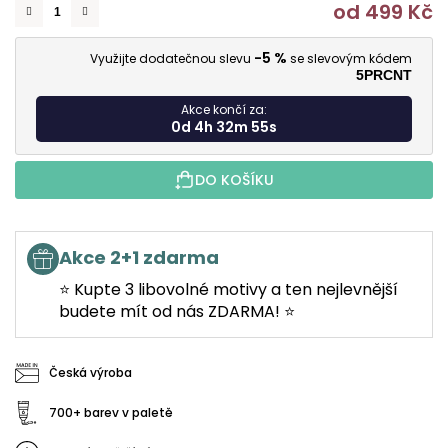
od
499 Kč
M
-5 %
Využijte dodatečnou slevu
se slevovým kódem
5PRCNT
Akce končí za:
0d 4h 32m 54s
DO KOŠÍKU
Akce 2+1 zdarma
⭐ Kupte 3 libovolné motivy a ten nejlevnější
budete mít od nás ZDARMA! ⭐
Česká výroba
700+ barev v paletě