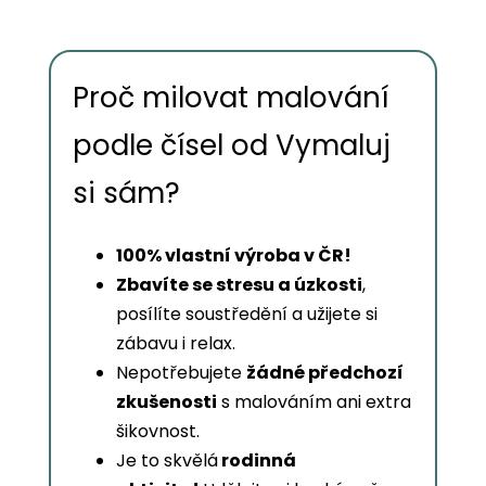
Proč milovat malování
podle čísel od Vymaluj
si sám?
100% vlastní výroba v ČR!
Zbavíte se stresu a úzkosti
,
posílíte soustředění a užijete si
zábavu i relax.
Nepotřebujete
žádné předchozí
zkušenosti
s malováním ani extra
šikovnost.
Je to skvělá
rodinná