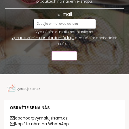
produktech na našem e-shopu.
E-mail
Vyplněním e-mailu souhlasíte se
zpracováním osobních údajů
a zasíláním obchodních
sdělení.
ODESLAT
OBRAŤTE SE NA NÁS
obchod@vymalujsisam.cz
Napište nám na WhatsApp