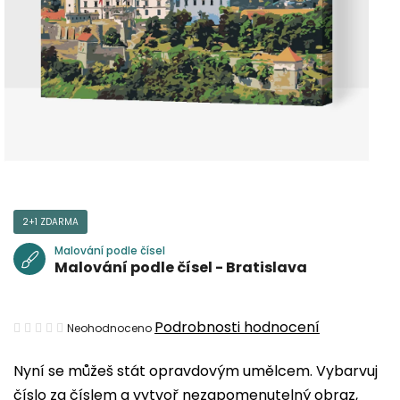
2+1 ZDARMA
Malování podle čísel
Malování podle čísel - Bratislava
Průměrné
Podrobnosti hodnocení
Neohodnoceno
hodnocení
Nyní se můžeš stát opravdovým umělcem. Vybarvuj
produktu
číslo za číslem a vytvoř nezapomenutelný obraz,
je