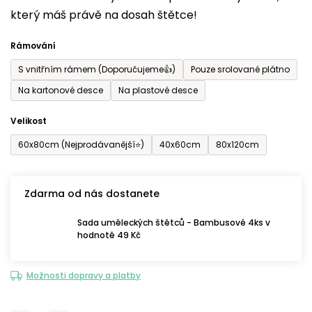
který máš právě na dosah štětce!
0,0
z
Rámování
5
S vnitřním rámem (Doporučujeme👍)
Pouze srolované plátno
hvězdiček.
Na kartonové desce
Na plastové desce
Velikost
60x80cm (Nejprodávanější⭐)
40x60cm
80x120cm
Zdarma od nás dostanete
Sada uměleckých štětců - Bambusové 4ks v
hodnotě 49 Kč
Možnosti dopravy a platby