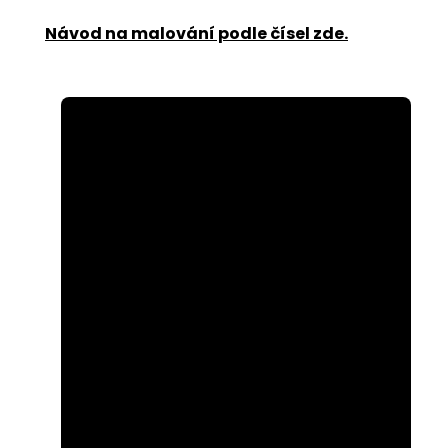
Návod na malování podle čísel zde
.