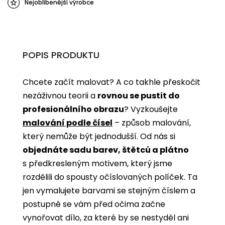
Nejoblíbenější výrobce
POPIS PRODUKTU
Chcete začít malovat? A co takhle přeskočit
nezáživnou teorii a
rovnou se pustit do
profesionálního obrazu
? Vyzkoušejte
malování podle čísel
­­– způsob malování,
který nemůže být jednodušší. Od nás si
objednáte sadu barev, štětců a plátno
s předkresleným motivem, který jsme
rozdělili do spousty očíslovaných políček. Ta
jen vymalujete barvami se stejným číslem a
postupně se vám před očima začne
vynořovat dílo, za které by se nestyděl ani