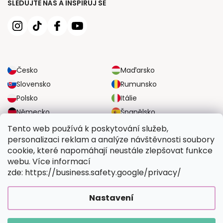
SLEDUJTE NÁS A INSPIRUJ SE
Česko
Maďarsko
Slovensko
Rumunsko
Polsko
Itálie
Německo
Španělsko
Velká Británie
Rakousko
Tento web používá k poskytování služeb,
personalizaci reklam a analýze návštěvnosti soubory
cookie, které napomáhají neustále zlepšovat funkce
SPOLEHLIVÉ MOŽNOSTI DOPRAVY
webu. Více informací
zde: https://business.safety.google/privacy/
BEZPEČNÉ MOŽNOSTI PLATBY
Nastavení