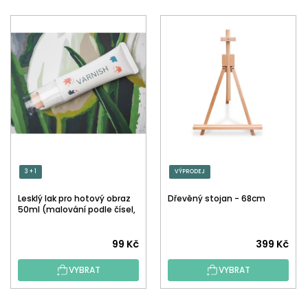
3 + 1
VÝPRODEJ
Lesklý lak pro hotový obraz
Dřevěný stojan - 68cm
50ml (malování podle čísel,
tečkování)
Průměrné
99 Kč
399 Kč
hodnocení
VYBRAT
VYBRAT
produktu
je
5,0
Z