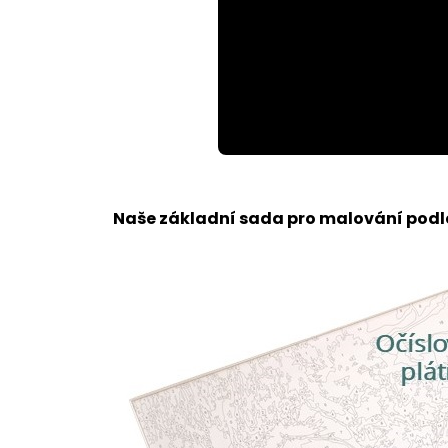
Loaded
:
Unmute
100.00%
Naše základní sada pro malování podle