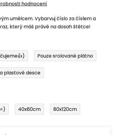
robnosti hodnocení
vým umělcem. Vybarvuj číslo za číslem a
az, který máš právě na dosah štětce!
učujeme👍)
Pouze srolované plátno
a plastové desce
í⭐)
40x60cm
80x120cm