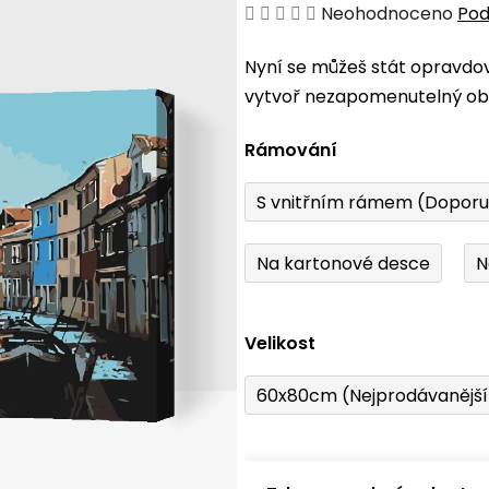
Průměrné
Neohodnoceno
Pod
hodnocení
Nyní se můžeš stát opravdo
produktu
vytvoř nezapomenutelný obr
je
0,0
Rámování
z
5
S vnitřním rámem (Dopor
hvězdiček.
Na kartonové desce
N
Velikost
60x80cm (Nejprodávanějš