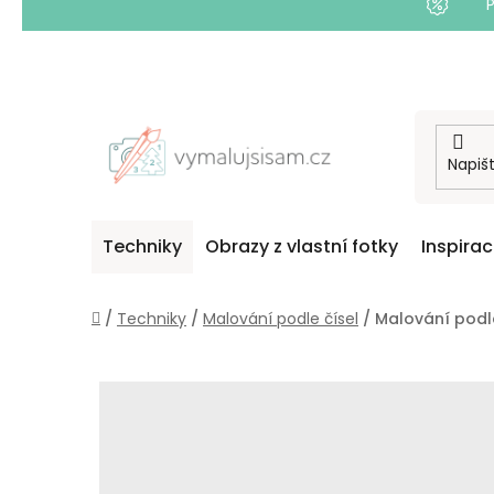
Přejít
na
obsah
Techniky
Obrazy z vlastní fotky
Inspira
Domů
/
Techniky
/
Malování podle čísel
/
Malování podl