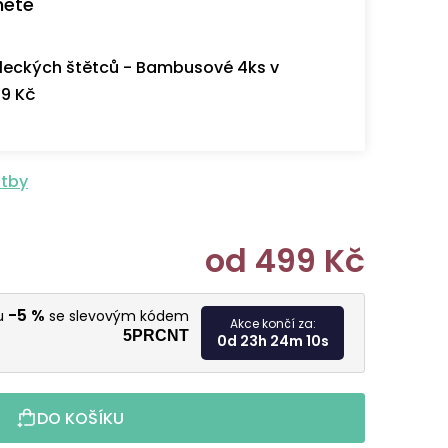
nete
eckých štětců - Bambusové 4ks v
9 Kč
atby
od
499 Kč
Měrná cen
-5 %
vu
se slevovým kódem
Akce končí za:
5PRCNT
0d 23h 24m 9s
DO KOŠÍKU