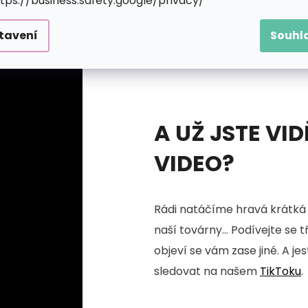
ttps://business.safety.google/privacy/
tavení
Souhl
A UŽ JSTE VID
VIDEO?
Rádi natáčíme hravá krátká 
naší továrny... Podívejte se 
objeví se vám zase jiné. A je
sledovat na našem
TikToku
.