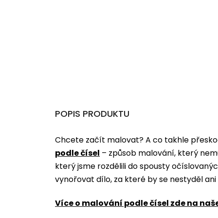
POPIS PRODUKTU
Chcete začít malovat? A co takhle přeskoč
podle čísel
­­– způsob malování, který nem
který jsme rozdělili do spousty očíslovan
vynořovat dílo, za které by se nestyděl an
Více o malování podle čísel zde na naš