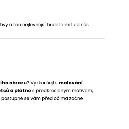
tivy a ten nejlevnější budete mít od nás
ního obrazu
? Vyzkoušejte
malování
ětců a plátno
s předkresleným motivem,
m a postupně se vám před očima začne