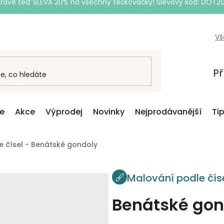
Právě teď SLEVA 20% na všechny tečkovačky! Slevový kód: DOT2
Vš
Př
ce
Akce
Výprodej
Novinky
Nejprodávanější
Ti
e čísel - Benátské gondoly
Malování podle čís
Benátské gon