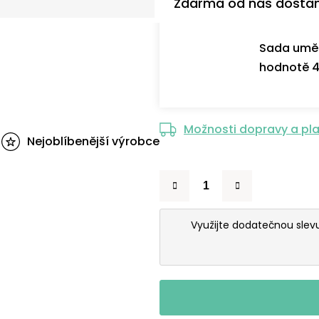
Zdarma od nás dosta
Sada uměl
hodnotě 4
Možnosti dopravy a pl
Nejoblíbenější výrobce
Využijte dodatečnou sle