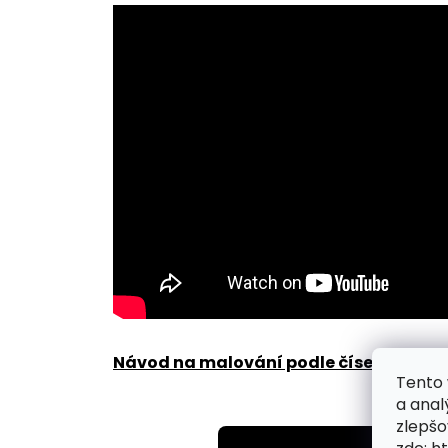
Návod na malování podle čísel zde
.
Tento 
a anal
zlepšo