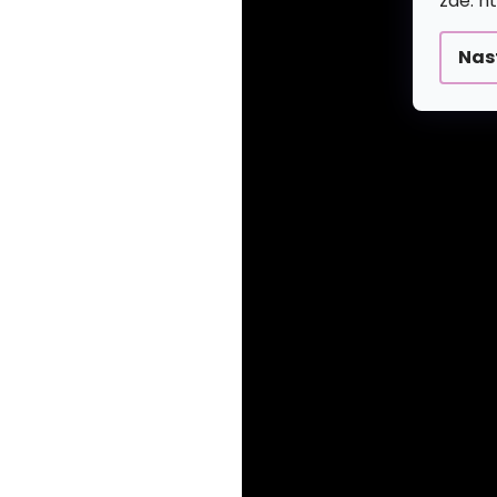
zde: h
Nas