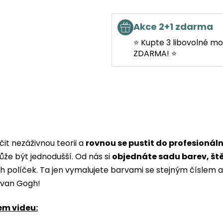
Akce 2+1 zdarma
⭐ Kupte 3 libovolné mo
ZDARMA! ⭐
it nezáživnou teorii a
rovnou se pustit do profesionál
ůže být jednodušší. Od nás si
objednáte sadu barev, št
ých políček. Ta jen vymalujete barvami se stejným čísle
i van Gogh!
em videu: