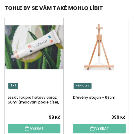
TOHLE BY SE VÁM TAKÉ MOHLO LÍBIT
3 + 1
VÝPRODEJ
Lesklý lak pro hotový obraz
Dřevěný stojan - 68cm
50ml (malování podle čísel,
tečkování)
Průměrné
99 Kč
399 Kč
hodnocení
VYBRAT
VYBRAT
produktu