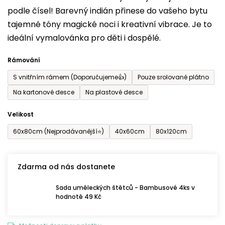
podle čísel! Barevný indián přinese do vašeho bytu
0,0
tajemné tóny magické noci i kreativní vibrace. Je to
z
ideální vymalovánka pro děti i dospělé.
5
hvězdiček.
Rámování
S vnitřním rámem (Doporučujeme👍)
Pouze srolované plátno
Na kartonové desce
Na plastové desce
Velikost
60x80cm (Nejprodávanější⭐)
40x60cm
80x120cm
Zdarma od nás dostanete
Sada uměleckých štětců - Bambusové 4ks v
hodnotě 49 Kč