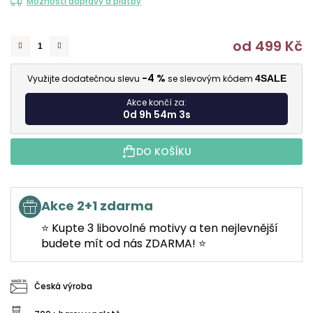
Možnosti dopravy a platby
od
499 Kč
M
-4 %
Využijte dodatečnou slevu
se slevovým kódem
4SALE
Akce končí za:
0d 9h 54m 2s
DO KOŠÍKU
Akce 2+1 zdarma
⭐ Kupte 3 libovolné motivy a ten nejlevnější
budete mít od nás ZDARMA! ⭐
Česká výroba