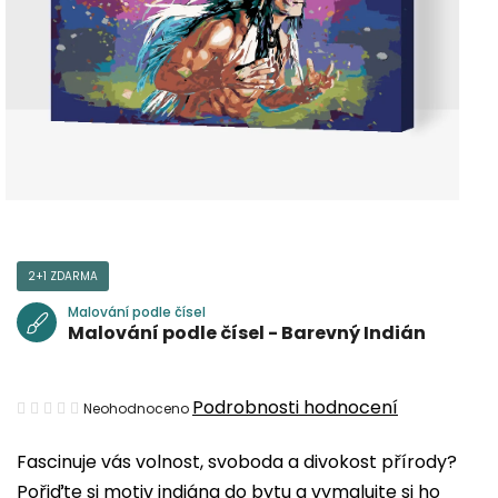
2+1 ZDARMA
Malování podle čísel
Malování podle čísel - Barevný Indián
Průměrné
Podrobnosti hodnocení
Neohodnoceno
hodnocení
Fascinuje vás volnost, svoboda a divokost přírody?
produktu
Pořiďte si motiv indiána do bytu a vymalujte si ho
je