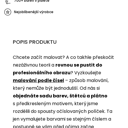
700+ barev v paletě
Nejoblíbenější výrobce
POPIS PRODUKTU
Chcete začít malovat? A co takhle přeskočit
nezáživnou teorii a
rovnou se pustit do
profesionálního obrazu
? Vyzkoušejte
malování podle čísel
­­– způsob malování,
který nemůže být jednodušší. Od nás si
objednáte sadu barev, štětců a plátno
s předkresleným motivem, který jsme
rozdělili do spousty očíslovaných políček. Ta
jen vymalujete barvami se stejným číslem a
postupně se vám před očima začne