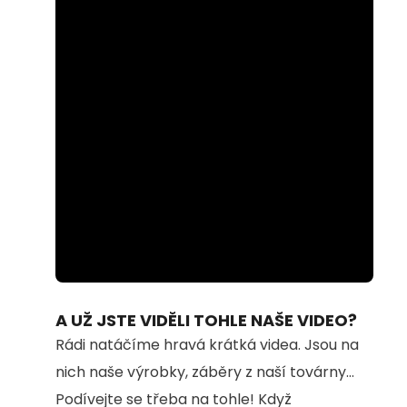
Loaded
:
Unmute
74.69%
A UŽ JSTE VIDĚLI TOHLE NAŠE VIDEO?
Rádi natáčíme hravá krátká videa. Jsou na
nich naše výrobky, záběry z naší továrny...
Podívejte se třeba na tohle! Když