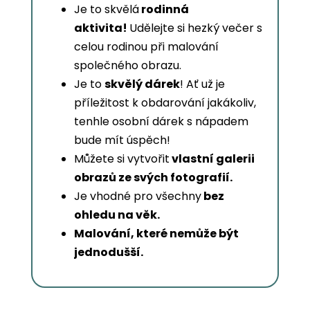
Je to skvělá
rodinná
aktivita!
Udělejte si hezký večer s
celou rodinou při malování
společného obrazu.
Je to
skvělý dárek
! Ať už je
příležitost k obdarování jakákoliv,
tenhle osobní dárek s nápadem
bude mít úspěch!
Můžete si vytvořit
vlastní galerii
obrazů ze svých fotografií.
Je vhodné pro všechny
bez
ohledu na věk.
Malování, které nemůže být
jednodušší.