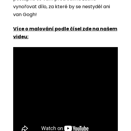
vynořovat dílo, za které by se nestyděl ani
van Gogh!
Více o malování podle čísel zde na našem
videu: