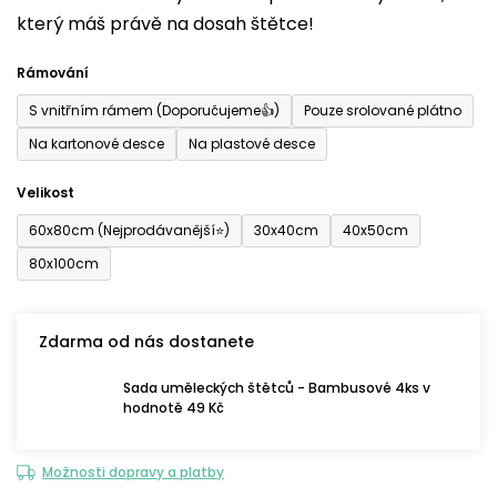
který máš právě na dosah štětce!
0,0
z
Rámování
5
S vnitřním rámem (Doporučujeme👍)
Pouze srolované plátno
hvězdiček.
Na kartonové desce
Na plastové desce
Velikost
60x80cm (Nejprodávanější⭐)
30x40cm
40x50cm
80x100cm
Zdarma od nás dostanete
Sada uměleckých štětců - Bambusové 4ks v
hodnotě 49 Kč
Možnosti dopravy a platby