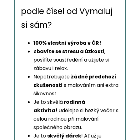
podle čísel od Vymaluj
si sám?
100% vlastní výroba v ČR!
Zbavíte se stresu a úzkosti
,
posílíte soustředění a užijete si
zábavu i relax.
Nepotřebujete
žádné předchozí
zkušenosti
s malováním ani extra
šikovnost.
Je to skvělá
rodinná
aktivita!
Udělejte si hezký večer s
celou rodinou při malování
společného obrazu.
Je to
skvělý dárek
! Ať už je