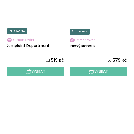
2+1 ZDARMA
2+1 ZDARMA
Diamantování
Diamantování
Complaint Department
Fialový klobouk
519 Kč
579 Kč
od
od
VYBRAT
VYBRAT