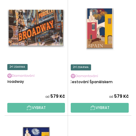
V
N
Ý
Í
P
P
I
R
S
O
P
D
R
U
O
K
D
T
U
2+1 ZDARMA
2+1 ZDARMA
Ů
K
Diamantování
Diamantování
T
Broadway
Cestování Španělskem
Ů
579 Kč
579 Kč
od
od
VYBRAT
VYBRAT