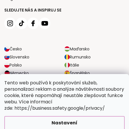
SLEDUJTE NÁS A INSPIRUJ SE
Česko
Maďarsko
Slovensko
Rumunsko
Polsko
Itálie
Německo
Španělsko
Velká Británie
Rakousko
Tento web používá k poskytování služeb,
personalizaci reklam a analýze návštěvnosti soubory
cookie, které napomáhají neustále zlepšovat funkce
SPOLEHLIVÉ MOŽNOSTI DOPRAVY
webu. Více informací
zde: https://business.safety.google/privacy/
BEZPEČNÉ MOŽNOSTI PLATBY
Nastavení