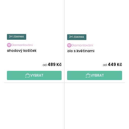
2+1 ZDARMA
2+1 ZDARMA
Diamantování
Diamantování
Jahodový košíček
Kolo s květinami
489 Kč
449 Kč
od
od
VYBRAT
VYBRAT