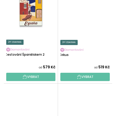
2+1 ZDARMA
2+1 ZDARMA
Diamantování
Diamantování
Cestování Španělskem 2
Cirkus
579 Kč
519 Kč
od
od
VYBRAT
VYBRAT