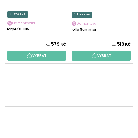
2+1 ZDARMA
2+1 ZDARMA
Diamantování
Diamantování
Harper's July
Hello Summer
579 Kč
519 Kč
od
od
VYBRAT
VYBRAT