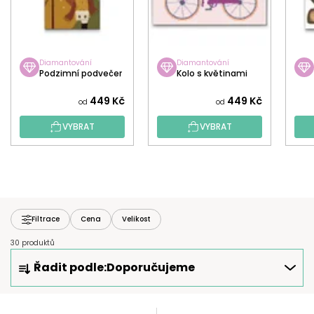
Diamantování
Diamantování
Podzimní podvečer
Kolo s květinami
449 Kč
449 Kč
od
od
VYBRAT
VYBRAT
Filtrace
Cena
Velikost
30 produktů
Ř
Řadit podle:
Doporučujeme
A
Z
E