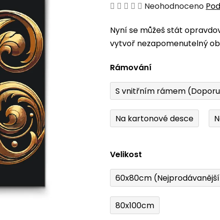
Průměrné
Neohodnoceno
Pod
hodnocení
Nyní se můžeš stát opravdo
produktu
vytvoř nezapomenutelný obr
je
0,0
Rámování
z
5
S vnitřním rámem (Dopor
hvězdiček.
Na kartonové desce
N
Velikost
60x80cm (Nejprodávanějš
80x100cm