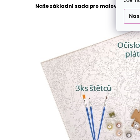
zde: h
Naše základní sada pro malování podle
Nas