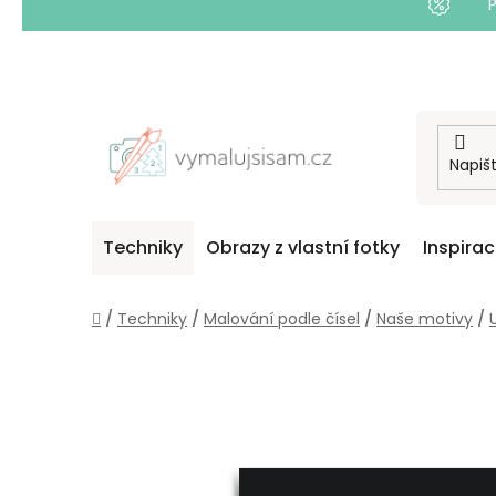
Přejít
na
obsah
Techniky
Obrazy z vlastní fotky
Inspira
Domů
/
Techniky
/
Malování podle čísel
/
Naše motivy
/