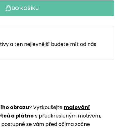
DO KOŠÍKU
tivy a ten nejlevnější budete mít od nás
ního obrazu
? Vyzkoušejte
malování
ětců a plátno
s předkresleným motivem,
m a postupně se vám před očima začne