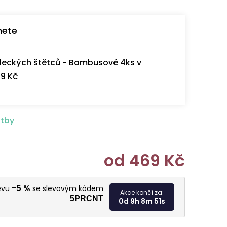
nete
eckých štětců - Bambusové 4ks v
9 Kč
atby
od
469 Kč
Měrná cen
-5 %
levu
se slevovým kódem
Akce končí za:
5PRCNT
0d 9h 8m 50s