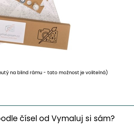
tý na blind rámu - tato možnost je volitelná)
podle čísel od Vymaluj si sám?