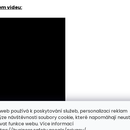
em videu:
web používá k poskytování služeb, personalizaci reklam
ýze návštěvnosti soubory cookie, které napomáhají neus
vat funkce webu. Více informací