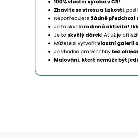
100% vlastní výroba v ČR!
Zbavíte se stresu a úzkosti
, posí
Nepotřebujete
žádné předchozí 
Je to skvělá
rodinná aktivita!
Udě
Je to
skvělý dárek
! Ať už je příl
Můžete si vytvořit
vlastní galerii 
Je vhodné pro všechny
bez ohledu
Malování, které nemůže být jed