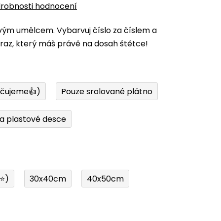
robnosti hodnocení
vým umělcem. Vybarvuj číslo za číslem a
az, který máš právě na dosah štětce!
učujeme👍)
Pouze srolované plátno
a plastové desce
í⭐)
30x40cm
40x50cm