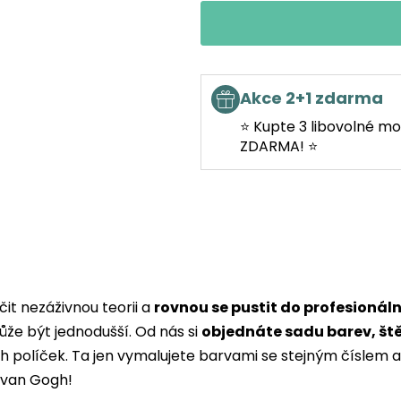
Akce 2+1 zdarma
⭐ Kupte 3 libovolné mo
ZDARMA! ⭐
it nezáživnou teorii a
rovnou se pustit do profesionál
ůže být jednodušší. Od nás si
objednáte sadu barev, št
ých políček. Ta jen vymalujete barvami se stejným čísle
i van Gogh!