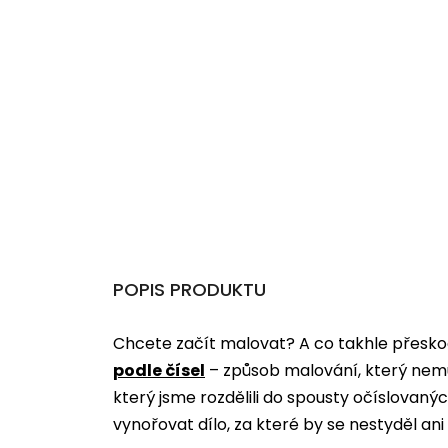
POPIS PRODUKTU
Chcete začít malovat? A co takhle přeskoč
podle čísel
­­– způsob malování, který nem
který jsme rozdělili do spousty očíslovan
vynořovat dílo, za které by se nestyděl an