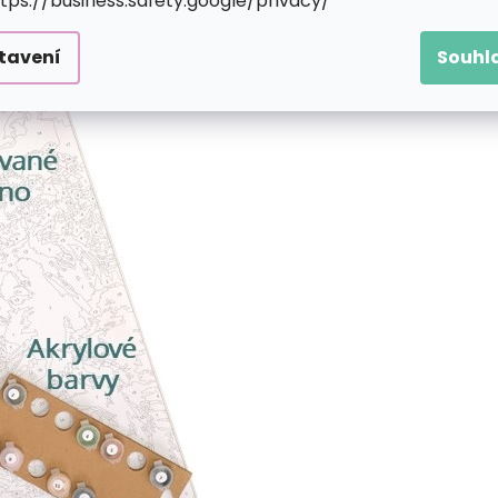
ttps://business.safety.google/privacy/
 čísel obsahuje:
tavení
Souhl