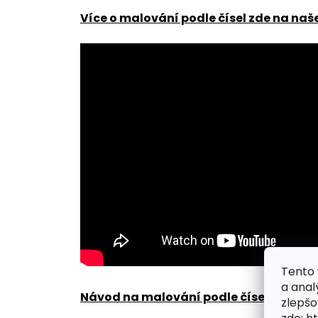
Více o malování podle čísel zde na naš
Tento 
a anal
Návod na malování podle čísel zde
.
zlepšo