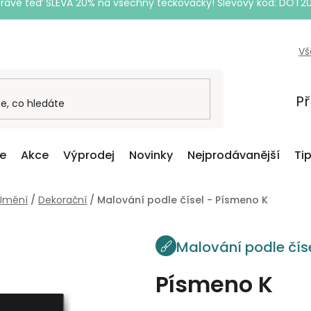
Právě teď SLEVA 20% na všechny tečkovačky! Slevový kód: DOT2
Vš
Př
ce
Akce
Výprodej
Novinky
Nejprodávanější
Ti
Umění
/
Dekorační
/
Malování podle čísel - Písmeno K
Malování podle čís
Písmeno K