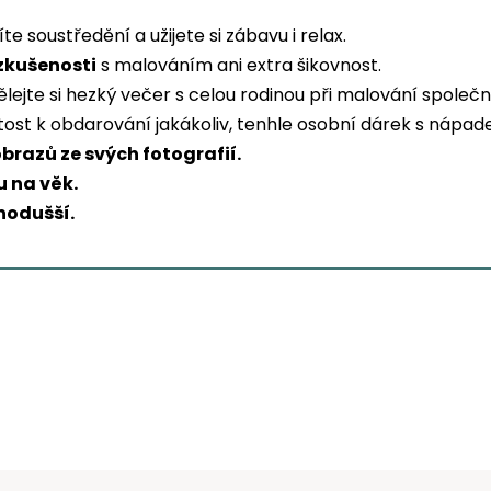
líte soustředění a užijete si zábavu i relax.
zkušenosti
s malováním ani extra šikovnost.
lejte si hezký večer s celou rodinou při malování společ
ežitost k obdarování jakákoliv, tenhle osobní dárek s náp
obrazů ze svých fotografií.
 na věk.
nodušší.