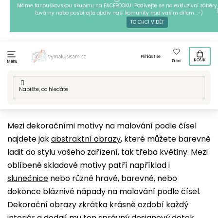
Přejít
Máme fanouškovskou skupinu na FACEBOOKU! Podívejte se na exkluzivní záběry 
továrny nebo posbírejte obdiv naší komunity nad vaším dílem. :-)
na
TO CHCI VIDĚT
obsah
Přihlásit se
KOŠÍK
Přání
Menu
Domů
/
Techniky
/
Malování podle čísel
/
Naše motivy
/
Umění
/
Dekorační
Mezi dekoračními motivy na malování podle čísel
najdete jak
abstraktní obrazy
, které můžete barevně
ladit do stylu vašeho zařízení, tak třeba květiny. Mezi
oblíbené skladové motivy patří například i
slunečnice
nebo různé hravé, barevné, nebo
dokonce bláznivé nápady na malování podle čísel.
Dekorační obrazy zkrátka krásně ozdobí každý
interiér a dodají mu ten správný designový dotek.