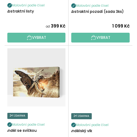
K
Malování podle čísel
Malování podle čísel
T
Abstraktní listy
Abstraktní pozadí (sada 3ks)
Ů
399 Kč
1 099 Kč
od
VYBRAT
VYBRAT
2+1 ZDARMA
2+1 ZDARMA
Malování podle čísel
Malování podle čísel
Anděl se svíčkou
Andělský vlk