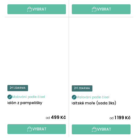
VYBRAT
VYBRAT
2+1 ZDARMA
2+1 ZDARMA
Malování podle čísel
Malování podle čísel
Balón z pampelišky
Baltské moře (sada 3ks)
499 Kč
1 199 Kč
od
od
VYBRAT
VYBRAT