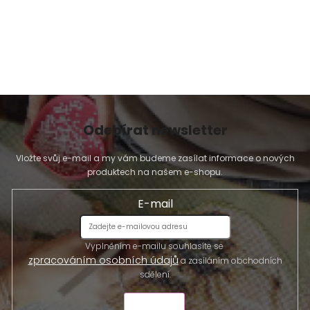
p
i
s
u
Odebírat newsletter
Vložte svůj e-mail a my vám budeme zasílat informace o nových
produktech na našem e-shopu.
E-mail
Vyplněním e-mailu souhlasíte se
zpracováním osobních údajů
a zasíláním obchodních
sdělení.
ODESLAT