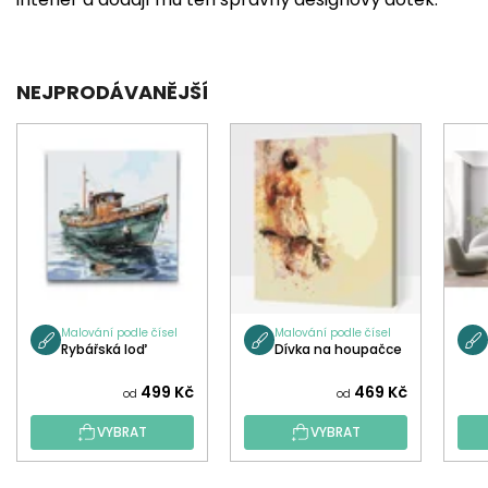
NEJPRODÁVANĚJŠÍ
Malování podle čísel
Malování podle čísel
Rybářská loď
Dívka na houpačce
499 Kč
469 Kč
od
od
VYBRAT
VYBRAT