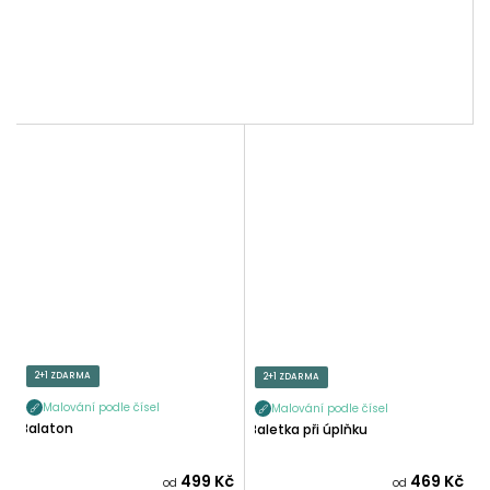
2+1 ZDARMA
2+1 ZDARMA
Malování podle čísel
Malování podle čísel
Balaton
Baletka při úplňku
499 Kč
469 Kč
od
od