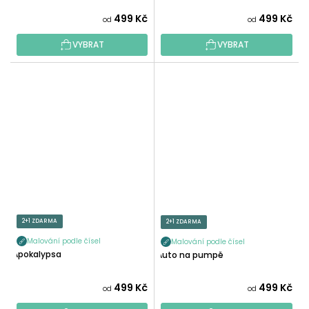
499 Kč
499 Kč
od
od
VYBRAT
VYBRAT
2+1 ZDARMA
2+1 ZDARMA
Malování podle čísel
Malování podle čísel
Apokalypsa
Auto na pumpě
499 Kč
499 Kč
od
od