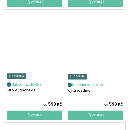
VYBRAT
VYBRAT
2+1 ZDARMA
2+1 ZDARMA
Malování podle čísel
Malování podle čísel
Auto v Japonsku
Bájná rostlina
599 Kč
599 Kč
od
od
VYBRAT
VYBRAT