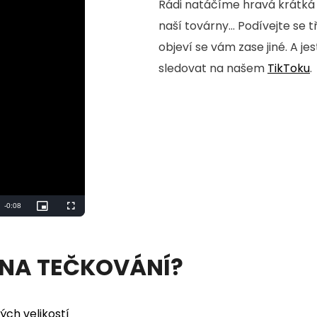
Rádi natáčíme hravá krátká 
naší továrny... Podívejte se 
objeví se vám zase jiné. A je
sledovat na našem
TikToku
.
Remaining
-
0:06
Picture-
Fullscreen
in-
Picture
Time
 NA TEČKOVÁNÍ?
ých velikostí