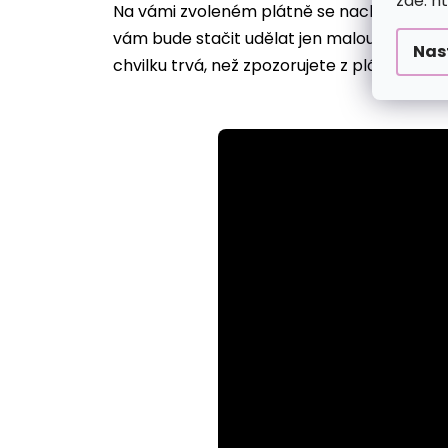
zde: h
Na vámi zvoleném plátně se nachází desítk
vám bude stačit udělat jen malou tečku, ji
Nas
chvilku trvá, než zpozorujete z plátna vyst