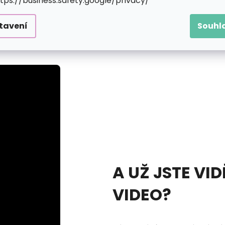
ttps://business.safety.google/privacy/
y až stovky různě velkých předtištěných kroužků, která 
nde bude nutné do plátna trochu víc zatlačit a celý krouž
tavení
Souhl
upovat svůj motiv. Jakmile se ale začne rýsovat, zaplaví 
A UŽ JSTE VID
VIDEO?