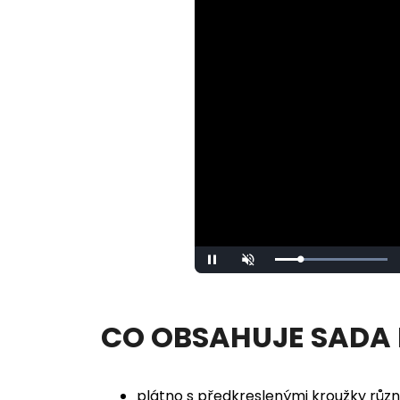
Loaded
:
Pause
Unmute
100.00%
CO OBSAHUJE SADA
plátno s předkreslenými kroužky různ