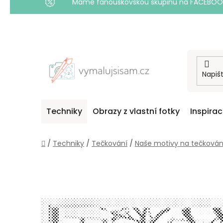
Máme fanouškovskou skupinu na FACEBOOKU! 
Přejít
na
obsah
Techniky
Obrazy z vlastní fotky
Inspira
Domů
/
Techniky
/
Tečkování
/
Naše motivy na tečkován