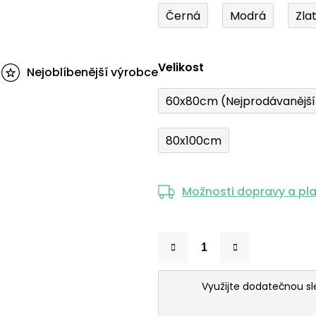
Černá
Modrá
Zla
Velikost
Nejoblíbenější výrobce
60x80cm (Nejprodávanějš
80x100cm
Možnosti dopravy a pl
Využijte dodatečnou s