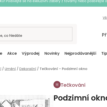
Podívejte se na exkluzivní záběry z továrny nebo posbírejte o
Vš
Př
ce
Akce
Výprodej
Novinky
Nejprodávanější
Ti
í
/
Umění
/
Dekorační
/
Tečkování - Podzimní okno
Tečkování
Podzimní okn