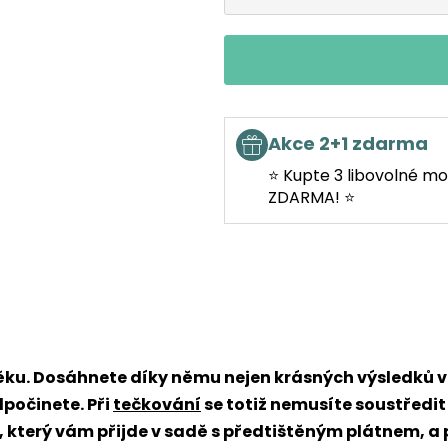
Akce 2+1 zdarma
⭐ Kupte 3 libovolné mo
ZDARMA! ⭐
věku. Dosáhnete díky němu nejen krásných výsledků
dpočinete. Při
tečkování
se totiž nemusíte soustředit
x, který vám přijde v sadě s předtištěným plátnem, a