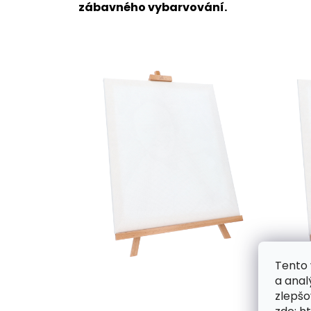
zábavného vybarvování.
Tento 
a anal
zlepšo