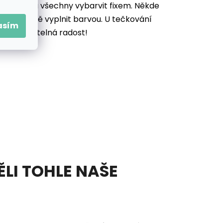
je potřeba všechny vybarvit
fixem. Někde
ek důkladně vyplnit barvou. U tečkování
asím
vás neuvěřitelná radost!
ĚLI TOHLE NAŠE