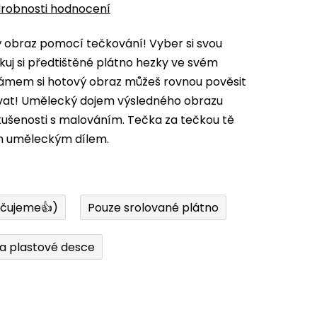
robnosti hodnocení
vý obraz pomocí tečkování! Vyber si svou
kuj si předtištěné plátno hezky ve svém
 rámem si hotový obraz můžeš rovnou pověsit
ovat! Umělecký dojem výsledného obrazu
zkušenosti s malováním. Tečka za tečkou tě
m uměleckým dílem.
učujeme👍)
Pouze srolované plátno
a plastové desce