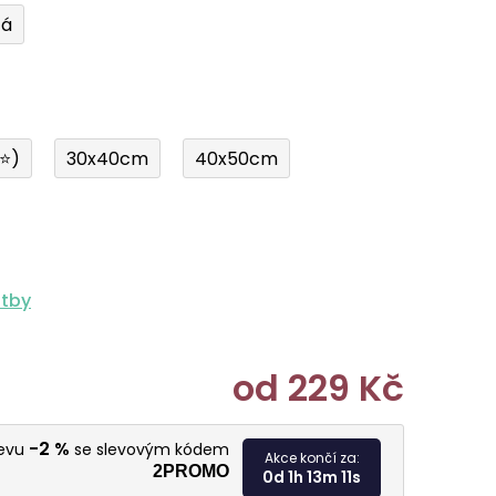
tá
í⭐)
30x40cm
40x50cm
atby
od
229 Kč
Měrná cen
-2 %
levu
se slevovým kódem
Akce končí za:
2PROMO
0d 1h 13m 10s