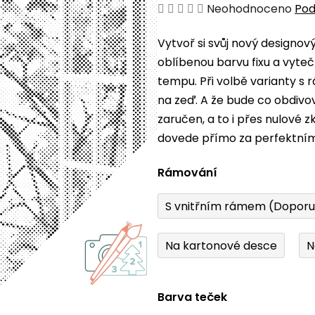
Průměrné
Neohodnoceno
Pod
hodnocení
Vytvoř si svůj nový designo
produktu
oblíbenou barvu fixu a vyteč
je
tempu. Při volbě varianty s
0,0
na zeď. A že bude co obdiv
z
zaručen, a to i přes nulové 
5
dovede přímo za perfektní
hvězdiček.
Rámování
S vnitřním rámem (Dopor
Na kartonové desce
N
Barva teček