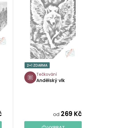
N
Í
P
R
O
2+1 ZDARMA
D
Tečkování
Andělský vlk
U
K
T
č
269 Kč
od
Ů
VYBRAT