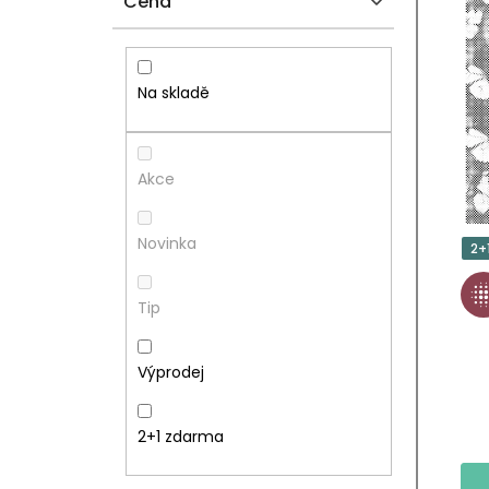
Cena
S
P
T
I
Na skladě
R
S
A
P
Akce
N
R
Novinka
2+
N
O
Tip
Í
D
P
U
Výprodej
A
K
2+1 zdarma
N
T