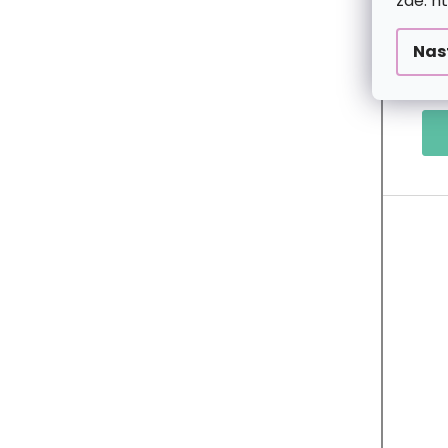
zde: h
Nas