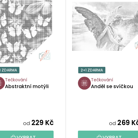
1 ZDARMA
2+1 ZDARMA
Tečkování
Tečkování
Abstraktní motýli
Anděl se svíčkou
229 Kč
269 K
od
od
VYBRAT
VYBRAT