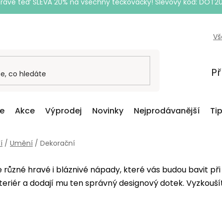
Právě teď SLEVA 20% na všechny tečkovačky! Slevový kód: DOT2
Vš
Př
ce
Akce
Výprodej
Novinky
Nejprodávanější
Ti
í
/
Umění
/
Dekorační
různé hravé i bláznivé nápady, které vás budou bavit při
eriér a dodají mu ten správný designový dotek. Vyzkouš