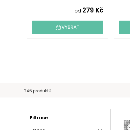
279 Kč
od
VYBRAT
246 produktů
P
V
Filtrace
O
Ý