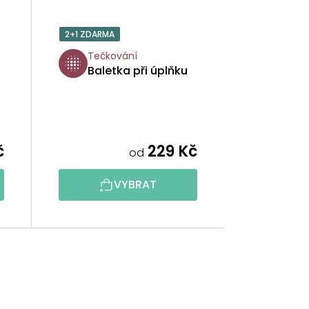
2+1 ZDARMA
Tečkování
Baletka při úplňku
č
229 Kč
od
VYBRAT