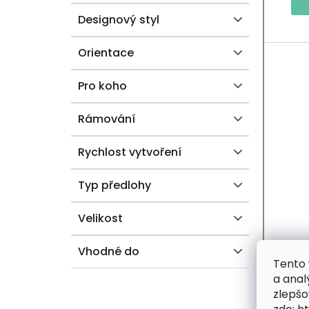
E
Ů
Designový styl
L
Orientace
Pro koho
Rámování
Rychlost vytvoření
Typ předlohy
Velikost
Vhodné do
2+
Tento 
a anal
zlepšo