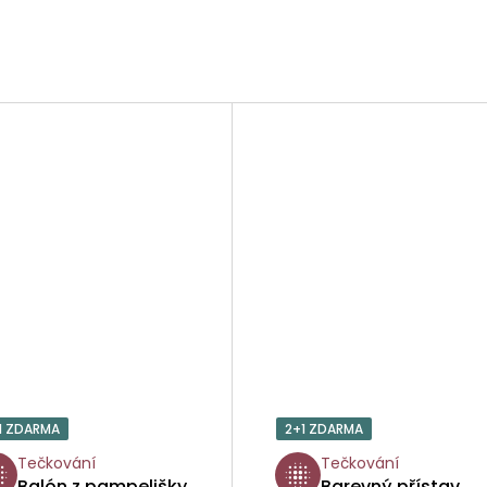
1 ZDARMA
2+1 ZDARMA
Tečkování
Tečkování
Balón z pampelišky
Barevný přístav