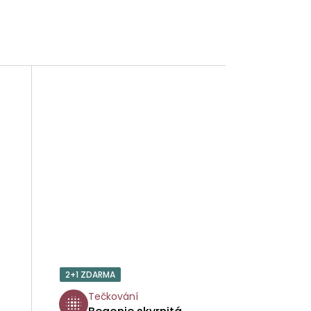
2+1 ZDARMA
Tečkování