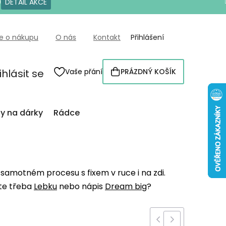
0
DETAIL AKCE
e o nákupu
O nás
Kontakt
Přihlášení
ihlásit se
Vaše přání
PRÁZDNÝ KOŠÍK
NÁKUPNÍ
KOŠÍK
py na dárky
Rádce
 samotném procesu s fixem v ruce i na zdi.
íte třeba
Lebku
nebo nápis
Dream big
?