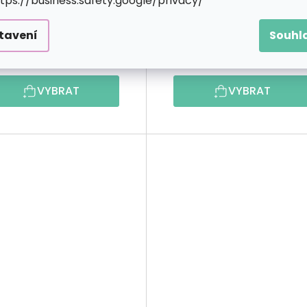
ttps://business.safety.google/privacy/
tavení
Souhl
269 Kč
329 K
od
od
VYBRAT
VYBRAT