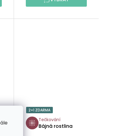
2+1 ZDARMA
Tečkování
tále
Bájná rostlina