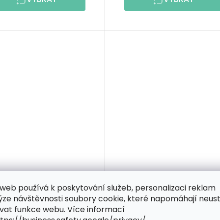
1 ZDARMA
2+1 ZDARMA
web používá k poskytování služeb, personalizaci reklam
Tečkování
Tečkování
ýze návštěvnosti soubory cookie, které napomáhají neus
Auto na pumpě
Auto v Japonsku
vat funkce webu. Více informací