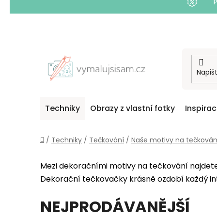
Přejít
na
obsah
Techniky
Obrazy z vlastní fotky
Inspira
Domů
/
Techniky
/
Tečkování
/
Naše motivy na tečkován
Mezi dekoračními motivy na tečkování najdete 
Dekorační tečkovačky krásně ozdobí každý int
NEJPRODÁVANĚJŠÍ