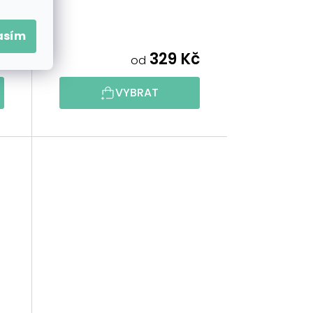
asím
č
329 Kč
od
VYBRAT