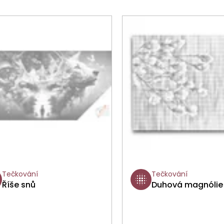
Tečkování
Tečkování
Říše snů
Duhová magnólie