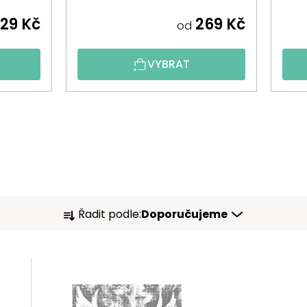
29 Kč
269 Kč
od
VYBRAT
Ř
Řadit podle:
Doporučujeme
A
Z
E