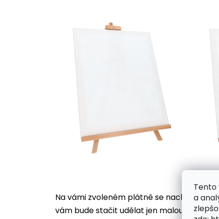
Tento 
Na vámi zvoleném plátně se nachází desítk
a anal
zlepšo
vám bude stačit udělat jen malou tečku, ji