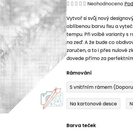
Průměrné
Neohodnoceno
Pod
hodnocení
Vytvoř si svůj nový designo
produktu
oblíbenou barvu fixu a vyteč
je
tempu. Při volbě varianty s
0,0
na zeď. A že bude co obdiv
z
zaručen, a to i přes nulové 
5
dovede přímo za perfektní
hvězdiček.
Rámování
S vnitřním rámem (Dopor
Na kartonové desce
N
Barva teček