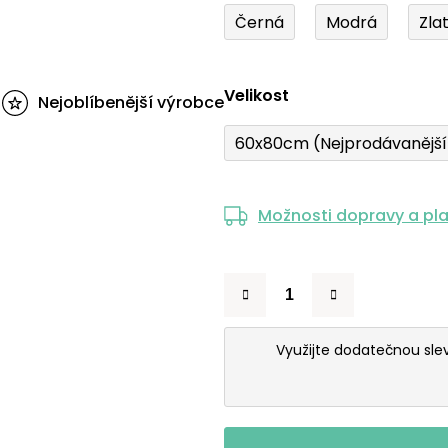
Černá
Modrá
Zla
Velikost
Nejoblíbenější výrobce
60x80cm (Nejprodávanějš
Možnosti dopravy a pl
Využijte dodatečnou sl