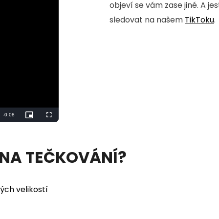
objeví se vám zase jiné. A je
sledovat na našem
TikToku
.
Remaining
-
0:06
Picture-
Fullscreen
in-
Picture
Time
 NA TEČKOVÁNÍ?
ých velikostí