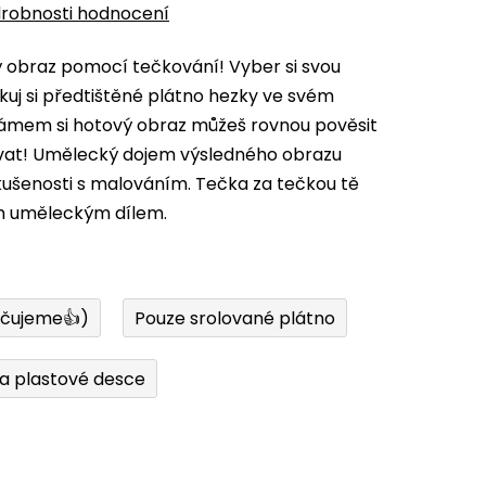
robnosti hodnocení
vý obraz pomocí tečkování! Vyber si svou
kuj si předtištěné plátno hezky ve svém
 rámem si hotový obraz můžeš rovnou pověsit
ovat! Umělecký dojem výsledného obrazu
zkušenosti s malováním. Tečka za tečkou tě
m uměleckým dílem.
učujeme👍)
Pouze srolované plátno
a plastové desce