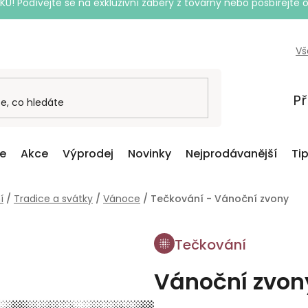
Podívejte se na exkluzivní záběry z továrny nebo posbírejte o
Vš
Př
ce
Akce
Výprodej
Novinky
Nejprodávanější
Ti
í
/
Tradice a svátky
/
Vánoce
/
Tečkování - Vánoční zvony
Tečkování
Vánoční zvon