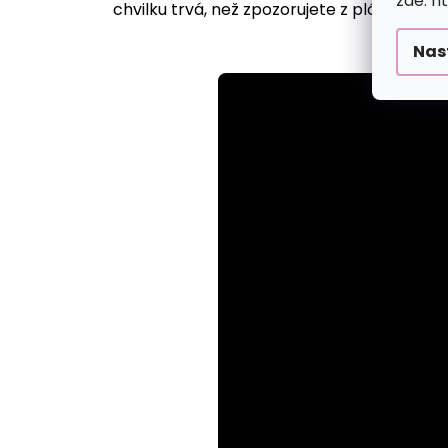
zde: h
chvilku trvá, než zpozorujete z plátna vyst
Nas