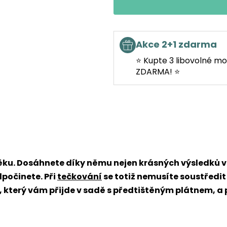
Akce 2+1 zdarma
⭐ Kupte 3 libovolné mo
ZDARMA! ⭐
věku. Dosáhnete díky němu nejen krásných výsledků
dpočinete. Při
tečkování
se totiž nemusíte soustředit
x, který vám přijde v sadě s předtištěným plátnem, a