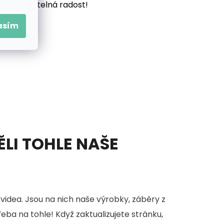
vás neuvěřitelná radost!
asím
ĚLI TOHLE NAŠE
videa. Jsou na nich naše výrobky, záběry z
třeba na tohle! Když zaktualizujete stránku,