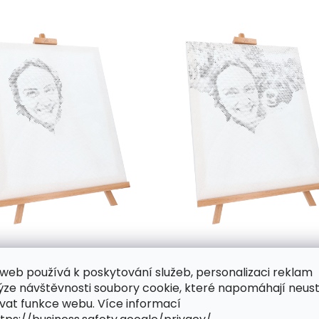
web používá k poskytování služeb, personalizaci reklam
y až stovky různě velkých předtištěných kroužků, která 
ýze návštěvnosti soubory cookie, které napomáhají neus
vat funkce webu. Více informací
nde bude nutné do plátna trochu víc zatlačit a celý krouž