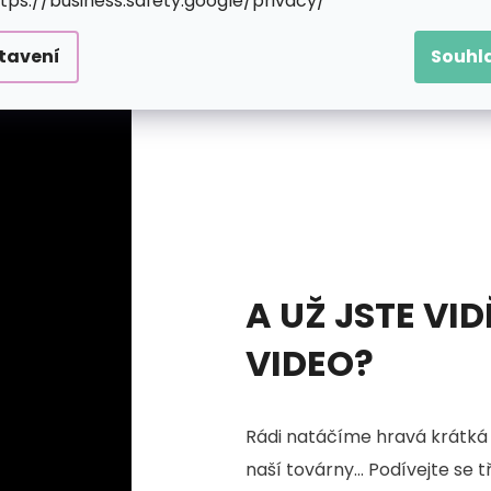
ttps://business.safety.google/privacy/
upovat svůj motiv. Jakmile se ale začne rýsovat, zaplaví 
tavení
Souhl
A UŽ JSTE VID
VIDEO?
Rádi natáčíme hravá krátká 
naší továrny... Podívejte se 