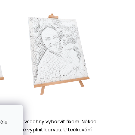
je potřeba všechny vybarvit
fixem. Někde
tále
ek důkladně vyplnit barvou. U tečkování