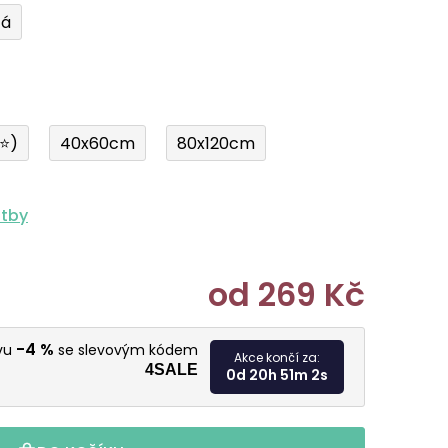
tá
í⭐)
40x60cm
80x120cm
atby
od
269 Kč
Měrná cen
-4 %
evu
se slevovým kódem
Akce končí za:
4SALE
0d 20h 51m 1s