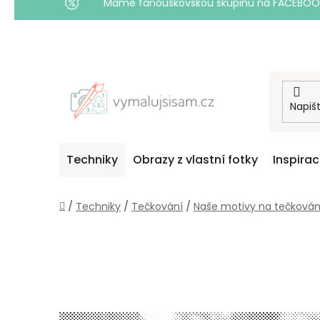
Máme fanouškovskou skupinu na FACEBOOKU! 
Přejít
na
obsah
Techniky
Obrazy z vlastní fotky
Inspira
Domů
/
Techniky
/
Tečkování
/
Naše motivy na tečkován