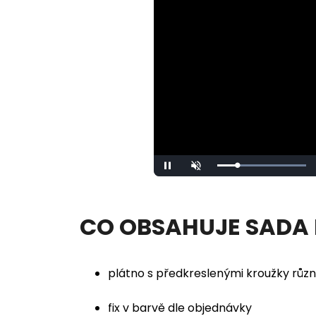
Loaded
:
Pause
Unmute
100.00%
CO OBSAHUJE SADA
plátno s předkreslenými kroužky různ
fix v barvě dle objednávky