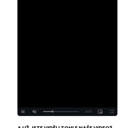
Loaded
:
Unmute
100.00%
A UŽ JSTE VIDĚLI TOHLE NAŠE VIDEO?