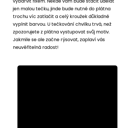
vybarvit
fixem. Někde vám bude stačit udělat
jen malou tečku, jinde bude nutné do plátna
trochu víc zatlačit a celý kroužek důkladně
vyplnit barvou. U tečkování chvilku trvá, než
zpozorujete z plátna vystupovat svůj motiv.
Jakmile se ale začne rýsovat, zaplaví vás
neuvěřitelná radost!