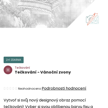
2+1 ZDARMA
Tečkování
Tečkování - Vánoční zvony
Průměrné
Podrobnosti hodnocení
Neohodnoceno
hodnocení
Vytvoř si svůj nový designový obraz pomocí
produktu
tečkování! Vyber si svou oblíbenou barvu fixu a
je