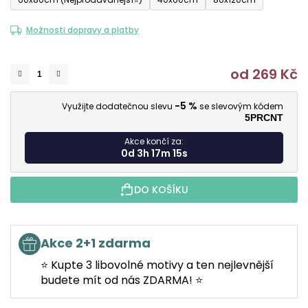
Možnosti dopravy a platby
od
269 Kč
M
-5 %
Využijte dodatečnou slevu
se slevovým kódem
5PRCNT
Akce končí za:
0d 3h 17m 15s
DO KOŠÍKU
Akce 2+1 zdarma
⭐ Kupte 3 libovolné motivy a ten nejlevnější
budete mít od nás ZDARMA! ⭐