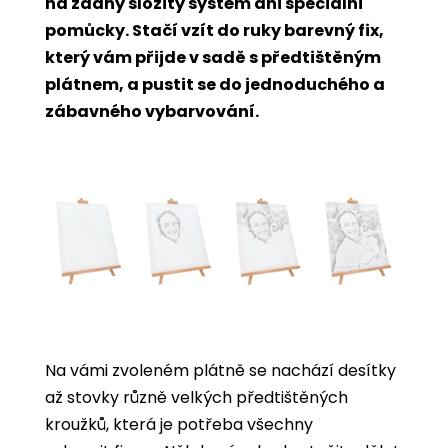
na žádný složitý systém ani speciální
pomůcky. Stačí vzít do ruky barevný fix,
který vám přijde v sadě s předtištěným
plátnem, a pustit se do jednoduchého a
zábavného vybarvování.
Na vámi zvoleném plátně se nachází desítky
až stovky různě velkých předtištěných
kroužků, která je potřeba všechny