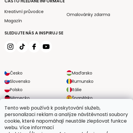
ČASTO HLEDANÉ INFORMACE
Kreativní průvodce
Omalovánky zdarma
Magazín
SLEDUJTE NÁS A INSPIRUJ SE
Česko
Maďarsko
Slovensko
Rumunsko
Polsko
Itálie
Německo
Španělsko
Velká Británie
Rakousko
Tento web používá k poskytování služeb,
personalizaci reklam a analýze návštěvnosti soubory
cookie, které napomáhají neustále zlepšovat funkce
SPOLEHLIVÉ MOŽNOSTI DOPRAVY
webu. Více informací