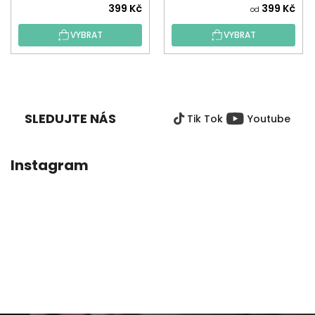
399 Kč
399 Kč
od
VYBRAT
VYBRAT
Z
Á
P
SLEDUJTE NÁS
Tik Tok
Youtube
A
T
Í
Instagram