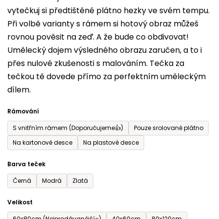
vytečkuj si předtištěné plátno hezky ve svém tempu.
0,0
Při volbě varianty s rámem si hotový obraz můžeš
z
rovnou pověsit na zeď. A že bude co obdivovat!
5
Umělecký dojem výsledného obrazu zaručen, a to i
hvězdiček.
přes nulové zkušenosti s malováním. Tečka za
tečkou tě dovede přímo za perfektním uměleckým
dílem.
Rámování
S vnitřním rámem (Doporučujeme👍)
Pouze srolované plátno
Na kartonové desce
Na plastové desce
Barva teček
Černá
Modrá
Zlatá
Velikost
60x80cm (Nejprodávanější⭐)
40x60cm
80x120cm