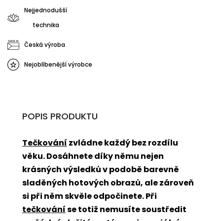
Nejjednodušší
technika
Česká výroba
Nejoblíbenější výrobce
POPIS PRODUKTU
Tečkování
zvládne každý bez rozdílu
věku. Dosáhnete díky němu nejen
krásných výsledků v podobě barevně
sladěných hotových obrazů, ale zároveň
si při něm skvěle odpočinete. Při
tečkování
se totiž nemusíte soustředit