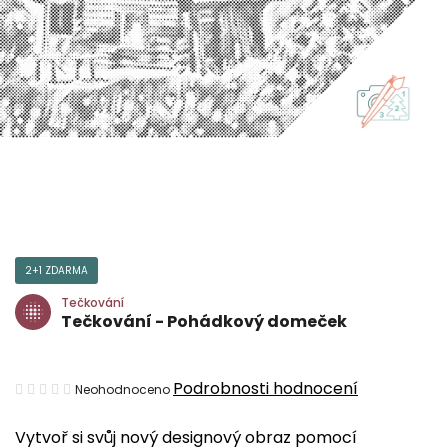
2+1 ZDARMA
Tečkování
Tečkování - Pohádkový domeček
Průměrné
Podrobnosti hodnocení
Neohodnoceno
hodnocení
Vytvoř si svůj nový designový obraz pomocí
produktu