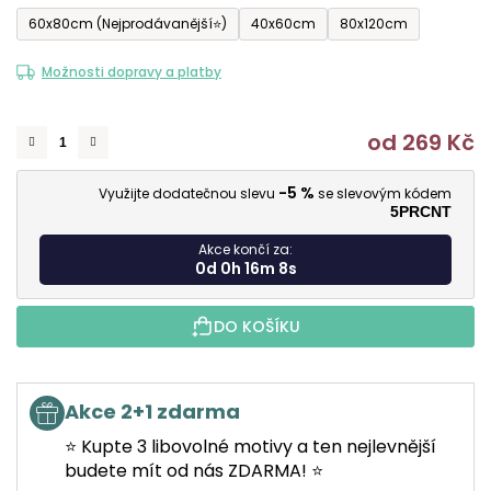
60x80cm (Nejprodávanější⭐)
40x60cm
80x120cm
Možnosti dopravy a platby
od
269 Kč
M
-5 %
Využijte dodatečnou slevu
se slevovým kódem
5PRCNT
Akce končí za:
0d 0h 16m 7s
DO KOŠÍKU
Akce 2+1 zdarma
⭐ Kupte 3 libovolné motivy a ten nejlevnější
budete mít od nás ZDARMA! ⭐