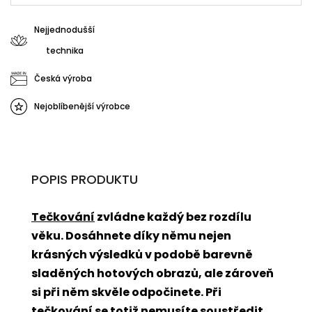
Nejjednodušší
technika
Česká výroba
Nejoblíbenější výrobce
POPIS PRODUKTU
Tečkování
zvládne každý bez rozdílu
věku. Dosáhnete díky němu nejen
krásných výsledků v podobě barevně
sladěných hotových obrazů, ale zároveň
si při něm skvěle odpočinete. Při
tečkování
se totiž nemusíte soustředit