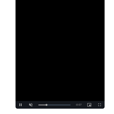
Loaded
:
Unmute
100.00%