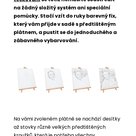
na žádný složitý systém ani speciální
pomůcky. Stačí vzít do ruky barevný fix,
který vám přijde v sadě s předtištěným
plátnem, a pustit se do jednoduchého a
zábavného vybarvování.
Na vámi zvoleném plátně se nachází desítky
až stovky různě velkých předtištěných
kroužků, která je potřeba všechny