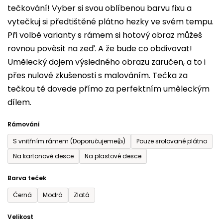
tečkování! Vyber si svou oblíbenou barvu fixu a
je
vytečkuj si předtištěné plátno hezky ve svém tempu.
0,0
Při volbě varianty s rámem si hotový obraz můžeš
z
rovnou pověsit na zeď. A že bude co obdivovat!
5
Umělecký dojem výsledného obrazu zaručen, a to i
hvězdiček.
přes nulové zkušenosti s malováním. Tečka za
tečkou tě dovede přímo za perfektním uměleckým
dílem.
Rámování
S vnitřním rámem (Doporučujeme👍)
Pouze srolované plátno
Na kartonové desce
Na plastové desce
Barva teček
Černá
Modrá
Zlatá
Velikost