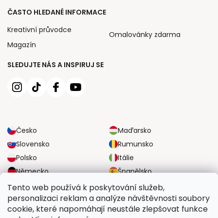
ČASTO HLEDANÉ INFORMACE
Kreativní průvodce
Omalovánky zdarma
Magazín
SLEDUJTE NÁS A INSPIRUJ SE
Česko
Maďarsko
Slovensko
Rumunsko
Polsko
Itálie
Německo
Španělsko
Velká Británie
Rakousko
Tento web používá k poskytování služeb,
personalizaci reklam a analýze návštěvnosti soubory
cookie, které napomáhají neustále zlepšovat funkce
SPOLEHLIVÉ MOŽNOSTI DOPRAVY