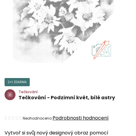
2+1 ZDARMA
Tečkování
Tečkování - Podzimní květ, bílé astry
Průměrné
Podrobnosti hodnocení
Neohodnoceno
hodnocení
Vytvoř si svůj nový designový obraz pomocí
produktu