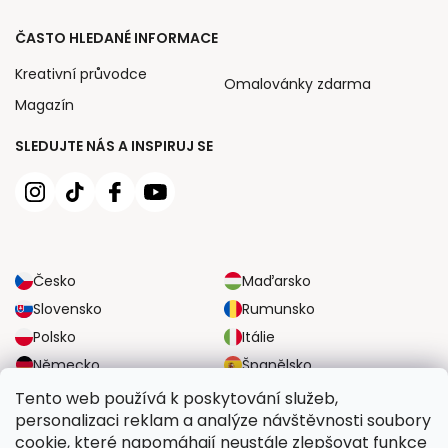
ČASTO HLEDANÉ INFORMACE
Kreativní průvodce
Omalovánky zdarma
Magazín
SLEDUJTE NÁS A INSPIRUJ SE
Česko
Maďarsko
Slovensko
Rumunsko
Polsko
Itálie
Německo
Španělsko
Velká Británie
Rakousko
Tento web používá k poskytování služeb,
personalizaci reklam a analýze návštěvnosti soubory
cookie, které napomáhají neustále zlepšovat funkce