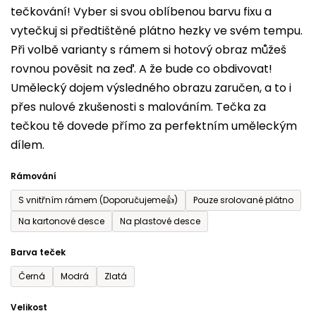
tečkování! Vyber si svou oblíbenou barvu fixu a
je
vytečkuj si předtištěné plátno hezky ve svém tempu.
0,0
Při volbě varianty s rámem si hotový obraz můžeš
z
rovnou pověsit na zeď. A že bude co obdivovat!
5
Umělecký dojem výsledného obrazu zaručen, a to i
hvězdiček.
přes nulové zkušenosti s malováním. Tečka za
tečkou tě dovede přímo za perfektním uměleckým
dílem.
Rámování
S vnitřním rámem (Doporučujeme👍)
Pouze srolované plátno
Na kartonové desce
Na plastové desce
Barva teček
Černá
Modrá
Zlatá
Velikost