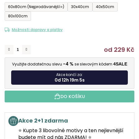
60x80cm (Nejprodávanější⭐)
30x40cm
40x50cm
80x100cm
Možnosti dopravy a platby
od
229 Kč
M
-4 %
Využijte dodatečnou slevu
se slevovým kódem
4SALE
Akce končí za:
0d 12h 19m 4s
DO KOŠÍKU
Akce 2+1 zdarma
⭐ Kupte 3 libovolné motivy a ten nejlevnější
budete mít od nás ZDARMA! ⭐