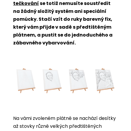
tečkování
se totiž nemusíte soustředit
na žádný složitý systém ani speciální
pomůcky. Stačí vzít do ruky barevný fix,
který vám přijde v sadě s předtištěným
plátnem, a pustit se do jednoduchého a
zábavného vybarvování.
Na vámi zvoleném plátně se nachází desítky
až stovky různě velkých předtištěných