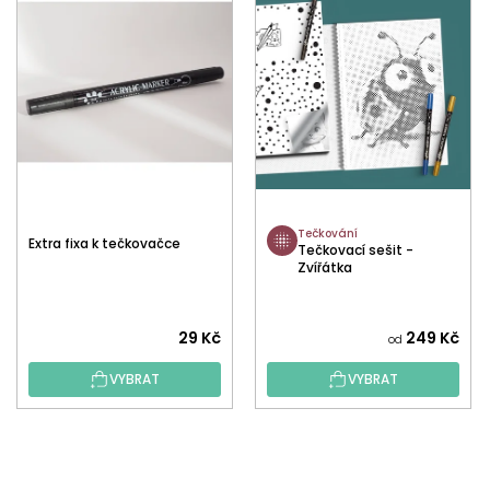
Tečkování
Extra fixa k tečkovačce
Tečkovací sešit -
Zvířátka
29 Kč
249 Kč
od
VYBRAT
VYBRAT
Z
Á
P