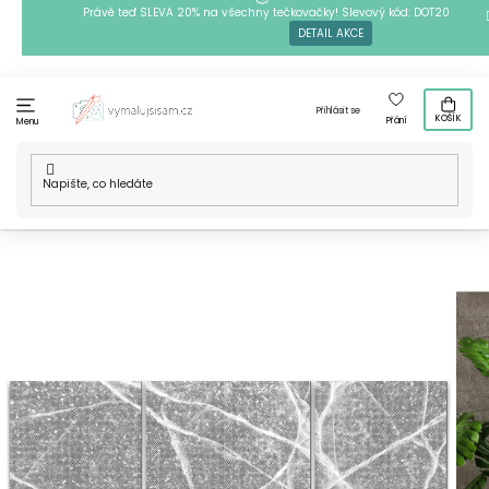
Přejít
Právě teď SLEVA 20% na všechny tečkovačky! Slevový kód: DOT20
DETAIL AKCE
na
obsah
Přihlásit se
KOŠÍK
Přání
Menu
Domů
/
Vícedílné motivy
/
Tečkování
/
Tečkování - Hra
vodních stínů (sada 3 pláten)