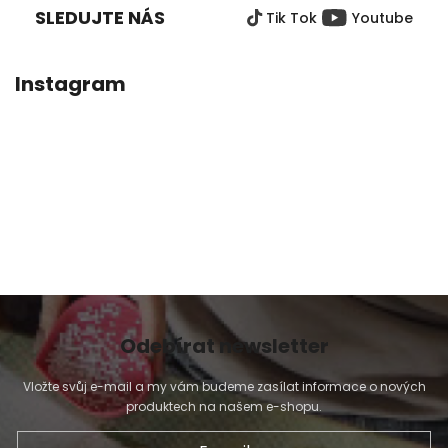
SLEDUJTE NÁS
Tik Tok
Youtube
A
T
Í
Instagram
Odebírat newsletter
Vložte svůj e-mail a my vám budeme zasílat informace o nových
produktech na našem e-shopu.