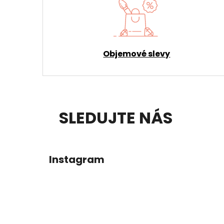
Objemové slevy
Z
SLEDUJTE NÁS
Á
P
Instagram
A
T
Í