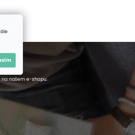
tále
asím
h na našem e-shopu.