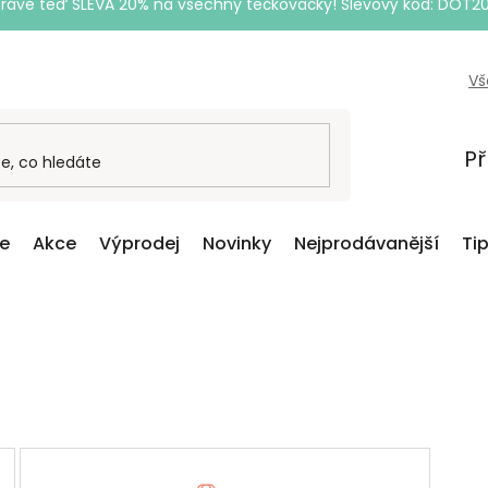
Právě teď SLEVA 20% na všechny tečkovačky! Slevový kód: DOT2
Vš
Př
ce
Akce
Výprodej
Novinky
Nejprodávanější
Ti