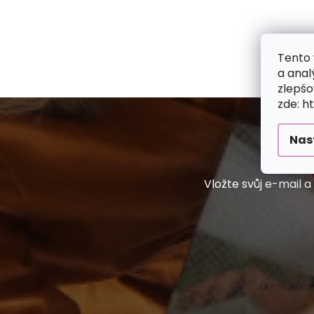
Tento 
a anal
zlepšo
zde: h
Nas
Vložte svůj e-mail