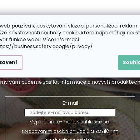
web používá k poskytování služeb, personalizaci reklam
ýze návštěvnosti soubory cookie, které napomáhají neus
vat funkce webu. Více informací
ttps://business.safety.google/privacy/
tavení
Souhl
Odebírat newsletter
 a my vám budeme zasílat informace o nových produktec
E-mail
Vyplněním e-mailu souhlasíte se
a zasíláním
zpracováním osobních údajů