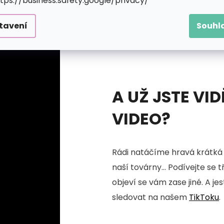
ttps://business.safety.google/privacy/
tavení
Souhl
A UŽ JSTE VID
VIDEO?
Rádi natáčíme hravá krátká 
naší továrny... Podívejte se 
objeví se vám zase jiné. A je
sledovat na našem
TikToku
.