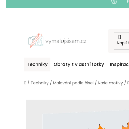
Přejít
na
obsah
Techniky
Obrazy z vlastní fotky
Inspira
Domů
/
Techniky
/
Malování podle čísel
/
Naše motivy
/