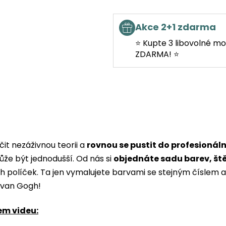
Akce 2+1 zdarma
⭐ Kupte 3 libovolné mo
ZDARMA! ⭐
it nezáživnou teorii a
rovnou se pustit do profesionál
ůže být jednodušší. Od nás si
objednáte sadu barev, št
ých políček. Ta jen vymalujete barvami se stejným čísle
i van Gogh!
em videu: