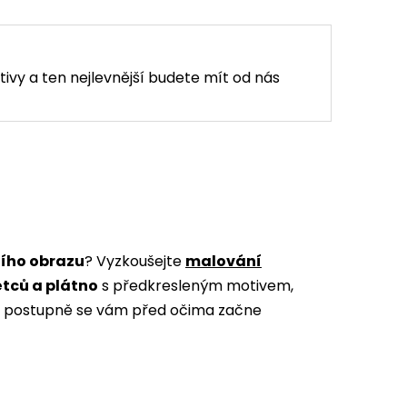
tivy a ten nejlevnější budete mít od nás
ního obrazu
? Vyzkoušejte
malování
ětců a plátno
s předkresleným motivem,
m a postupně se vám před očima začne