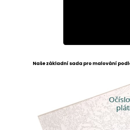
Loaded
:
Unmute
63.28%
Naše základní sada pro malování podle