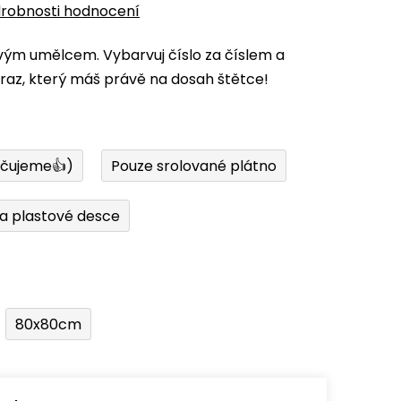
robnosti hodnocení
vým umělcem. Vybarvuj číslo za číslem a
az, který máš právě na dosah štětce!
učujeme👍)
Pouze srolované plátno
a plastové desce
80x80cm