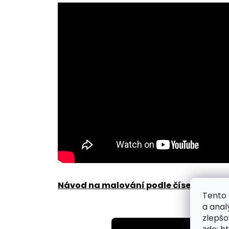
Návod na malování podle čísel zde
.
Tento 
a anal
zlepšo