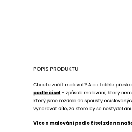
POPIS PRODUKTU
Chcete začít malovat? A co takhle přeskoč
podle čísel
­­– způsob malování, který nem
který jsme rozdělili do spousty očíslovan
vynořovat dílo, za které by se nestyděl an
Více o malování podle čísel zde na naš