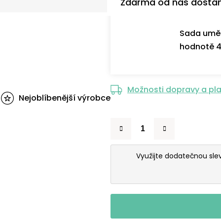
Zdarma od nás dosta
Sada uměl
hodnotě 4
Možnosti dopravy a pl
Nejoblíbenější výrobce
Využijte dodatečnou sl