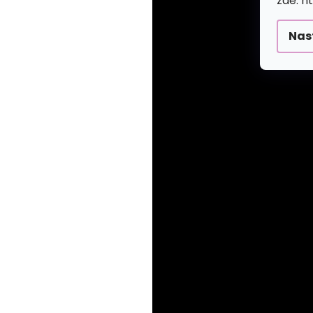
zde: h
Nas