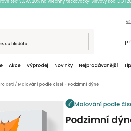
Právě teď SLEVA 20% na všechny tečkovačky! Slevový kód: DOT2
Vš
Př
ce
Akce
Výprodej
Novinky
Nejprodávanější
Ti
Pro děti
/
Malování podle čísel - Podzimní dýně
Malování podle čís
Podzimní dýn