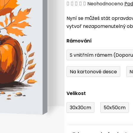
Průměrné
Neohodnoceno
Pod
hodnocení
Nyní se můžeš stát opravdo
produktu
vytvoř nezapomenutelný obr
je
0,0
Rámování
z
5
S vnitřním rámem (Dopor
hvězdiček.
Na kartonové desce
N
Velikost
30x30cm
50x50cm