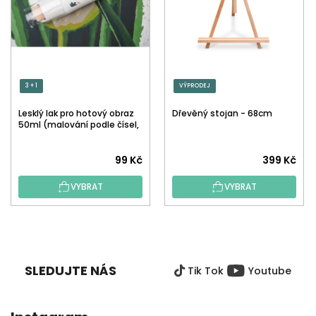
3 + 1
VÝPRODEJ
Lesklý lak pro hotový obraz
Dřevěný stojan - 68cm
50ml (malování podle čísel,
tečkování)
Průměrné
99 Kč
399 Kč
hodnocení
VYBRAT
VYBRAT
produktu
je
5,0
Z
z
Á
5
P
hvězdiček.
SLEDUJTE NÁS
Tik Tok
Youtube
A
T
Í