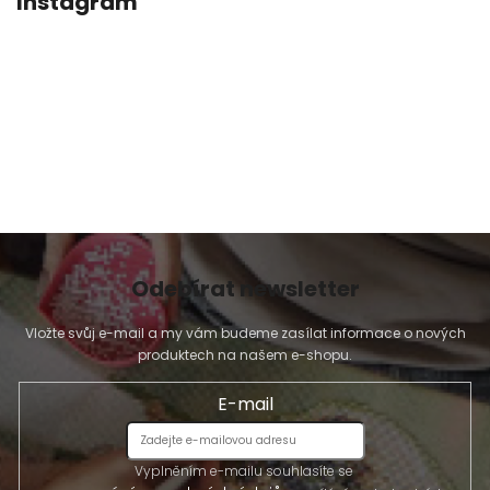
Instagram
Odebírat newsletter
Vložte svůj e-mail a my vám budeme zasílat informace o nových
produktech na našem e-shopu.
E-mail
Vyplněním e-mailu souhlasíte se