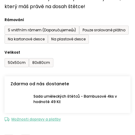
který máš právě na dosah štětce!
0,0
z
Rámování
5
S vnitřním rámem (Doporučujeme👍)
Pouze srolované plátno
hvězdiček.
Na kartonové desce
Na plastové desce
Velikost
50x50cm
80x80cm
Zdarma od nás dostanete
Sada uměleckých štětců - Bambusové 4ks v
hodnotě 49 Kč
Možnosti dopravy a platby