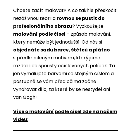
Chcete začít malovat? A co takhle přeskočit
nezáživnou teorii a
rovnou se pustit do
profesionálního obrazu
? Vyzkoušejte
malování podle čísel
­­– způsob malování,
který nemůže být jednodušší. Od nás si
objednáte sadu barev, štětců a plátno
s předkresleným motivem, který jsme
rozdělili do spousty očíslovaných políček. Ta
jen vymalujete barvami se stejným číslem a
postupně se vám před očima začne
vynořovat dílo, za které by se nestyděl ani
van Gogh!
Více o malování podle čísel zde na našem
videu: