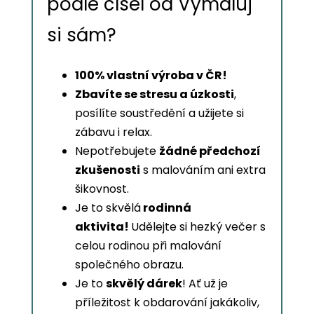
podle čísel od Vymaluj
si sám?
100% vlastní výroba v ČR!
Zbavíte se stresu a úzkosti
,
posílíte soustředění a užijete si
zábavu i relax.
Nepotřebujete
žádné předchozí
zkušenosti
s malováním ani extra
šikovnost.
Je to skvělá
rodinná
aktivita!
Udělejte si hezký večer s
celou rodinou při malování
společného obrazu.
Je to
skvělý dárek
! Ať už je
příležitost k obdarování jakákoliv,