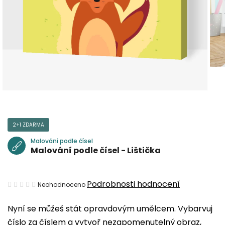
2+1 ZDARMA
Malování podle čísel
Malování podle čísel - Lištička
Průměrné
Podrobnosti hodnocení
Neohodnoceno
hodnocení
Nyní se můžeš stát opravdovým umělcem. Vybarvuj
produktu
číslo za číslem a vytvoř nezapomenutelný obraz,
je