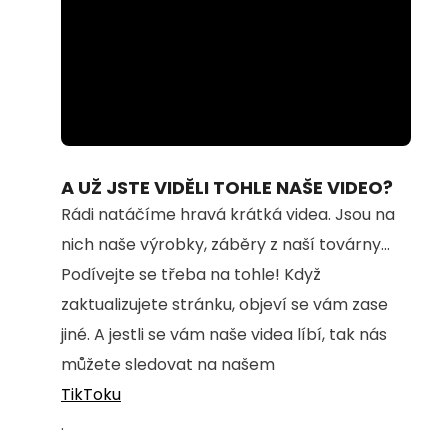
Loaded
:
Unmute
100.00%
A UŽ JSTE VIDĚLI TOHLE NAŠE VIDEO?
Rádi natáčíme hravá krátká videa. Jsou na
nich naše výrobky, záběry z naší továrny...
Podívejte se třeba na tohle! Když
zaktualizujete stránku, objeví se vám zase
jiné. A jestli se vám naše videa líbí, tak nás
můžete sledovat na našem
TikToku
.