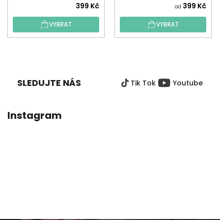
399 Kč
399 Kč
od
VYBRAT
VYBRAT
Z
Á
P
SLEDUJTE NÁS
Tik Tok
Youtube
A
T
Í
Instagram