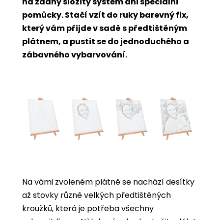
na žádný složitý systém ani speciální
pomůcky. Stačí vzít do ruky barevný fix,
který vám přijde v sadě s předtištěným
plátnem, a pustit se do jednoduchého a
zábavného vybarvování.
Na vámi zvoleném plátně se nachází desítky
až stovky různě velkých předtištěných
kroužků, která je potřeba všechny