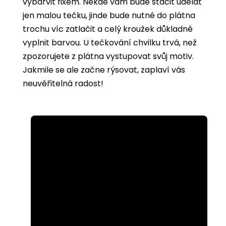
vybarvit
fixem. Někde vám bude stačit udělat
jen malou tečku, jinde bude nutné do plátna
trochu víc zatlačit a celý kroužek důkladně
vyplnit barvou. U tečkování chvilku trvá, než
zpozorujete z plátna vystupovat svůj motiv.
Jakmile se ale začne rýsovat, zaplaví vás
neuvěřitelná radost!