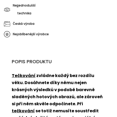
Nejjednodušší
technika
Česká výroba
Nejoblíbenější výrobce
POPIS PRODUKTU
Tečkování
zvládne každý bez rozdílu
věku. Dosáhnete díky němu nejen
krásných výsledků v podobě barevně
sladěných hotových obrazů, ale zároveň
si při něm skvěle odpočinete. Při
tečkování
se totiž nemusíte soustředit