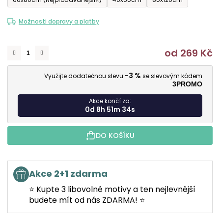
Možnosti dopravy a platby
od
269 Kč
M
-3 %
Využijte dodatečnou slevu
se slevovým kódem
3PROMO
Akce končí za:
0d 8h 51m 34s
DO KOŠÍKU
Akce 2+1 zdarma
⭐ Kupte 3 libovolné motivy a ten nejlevnější
budete mít od nás ZDARMA! ⭐