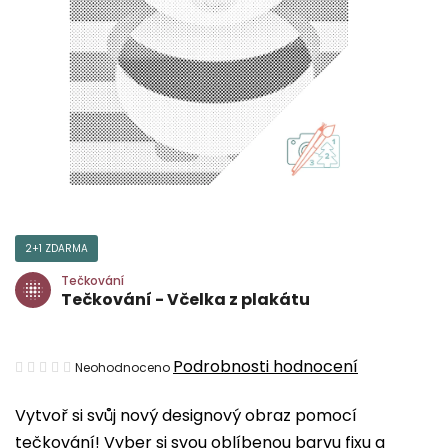
2+1 ZDARMA
Tečkování
Tečkování - Včelka z plakátu
Průměrné
Podrobnosti hodnocení
Neohodnoceno
hodnocení
Vytvoř si svůj nový designový obraz pomocí
produktu
tečkování! Vyber si svou oblíbenou barvu fixu a
je