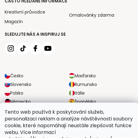
ČASTO HLEDANÉ INFORMACE
Kreativní průvodce
Omalovánky zdarma
Magazín
SLEDUJTE NÁS A INSPIRUJ SE
Česko
Maďarsko
Slovensko
Rumunsko
Polsko
Itálie
Německo
Španělsko
Velká Británie
Rakousko
Tento web používá k poskytování služeb,
personalizaci reklam a analýze návštěvnosti soubory
cookie, které napomáhají neustále zlepšovat funkce
SPOLEHLIVÉ MOŽNOSTI DOPRAVY
webu. Více informací