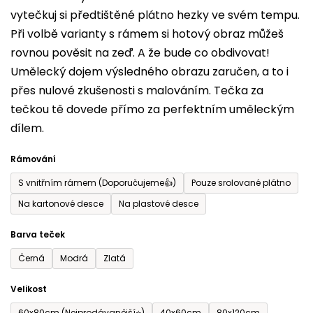
vytečkuj si předtištěné plátno hezky ve svém tempu.
0,0
Při volbě varianty s rámem si hotový obraz můžeš
z
rovnou pověsit na zeď. A že bude co obdivovat!
5
Umělecký dojem výsledného obrazu zaručen, a to i
hvězdiček.
přes nulové zkušenosti s malováním. Tečka za
tečkou tě dovede přímo za perfektním uměleckým
dílem.
Rámování
S vnitřním rámem (Doporučujeme👍)
Pouze srolované plátno
Na kartonové desce
Na plastové desce
Barva teček
Černá
Modrá
Zlatá
Velikost
60x80cm (Nejprodávanější⭐)
40x60cm
80x120cm