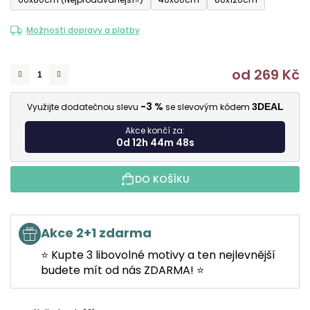
Možnosti dopravy a platby
od
269 Kč
M
-3 %
Využijte dodatečnou slevu
se slevovým kódem
3DEAL
Akce končí za:
0d 12h 44m 47s
DO KOŠÍKU
Akce 2+1 zdarma
⭐ Kupte 3 libovolné motivy a ten nejlevnější
budete mít od nás ZDARMA! ⭐