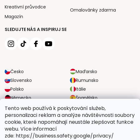
Kreativní průvodce
Omalovánky zdarma
Magazín
SLEDUJTE NÁS A INSPIRUJ SE
Česko
Maďarsko
Slovensko
Rumunsko
Polsko
Itálie
Německo
Španělsko
Velká Británie
Rakousko
Tento web používá k poskytování služeb,
personalizaci reklam a analýze návštěvnosti soubory
cookie, které napomáhají neustále zlepšovat funkce
SPOLEHLIVÉ MOŽNOSTI DOPRAVY
webu. Více informací
zde: https://business.safety.google/privacy/