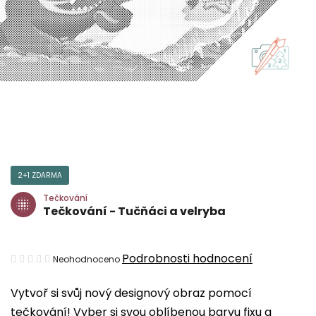
2+1 ZDARMA
Tečkování
Tečkování - Tučňáci a velryba
Průměrné
Podrobnosti hodnocení
Neohodnoceno
hodnocení
Vytvoř si svůj nový designový obraz pomocí
produktu
tečkování! Vyber si svou oblíbenou barvu fixu a
je