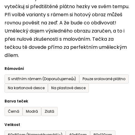
vytečkuj si předtištěné plátno hezky ve svém tempu.
0,0
Při volbě varianty s rámem si hotový obraz můžeš
z
rovnou pověsit na zeď. A že bude co obdivovat!
5
Umělecký dojem výsledného obrazu zaručen, a to i
hvězdiček.
přes nulové zkušenosti s malováním. Tečka za
tečkou tě dovede přímo za perfektním uměleckým
dílem.
Rámování
S vnitřním rámem (Doporučujeme👍)
Pouze srolované plátno
Na kartonové desce
Na plastové desce
Barva teček
Černá
Modrá
Zlatá
Velikost
60x80cm (Nejprodávanější⭐)
40x60cm
80x120cm