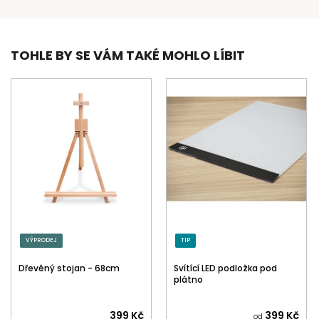
TOHLE BY SE VÁM TAKÉ MOHLO LÍBIT
VÝPRODEJ
TIP
Dřevěný stojan - 68cm
Svítící LED podložka pod
plátno
399 Kč
399 Kč
od