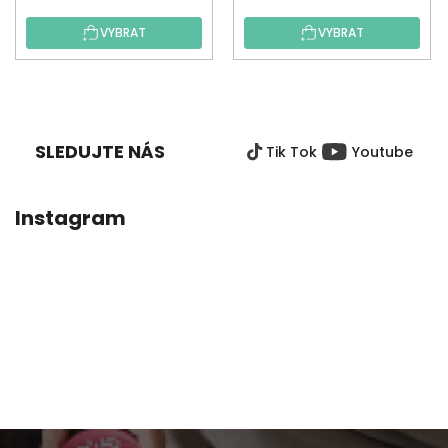
VYBRAT
VYBRAT
Z
Á
P
SLEDUJTE NÁS
Tik Tok
Youtube
A
T
Í
Instagram