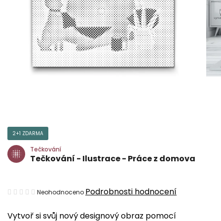
2+1 ZDARMA
Tečkování
Tečkování - Ilustrace - Práce z domova
Průměrné
Podrobnosti hodnocení
Neohodnoceno
hodnocení
Vytvoř si svůj nový designový obraz pomocí
produktu