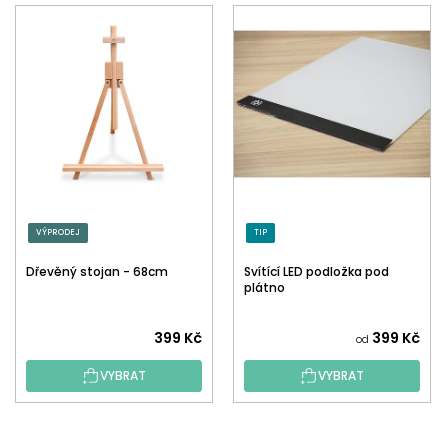
VÝPRODEJ
TIP
Dřevěný stojan - 68cm
Svítící LED podložka pod
plátno
399 Kč
399 Kč
od
VYBRAT
VYBRAT
Z