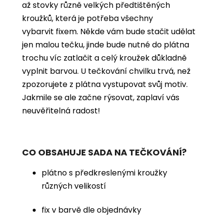
až stovky různě velkých předtištěných
kroužků, která je potřeba všechny
vybarvit
fixem. Někde vám bude stačit udělat
jen malou tečku, jinde bude nutné do plátna
trochu víc zatlačit a celý kroužek důkladně
vyplnit barvou. U tečkování chvilku trvá, než
zpozorujete z plátna vystupovat svůj motiv.
Jakmile se ale začne rýsovat, zaplaví vás
neuvěřitelná radost!
CO OBSAHUJE SADA NA TEČKOVÁNÍ?
plátno s předkreslenými kroužky
různých velikostí
fix v barvě dle objednávky