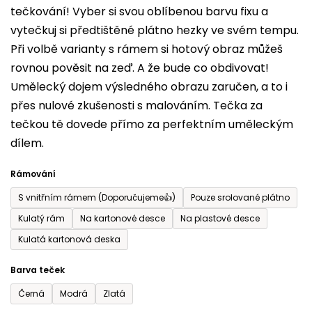
tečkování! Vyber si svou oblíbenou barvu fixu a
je
vytečkuj si předtištěné plátno hezky ve svém tempu.
0,0
Při volbě varianty s rámem si hotový obraz můžeš
z
rovnou pověsit na zeď. A že bude co obdivovat!
5
Umělecký dojem výsledného obrazu zaručen, a to i
hvězdiček.
přes nulové zkušenosti s malováním. Tečka za
tečkou tě dovede přímo za perfektním uměleckým
dílem.
Rámování
S vnitřním rámem (Doporučujeme👍)
Pouze srolované plátno
Kulatý rám
Na kartonové desce
Na plastové desce
Kulatá kartonová deska
Barva teček
Černá
Modrá
Zlatá