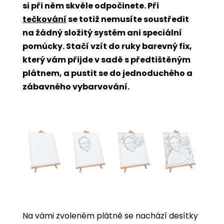
si při něm skvěle odpočinete. Při
tečkování
se totiž nemusíte soustředit
na žádný složitý systém ani speciální
pomůcky. Stačí vzít do ruky barevný fix,
který vám přijde v sadě s předtištěným
plátnem, a pustit se do jednoduchého a
zábavného vybarvování.
Na vámi zvoleném plátně se nachází desítky