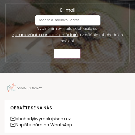
E-mail
Vyplněním e-mailu souhlasíte se
zpracováním osobních údajů
a zasíláním obchodních
sdělení.
ODESLAT
OBRAŤTE SE NA NÁS
obchod@vymalujsisam.cz
Napište nám na WhatsApp