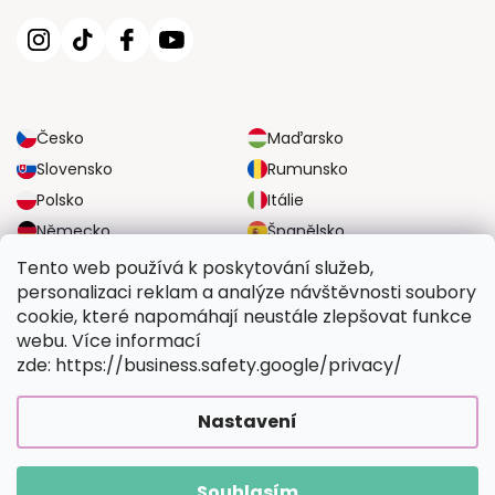
Česko
Maďarsko
Slovensko
Rumunsko
Polsko
Itálie
Německo
Španělsko
Velká Británie
Rakousko
Tento web používá k poskytování služeb,
personalizaci reklam a analýze návštěvnosti soubory
cookie, které napomáhají neustále zlepšovat funkce
SPOLEHLIVÉ MOŽNOSTI DOPRAVY
webu. Více informací
zde: https://business.safety.google/privacy/
BEZPEČNÉ MOŽNOSTI PLATBY
Nastavení
Souhlasím
Copyright 2026
Vymalujsisam.cz
. Všechna práva vyhrazena.