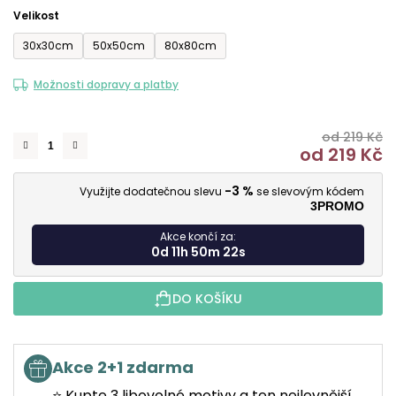
Velikost
30x30cm
50x50cm
80x80cm
Možnosti dopravy a platby
od 219 Kč
od
219 Kč
M
-3 %
Využijte dodatečnou slevu
se slevovým kódem
3PROMO
Akce končí za:
0d 11h 50m 22s
DO KOŠÍKU
Akce 2+1 zdarma
⭐ Kupte 3 libovolné motivy a ten nejlevnější