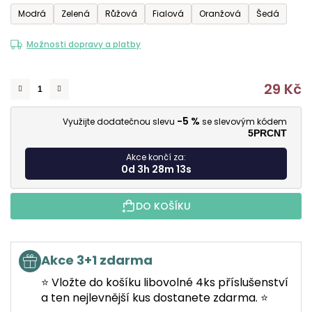
Modrá
Zelená
Růžová
Fialová
Oranžová
Šedá
5
hvězdiček.
Možnosti dopravy a platby
29 Kč
M
-5 %
Využijte dodatečnou slevu
se slevovým kódem
5PRCNT
Akce končí za:
0d 3h 28m 12s
DO KOŠÍKU
Akce 3+1 zdarma
⭐ Vložte do košíku libovolné 4ks příslušenství
a ten nejlevnější kus dostanete zdarma. ⭐