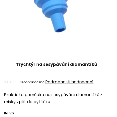
Trychtýř na sesypávání diamantíků
Průměrné
Podrobnosti hodnocení
Neohodnoceno
hodnocení
Praktická pomůcka na sesypávání diamantíků z
produktu
misky zpět do pytlíčku.
je
0,0
Barva
z