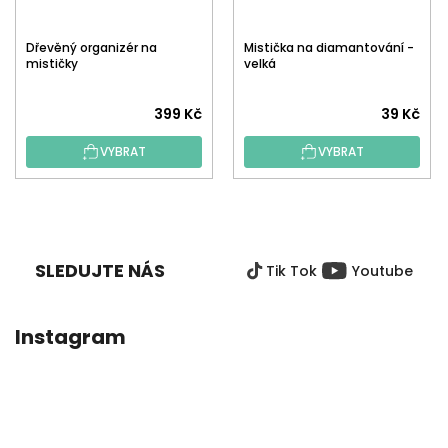
Dřevěný organizér na
Mistička na diamantování -
mističky
velká
399 Kč
39 Kč
VYBRAT
VYBRAT
Z
Á
P
SLEDUJTE NÁS
Tik Tok
Youtube
A
T
Í
Instagram