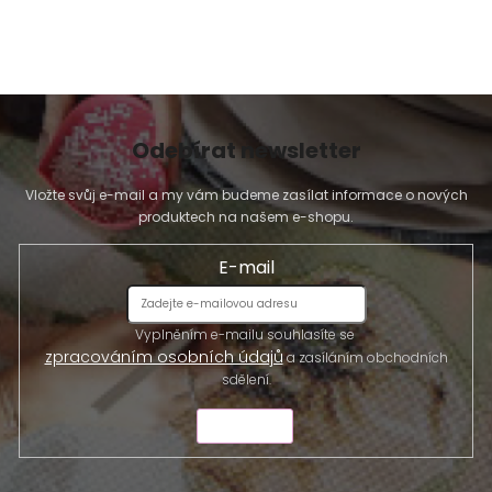
u
Odebírat newsletter
Vložte svůj e-mail a my vám budeme zasílat informace o nových
produktech na našem e-shopu.
E-mail
Vyplněním e-mailu souhlasíte se
zpracováním osobních údajů
a zasíláním obchodních
sdělení.
ODESLAT