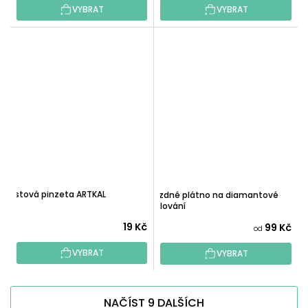
VYBRAT
VYBRAT
Plastová pinzeta ARTKAL
Prázdné plátno na diamantové
malování
19 Kč
99 Kč
od
VYBRAT
VYBRAT
NAČÍST 9 DALŠÍCH