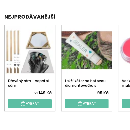
NEJPRODÁVANĚJŠÍ
Dřevěný rám - napni si
Lak/fixátor na hotovou
Vos
sám
diamantovačku s
mal
aplikátorem
149 Kč
99 Kč
od
VYBRAT
VYBRAT