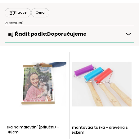
Filtrace
Cena
21 produktů
Ř
Řadit podle:
Doporučujeme
A
Z
E
V
N
Ý
Í
P
P
I
R
S
O
P
D
R
U
O
K
D
T
U
Ů
Deska na malování (příruční) -
Diamantovací tužka - dřevěná s
K
63x48cm
válečkem
T