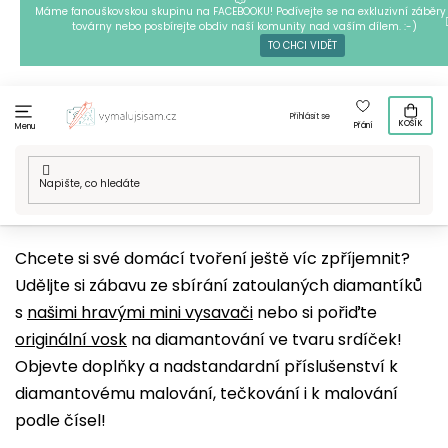
Přejít
Máme fanouškovskou skupinu na FACEBOOKU! Podívejte se na exkluzivní záběry 
továrny nebo posbírejte obdiv naší komunity nad vaším dílem. :-)
na
TO CHCI VIDĚT
obsah
Přihlásit se
KOŠÍK
Přání
Menu
Domů
/
Techniky
/
Diamantové malování
/
Příslušenství k
diamantovačkám
/
Ostatní pomůcky
Chcete si své domácí tvoření ještě víc zpříjemnit?
Uděljte si zábavu ze sbírání zatoulaných diamantíků
s
našimi hravými mini vysavači
nebo si pořiďte
originální vosk
na diamantování ve tvaru srdíček!
Objevte doplňky a nadstandardní příslušenství k
diamantovému malování, tečkování i k malování
podle čísel!