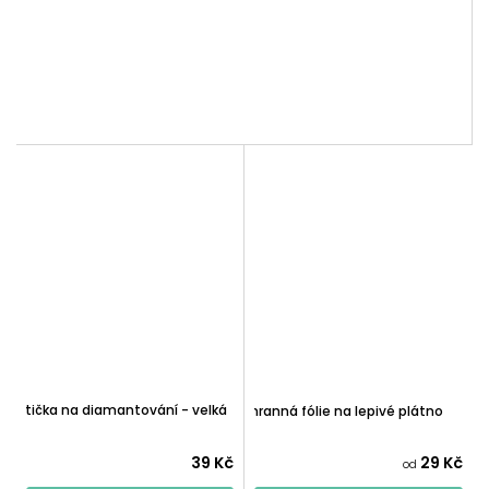
Mistička na diamantování - velká
Ochranná fólie na lepivé plátno
39 Kč
29 Kč
od