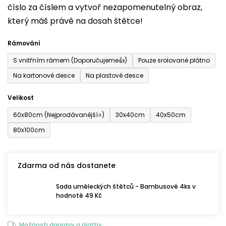
číslo za číslem a vytvoř nezapomenutelný obraz,
je
který máš právě na dosah štětce!
0,0
z
Rámování
5
S vnitřním rámem (Doporučujeme👍)
Pouze srolované plátno
hvězdiček.
Na kartonové desce
Na plastové desce
Velikost
60x80cm (Nejprodávanější⭐)
30x40cm
40x50cm
80x100cm
Zdarma od nás dostanete
Sada uměleckých štětců - Bambusové 4ks v
hodnotě 49 Kč
Možnosti dopravy a platby