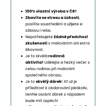
100% vlastní výroba v ČR!
Zbavíte se stresu a úzkosti
,
posílíte soustředění a užijete si
zábavu i relax.
Nepotřebujete
žádné předchozí
zkušenosti
s malováním ani extra
šikovnost.
Je to skvělá
rodinná
aktivita!
Udělejte si hezký večer s
celou rodinou při malování
společného obrazu.
Je to
skvělý dárek
! Ať už je
příležitost k obdarování jakákoliv,
tenhle osobní dárek s nápadem
bude mít úspěch!