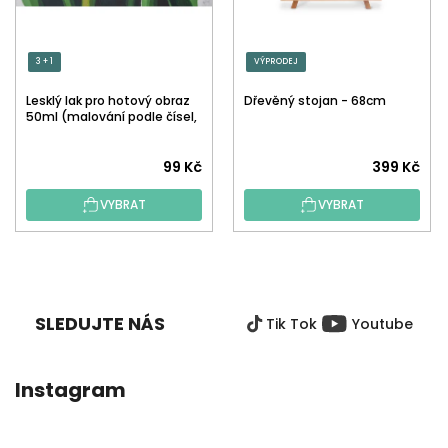
3 + 1
VÝPRODEJ
Lesklý lak pro hotový obraz
Dřevěný stojan - 68cm
50ml (malování podle čísel,
tečkování)
Průměrné
99 Kč
399 Kč
hodnocení
VYBRAT
VYBRAT
produktu
je
5,0
Z
z
Á
5
P
hvězdiček.
SLEDUJTE NÁS
Tik Tok
Youtube
A
T
Í
Instagram