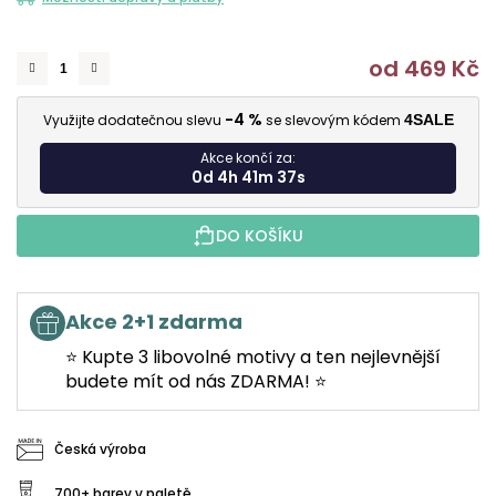
od
469 Kč
M
-4 %
Využijte dodatečnou slevu
se slevovým kódem
4SALE
Akce končí za:
0d 4h 41m 36s
DO KOŠÍKU
Akce 2+1 zdarma
⭐ Kupte 3 libovolné motivy a ten nejlevnější
budete mít od nás ZDARMA! ⭐
Česká výroba
700+ barev v paletě