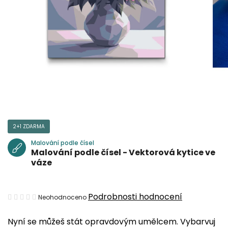
2+1 ZDARMA
Malování podle čísel
Malování podle čísel - Vektorová kytice ve
váze
Průměrné
Podrobnosti hodnocení
Neohodnoceno
hodnocení
Nyní se můžeš stát opravdovým umělcem. Vybarvuj
produktu