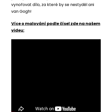
vynořovat dílo, za které by se nestyděl ani
van Gogh!
Více o malování podle čísel zde na našem
videu: