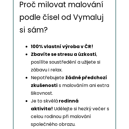
Proč milovat malování
podle čísel od Vymaluj
si sám?
100% vlastní výroba v ČR!
Zbavíte se stresu a úzkosti
,
posílíte soustředění a užijete si
zábavu i relax.
Nepotřebujete
žádné předchozí
zkušenosti
s malováním ani extra
šikovnost.
Je to skvělá
rodinná
aktivita!
Udělejte si hezký večer s
celou rodinou při malování
společného obrazu.