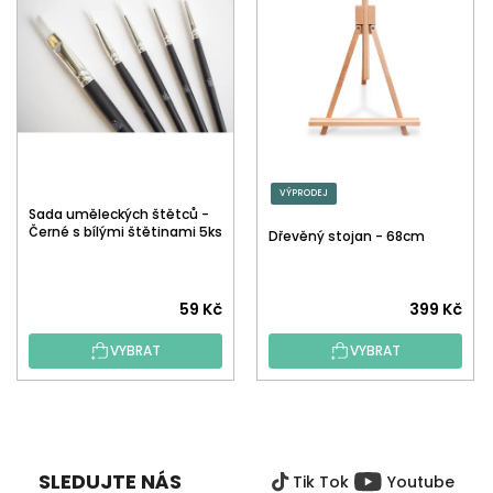
VÝPRODEJ
Sada uměleckých štětců -
Černé s bílými štětinami 5ks
Dřevěný stojan - 68cm
59 Kč
399 Kč
VYBRAT
VYBRAT
Z
Á
P
SLEDUJTE NÁS
Tik Tok
Youtube
A