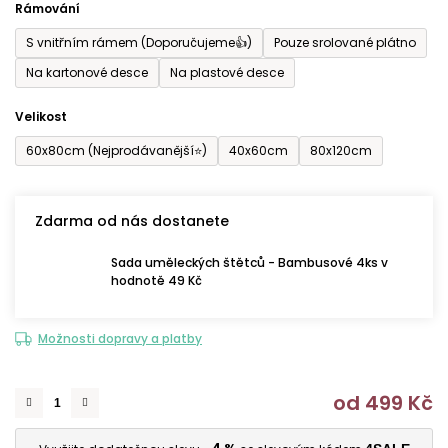
Rámování
5
S vnitřním rámem (Doporučujeme👍)
Pouze srolované plátno
hvězdiček.
Na kartonové desce
Na plastové desce
Velikost
60x80cm (Nejprodávanější⭐)
40x60cm
80x120cm
Zdarma od nás dostanete
Sada uměleckých štětců - Bambusové 4ks v
hodnotě 49 Kč
Možnosti dopravy a platby
od
499 Kč
M