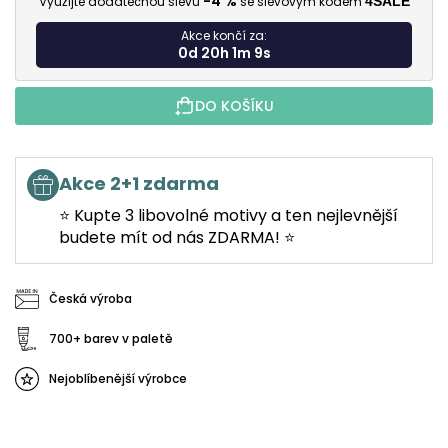
-4 %
Využijte dodatečnou slevu
se slevovým kódem
4SALE
Akce končí za:
0d 20h 1m 8s
DO KOŠÍKU
Akce 2+1 zdarma
⭐ Kupte 3 libovolné motivy a ten nejlevnější
budete mít od nás ZDARMA! ⭐
Česká výroba
700+ barev v paletě
Nejoblíbenější výrobce