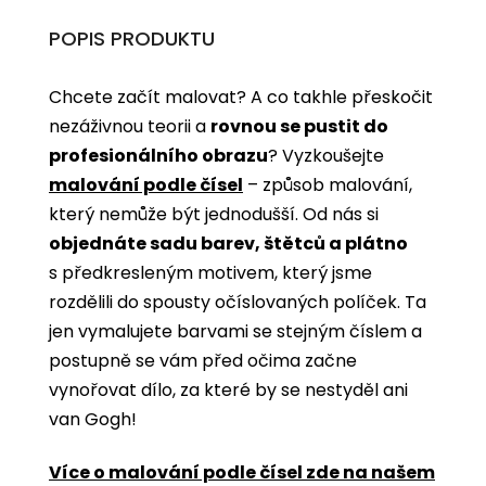
POPIS PRODUKTU
Chcete začít malovat? A co takhle přeskočit
nezáživnou teorii a
rovnou se pustit do
profesionálního obrazu
? Vyzkoušejte
malování podle čísel
­­– způsob malování,
který nemůže být jednodušší. Od nás si
objednáte sadu barev, štětců a plátno
s předkresleným motivem, který jsme
rozdělili do spousty očíslovaných políček. Ta
jen vymalujete barvami se stejným číslem a
postupně se vám před očima začne
vynořovat dílo, za které by se nestyděl ani
van Gogh!
Více o malování podle čísel zde na našem