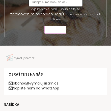
Vyplněním e-mailu souhlasíte se
zpracováním osobních údajů
a zasíláním obchodních
sdělení.
ODESLAT
OBRAŤTE SE NA NÁS
obchod@vymalujsisam.cz
Napište nám na WhatsApp
NABÍDKA