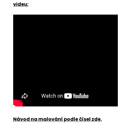
videu:
Návod na malování podle čísel zde
.