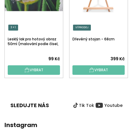
3 + 1
VÝPRODEJ
Lesklý lak pro hotový obraz
Dřevěný stojan - 68cm
50ml (malování podle čísel,
tečkování)
Průměrné
99 Kč
399 Kč
hodnocení
VYBRAT
VYBRAT
produktu
je
5,0
Z
z
Á
5
P
hvězdiček.
SLEDUJTE NÁS
Tik Tok
Youtube
A
T
Í
Instagram