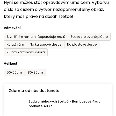
Nyní se můžeš stát opravdovým umělcem. Vybarvuj
produktu
číslo za číslem a vytvoř nezapomenutelný obraz,
je
který máš právě na dosah štětce!
0,0
z
Rámování
5
S vnitřním rámem (Doporučujeme👍)
Pouze srolované plátno
hvězdiček.
Kulatý rám
Na kartonové desce
Na plastové desce
Kulatá kartonová deska
Velikost
50x50cm
80x80cm
Zdarma od nás dostanete
Sada uměleckých štětců - Bambusové 4ks v
hodnotě 49 Kč