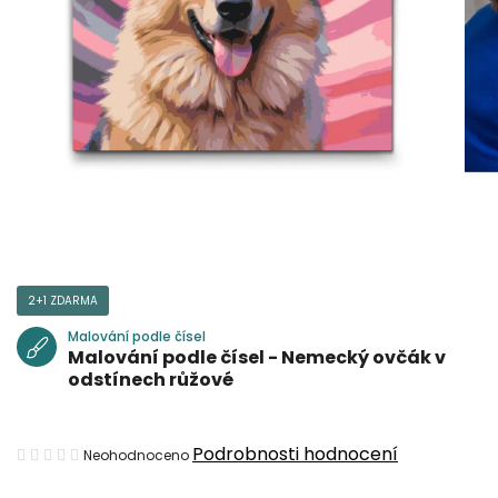
2+1 ZDARMA
Malování podle čísel
Malování podle čísel - Nemecký ovčák v
odstínech růžové
Průměrné
Podrobnosti hodnocení
Neohodnoceno
hodnocení