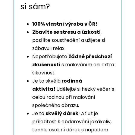
si sám?
100% vlastní výroba v ČR!
Zbavíte se stresu a úzkosti
,
posílíte soustředění a užijete si
zábavu i relax.
Nepotřebujete
žádné předchozí
zkušenosti
s malováním ani extra
šikovnost.
Je to skvělá
rodinná
aktivita!
Udělejte si hezký večer s
celou rodinou při malování
společného obrazu.
Je to
skvělý dárek
! Ať už je
příležitost k obdarování jakákoliv,
tenhle osobní dárek s nápadem