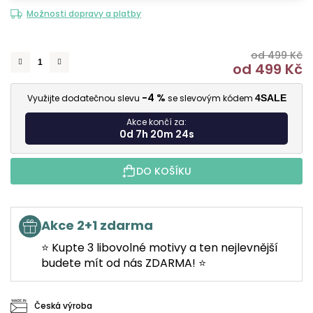
Možnosti dopravy a platby
od 499 Kč
od
499 Kč
M
-4 %
Využijte dodatečnou slevu
se slevovým kódem
4SALE
Akce končí za:
0d 7h 20m 24s
DO KOŠÍKU
Akce 2+1 zdarma
⭐ Kupte 3 libovolné motivy a ten nejlevnější
budete mít od nás ZDARMA! ⭐
Česká výroba