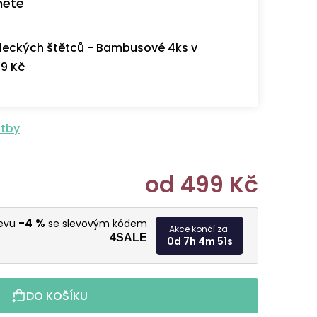
nete
eckých štětců - Bambusové 4ks v
9 Kč
atby
od
499 Kč
Měrná cen
-4 %
levu
se slevovým kódem
Akce končí za:
4SALE
0d 7h 4m 50s
DO KOŠÍKU