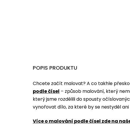
POPIS PRODUKTU
Chcete začít malovat? A co takhle přeskoč
podle čísel
­­– způsob malování, který nem
který jsme rozdělili do spousty očíslovan
vynořovat dílo, za které by se nestyděl an
Více o malování podle čísel zde na naš