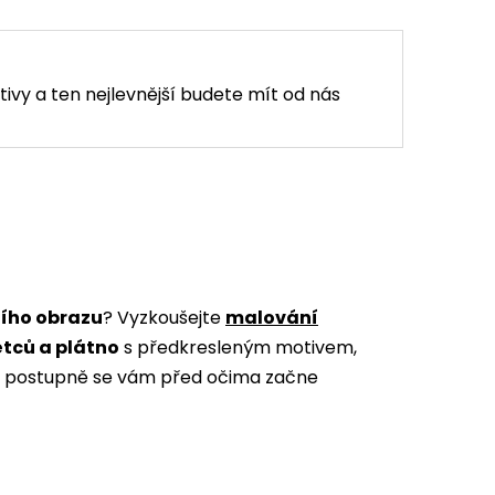
tivy a ten nejlevnější budete mít od nás
ního obrazu
? Vyzkoušejte
malování
ětců a plátno
s předkresleným motivem,
m a postupně se vám před očima začne