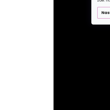
zde: h
Nas