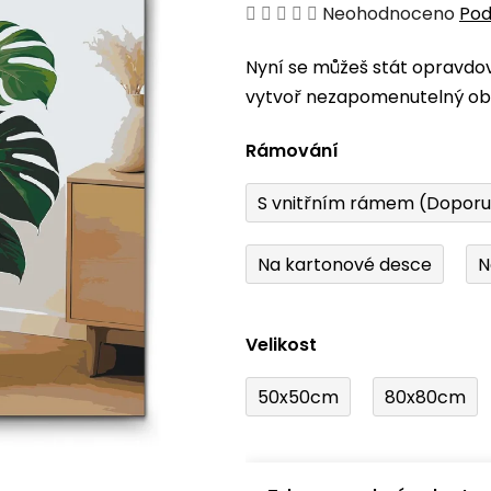
Průměrné
Neohodnoceno
Pod
hodnocení
Nyní se můžeš stát opravdo
produktu
vytvoř nezapomenutelný obr
je
0,0
Rámování
z
5
S vnitřním rámem (Dopor
hvězdiček.
Na kartonové desce
N
Velikost
50x50cm
80x80cm