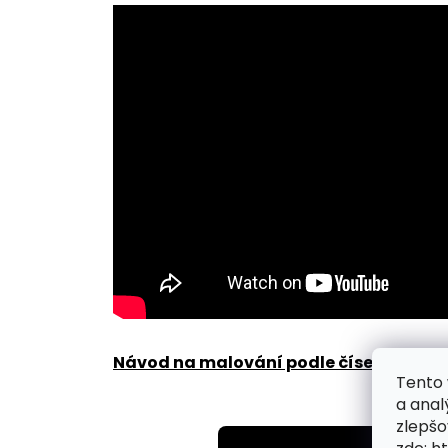
Návod na malování podle čísel zde
.
Tento 
a anal
zlepšo