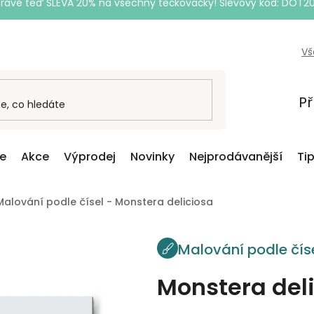
Právě teď SLEVA 20% na všechny tečkovačky! Slevový kód: DOT2
Vš
Př
ce
Akce
Výprodej
Novinky
Nejprodávanější
Ti
Malování podle čísel - Monstera deliciosa
Malování podle čís
Monstera del