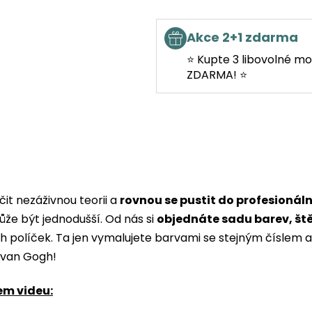
Akce 2+1 zdarma
⭐ Kupte 3 libovolné mo
ZDARMA! ⭐
it nezáživnou teorii a
rovnou se pustit do profesionál
ůže být jednodušší. Od nás si
objednáte sadu barev, št
ých políček. Ta jen vymalujete barvami se stejným čísle
i van Gogh!
em videu: