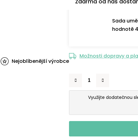
Zdarma od nás dosta
Sada uměl
hodnotě 4
Možnosti dopravy a pl
Nejoblíbenější výrobce
Využijte dodatečnou s