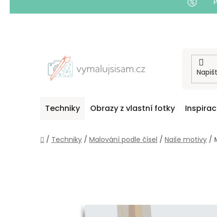
Přejít
na
obsah
Techniky
Obrazy z vlastní fotky
Inspira
Domů
/
Techniky
/
Malování podle čísel
/
Naše motivy
/