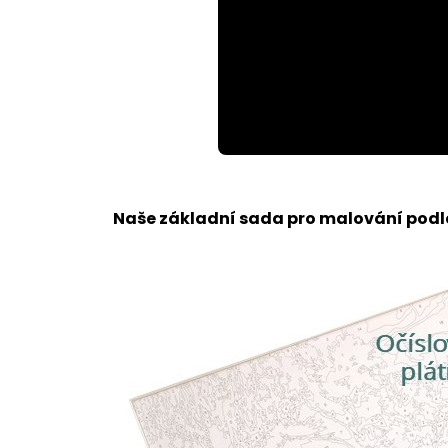
Loaded
:
Unmute
100.00%
Naše základní sada pro malování podle