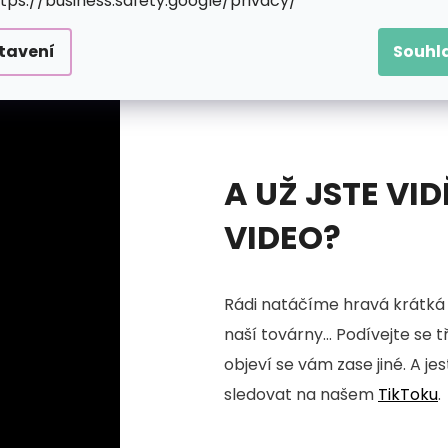
ttps://business.safety.google/privacy/
tavení
Souhl
A UŽ JSTE VID
VIDEO?
Rádi natáčíme hravá krátká 
naší továrny... Podívejte se 
objeví se vám zase jiné. A je
sledovat na našem
TikToku
.