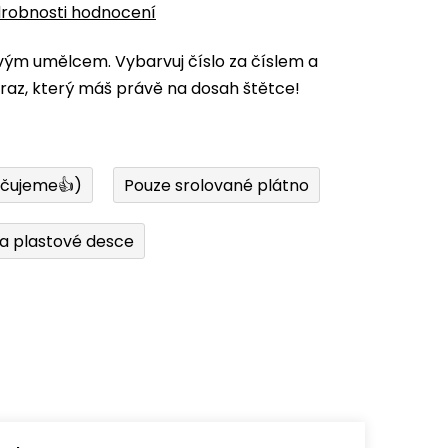
robnosti hodnocení
vým umělcem. Vybarvuj číslo za číslem a
az, který máš právě na dosah štětce!
učujeme👍)
Pouze srolované plátno
a plastové desce