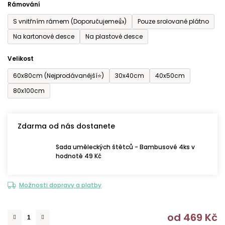
Rámování
5
S vnitřním rámem (Doporučujeme👍)
Pouze srolované plátno
hvězdiček.
Na kartonové desce
Na plastové desce
Velikost
60x80cm (Nejprodávanější⭐)
30x40cm
40x50cm
80x100cm
Zdarma od nás dostanete
Sada uměleckých štětců - Bambusové 4ks v
hodnotě 49 Kč
Možnosti dopravy a platby
od
469 Kč