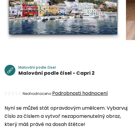
Malování podle čísel
Malování podle čísel - Capri 2
Průměrné
Podrobnosti hodnocení
Neohodnoceno
hodnocení
Nyní se můžeš stát opravdovým umělcem. Vybarvuj
produktu
číslo za číslem a vytvoř nezapomenutelný obraz,
je
který máš právě na dosah štětce!
0,0
z