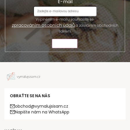
E-mail
Vyplněním e-mailu souhlasíte se
zpracováním osobních údajů
a zasíláním obchodních
sdělení.
ODESLAT
OBRAŤTE SE NA NÁS
obchod@vymalujsisam.cz
Napište nám na WhatsApp