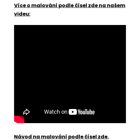
Více o malování podle čísel zde na našem
videu:
Návod na malování podle čísel zde
.