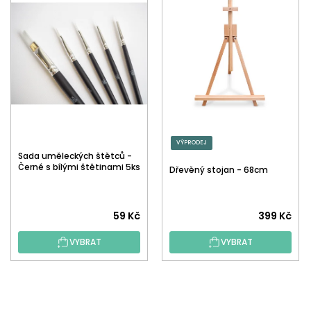
VÝPRODEJ
Sada uměleckých štětců -
Černé s bílými štětinami 5ks
Dřevěný stojan - 68cm
59 Kč
399 Kč
VYBRAT
VYBRAT
Z
Á