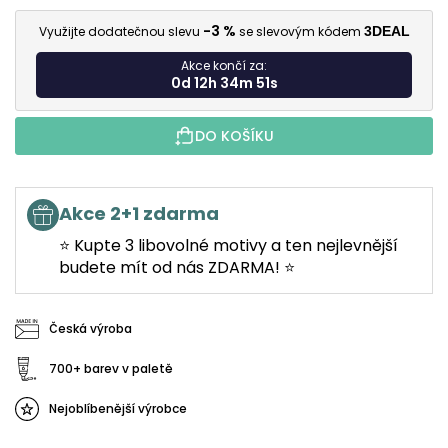
M
-3 %
Využijte dodatečnou slevu
se slevovým kódem
3DEAL
Akce končí za:
0d 12h 34m 50s
DO KOŠÍKU
Akce 2+1 zdarma
⭐ Kupte 3 libovolné motivy a ten nejlevnější
budete mít od nás ZDARMA! ⭐
Česká výroba
700+ barev v paletě
Nejoblíbenější výrobce