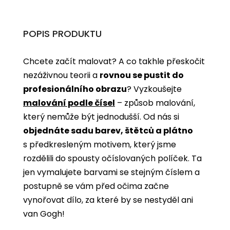
POPIS PRODUKTU
Chcete začít malovat? A co takhle přeskočit
nezáživnou teorii a
rovnou se pustit do
profesionálního obrazu
? Vyzkoušejte
malování podle čísel
­­– způsob malování,
který nemůže být jednodušší. Od nás si
objednáte sadu barev, štětců a plátno
s předkresleným motivem, který jsme
rozdělili do spousty očíslovaných políček. Ta
jen vymalujete barvami se stejným číslem a
postupně se vám před očima začne
vynořovat dílo, za které by se nestyděl ani
van Gogh!