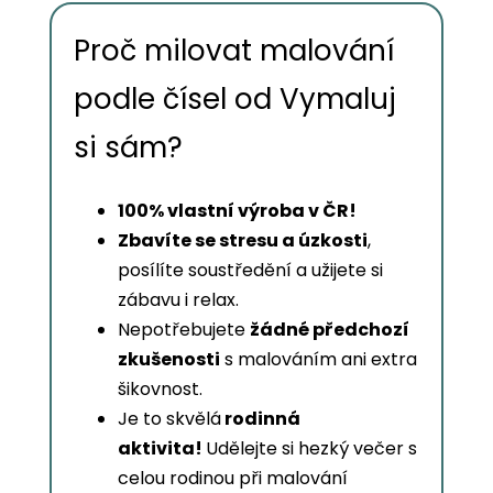
Proč milovat malování
podle čísel od Vymaluj
si sám?
100% vlastní výroba v ČR!
Zbavíte se stresu a úzkosti
,
posílíte soustředění a užijete si
zábavu i relax.
Nepotřebujete
žádné předchozí
zkušenosti
s malováním ani extra
šikovnost.
Je to skvělá
rodinná
aktivita!
Udělejte si hezký večer s
celou rodinou při malování