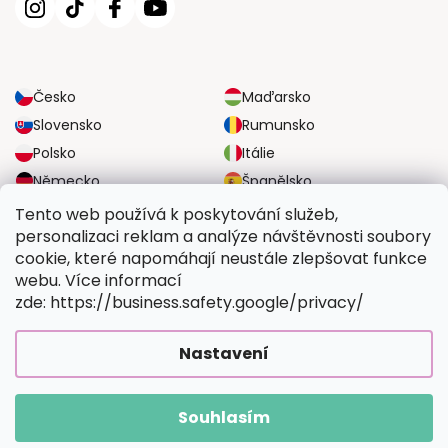
Česko
Maďarsko
Slovensko
Rumunsko
Polsko
Itálie
Německo
Španělsko
Velká Británie
Rakousko
Tento web používá k poskytování služeb,
personalizaci reklam a analýze návštěvnosti soubory
cookie, které napomáhají neustále zlepšovat funkce
SPOLEHLIVÉ MOŽNOSTI DOPRAVY
webu. Více informací
zde: https://business.safety.google/privacy/
BEZPEČNÉ MOŽNOSTI PLATBY
Nastavení
Souhlasím
Copyright 2026
Vymalujsisam.cz
. Všechna práva vyhrazena.
Vytvořil Shoptet Premium
|
Upravilo
FV STUDIO