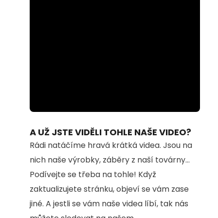
Loaded
:
Unmute
100.00%
A UŽ JSTE VIDĚLI TOHLE NAŠE VIDEO?
Rádi natáčíme hravá krátká videa. Jsou na
nich naše výrobky, záběry z naší továrny...
Podívejte se třeba na tohle! Když
zaktualizujete stránku, objeví se vám zase
jiné. A jestli se vám naše videa líbí, tak nás