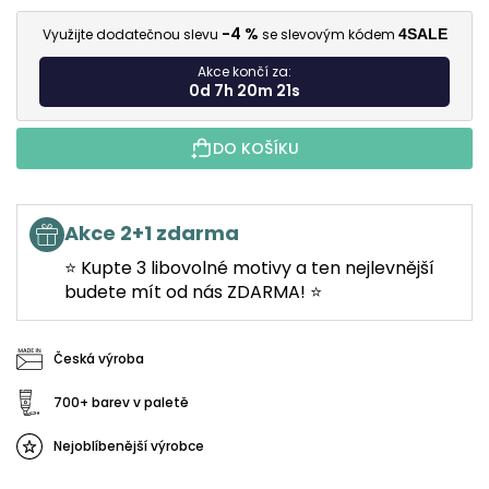
M
-4 %
Využijte dodatečnou slevu
se slevovým kódem
4SALE
Akce končí za:
0d 7h 20m 21s
DO KOŠÍKU
Akce 2+1 zdarma
⭐ Kupte 3 libovolné motivy a ten nejlevnější
budete mít od nás ZDARMA! ⭐
Česká výroba
700+ barev v paletě
Nejoblíbenější výrobce