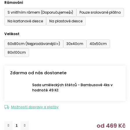
Rámování
5
S vnitřním rámem (Doporučujeme👍)
Pouze srolované plátno
hvězdiček.
Na kartonové desce
Na plastové desce
Velikost
60x80cm (Nejprodávanější⭐)
30x40cm
40x50cm
80x100cm
Zdarma od nás dostanete
Sada uměleckých štětců - Bambusové 4ks v
hodnotě 49 Kč
Možnosti dopravy a platby
od
469 Kč