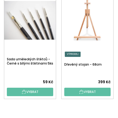
VÝPRODEJ
Sada uměleckých štětců -
Černé s bílými štětinami 5ks
Dřevěný stojan - 68cm
59 Kč
399 Kč
VYBRAT
VYBRAT
Z
Á