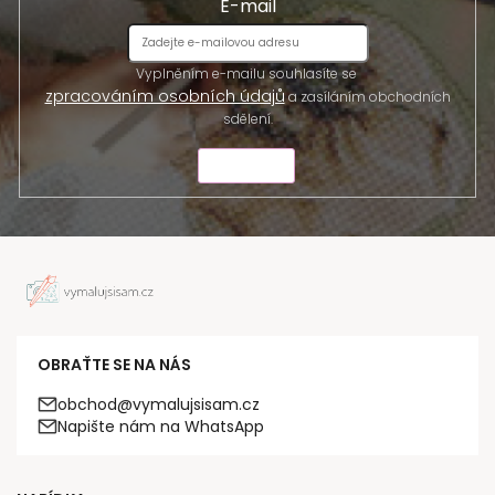
E-mail
Vyplněním e-mailu souhlasíte se
zpracováním osobních údajů
a zasíláním obchodních
sdělení.
ODESLAT
OBRAŤTE SE NA NÁS
obchod@vymalujsisam.cz
Napište nám na WhatsApp