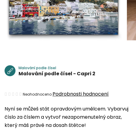
Malování podle čísel
Malování podle čísel - Capri 2
Průměrné
Podrobnosti hodnocení
Neohodnoceno
hodnocení
Nyní se můžeš stát opravdovým umělcem. Vybarvuj
produktu
číslo za číslem a vytvoř nezapomenutelný obraz,
je
který máš právě na dosah štětce!
0,0
z