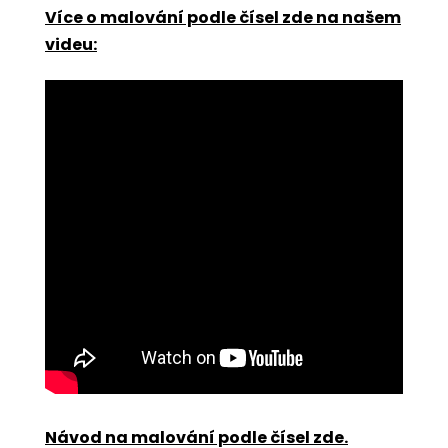
Více o malování podle čísel zde na našem
videu:
Návod na malování podle čísel zde
.