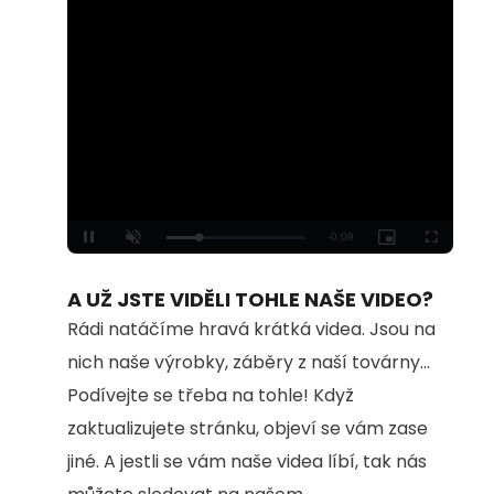
Loaded
:
Unmute
100.00%
A UŽ JSTE VIDĚLI TOHLE NAŠE VIDEO?
Rádi natáčíme hravá krátká videa. Jsou na
nich naše výrobky, záběry z naší továrny...
Podívejte se třeba na tohle! Když
zaktualizujete stránku, objeví se vám zase
jiné. A jestli se vám naše videa líbí, tak nás