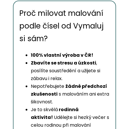
Proč milovat malování
podle čísel od Vymaluj
si sám?
100% vlastní výroba v ČR!
Zbavíte se stresu a úzkosti
,
posílíte soustředění a užijete si
zábavu i relax.
Nepotřebujete
žádné předchozí
zkušenosti
s malováním ani extra
šikovnost.
Je to skvělá
rodinná
aktivita!
Udělejte si hezký večer s
celou rodinou při malování