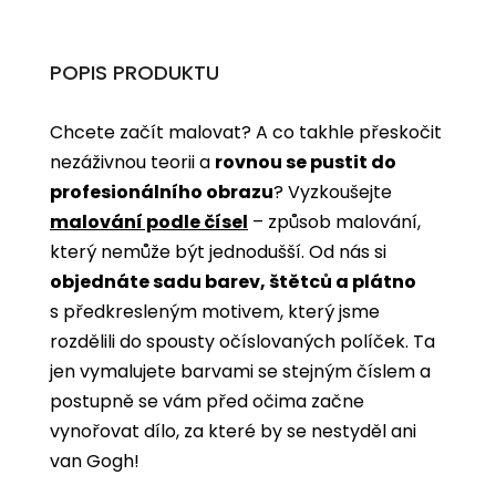
POPIS PRODUKTU
Chcete začít malovat? A co takhle přeskočit
nezáživnou teorii a
rovnou se pustit do
profesionálního obrazu
? Vyzkoušejte
malování podle čísel
­­– způsob malování,
který nemůže být jednodušší. Od nás si
objednáte sadu barev, štětců a plátno
s předkresleným motivem, který jsme
rozdělili do spousty očíslovaných políček. Ta
jen vymalujete barvami se stejným číslem a
postupně se vám před očima začne
vynořovat dílo, za které by se nestyděl ani
van Gogh!