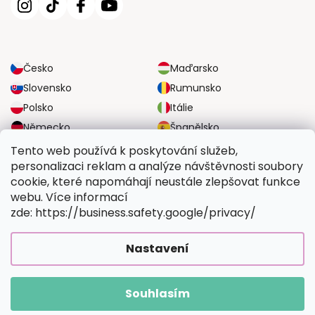
Česko
Maďarsko
Slovensko
Rumunsko
Polsko
Itálie
Německo
Španělsko
Velká Británie
Rakousko
Tento web používá k poskytování služeb,
personalizaci reklam a analýze návštěvnosti soubory
cookie, které napomáhají neustále zlepšovat funkce
SPOLEHLIVÉ MOŽNOSTI DOPRAVY
webu. Více informací
zde: https://business.safety.google/privacy/
BEZPEČNÉ MOŽNOSTI PLATBY
Nastavení
Souhlasím
Copyright 2026
Vymalujsisam.cz
. Všechna práva vyhrazena.
Vytvořil Shoptet Premium
|
Upravilo
FV STUDIO