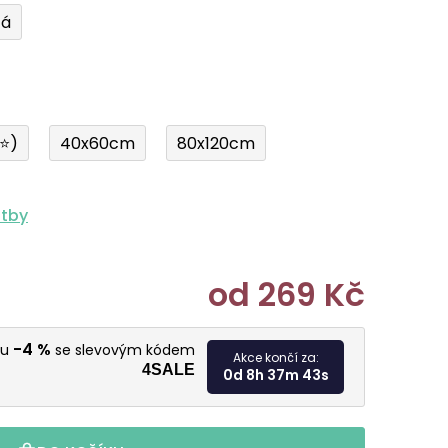
tá
í⭐)
40x60cm
80x120cm
atby
od
269 Kč
Měrná cen
-4 %
vu
se slevovým kódem
Akce končí za:
4SALE
0d 8h 37m 42s