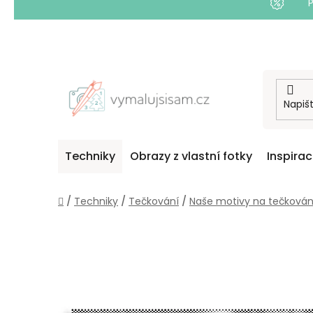
Přejít
na
obsah
Techniky
Obrazy z vlastní fotky
Inspira
Domů
/
Techniky
/
Tečkování
/
Naše motivy na tečkován