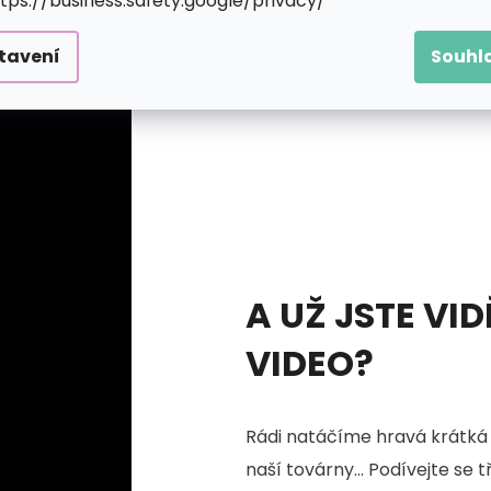
ttps://business.safety.google/privacy/
upovat svůj motiv. Jakmile se ale začne rýsovat, zaplaví 
tavení
Souhl
A UŽ JSTE VID
VIDEO?
Rádi natáčíme hravá krátká 
naší továrny... Podívejte se 