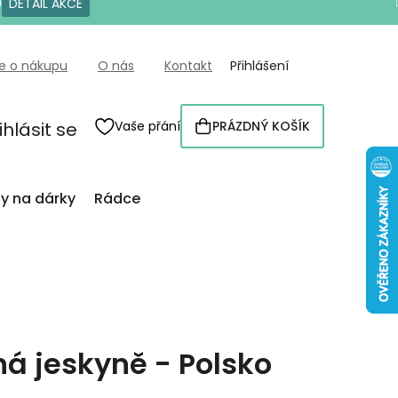
0
DETAIL AKCE
e o nákupu
O nás
Kontakt
Přihlášení
ihlásit se
Vaše přání
PRÁZDNÝ KOŠÍK
NÁKUPNÍ
KOŠÍK
py na dárky
Rádce
ná jeskyně - Polsko