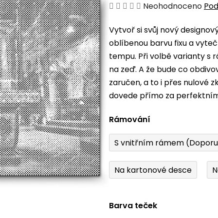
Průměrné
Neohodnoceno
Pod
hodnocení
Vytvoř si svůj nový designo
produktu
oblíbenou barvu fixu a vyteč
je
tempu. Při volbě varianty s
0,0
na zeď. A že bude co obdiv
z
zaručen, a to i přes nulové 
5
dovede přímo za perfektní
hvězdiček.
Rámování
S vnitřním rámem (Dopor
Na kartonové desce
N
Barva teček