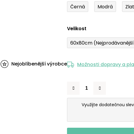
Černá
Modrá
Zla
Velikost
60x80cm (Nejprodávanějš
Nejoblíbenější výrobce
Možnosti dopravy a pl
Využijte dodatečnou sle