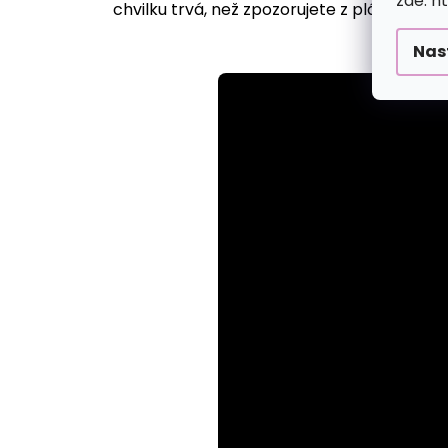
zde: h
chvilku trvá, než zpozorujete z plátna vyst
Nas