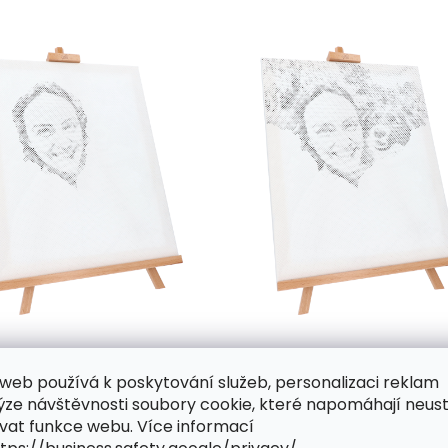
web používá k poskytování služeb, personalizaci reklam
y až stovky různě velkých předtištěných kroužků, která 
ýze návštěvnosti soubory cookie, které napomáhají neus
vat funkce webu. Více informací
nde bude nutné do plátna trochu víc zatlačit a celý krouž