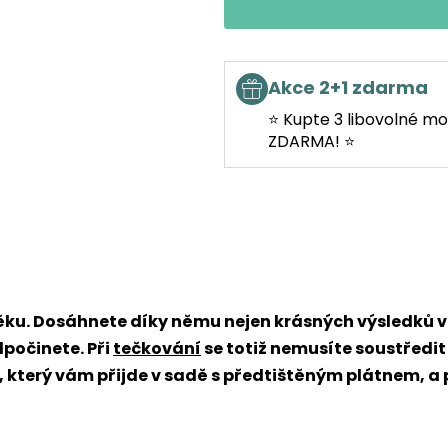
Akce 2+1 zdarma
⭐ Kupte 3 libovolné mo
ZDARMA! ⭐
věku. Dosáhnete díky němu nejen krásných výsledků
dpočinete. Při
tečkování
se totiž nemusíte soustředit
x, který vám přijde v sadě s předtištěným plátnem, a