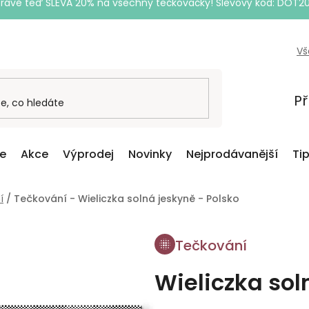
Právě teď SLEVA 20% na všechny tečkovačky! Slevový kód: DOT2
Vš
Př
ce
Akce
Výprodej
Novinky
Nejprodávanější
Ti
í
/
Tečkování - Wieliczka solná jeskyně - Polsko
Tečkování
Wieliczka sol