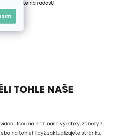
vás neuvěřitelná radost!
asím
ĚLI TOHLE NAŠE
videa. Jsou na nich naše výrobky, záběry z
třeba na tohle! Když zaktualizujete stránku,