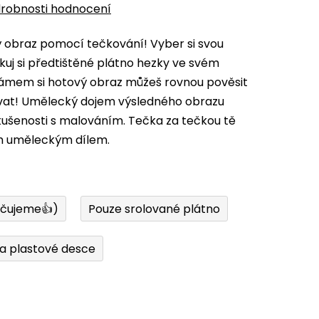
robnosti hodnocení
vý obraz pomocí tečkování! Vyber si svou
kuj si předtištěné plátno hezky ve svém
 rámem si hotový obraz můžeš rovnou pověsit
ovat! Umělecký dojem výsledného obrazu
zkušenosti s malováním. Tečka za tečkou tě
m uměleckým dílem.
učujeme👍)
Pouze srolované plátno
a plastové desce