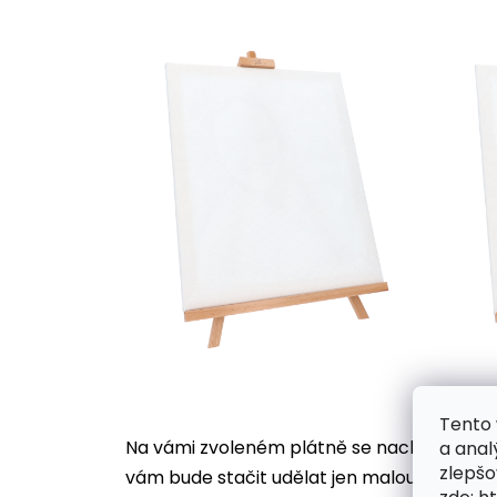
Tento 
Na vámi zvoleném plátně se nachází desítk
a anal
zlepšo
vám bude stačit udělat jen malou tečku, ji