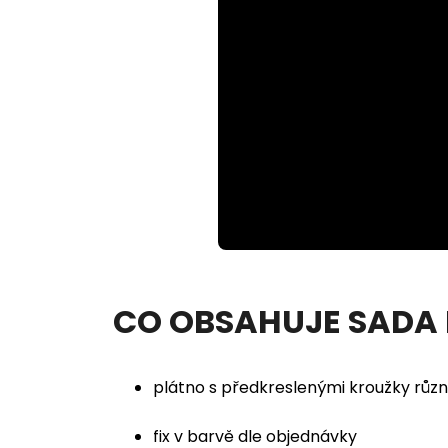
Loaded
:
Unmute
100.00%
CO OBSAHUJE SADA
plátno s předkreslenými kroužky různ
fix v barvě dle objednávky