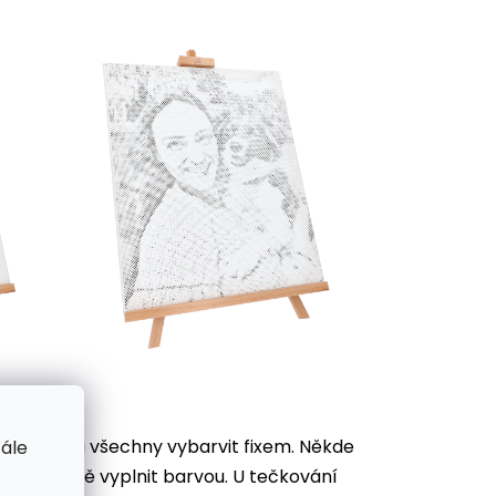
je potřeba všechny vybarvit
fixem. Někde
tále
ek důkladně vyplnit barvou. U tečkování