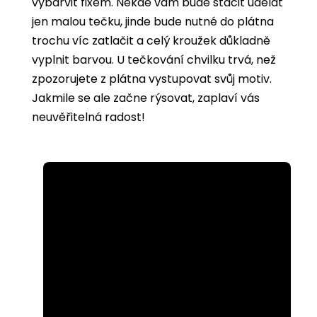
vybarvit
fixem. Někde vám bude stačit udělat
jen malou tečku, jinde bude nutné do plátna
trochu víc zatlačit a celý kroužek důkladně
vyplnit barvou. U tečkování chvilku trvá, než
zpozorujete z plátna vystupovat svůj motiv.
Jakmile se ale začne rýsovat, zaplaví vás
neuvěřitelná radost!