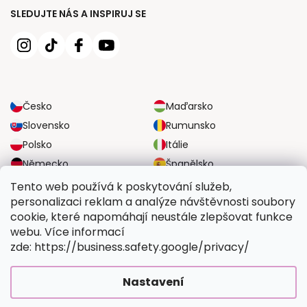
SLEDUJTE NÁS A INSPIRUJ SE
Česko
Maďarsko
Slovensko
Rumunsko
Polsko
Itálie
Německo
Španělsko
Velká Británie
Rakousko
Tento web používá k poskytování služeb,
personalizaci reklam a analýze návštěvnosti soubory
cookie, které napomáhají neustále zlepšovat funkce
SPOLEHLIVÉ MOŽNOSTI DOPRAVY
webu. Více informací
zde: https://business.safety.google/privacy/
BEZPEČNÉ MOŽNOSTI PLATBY
Nastavení