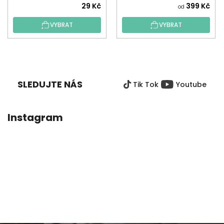
29 Kč
399 Kč
od
VYBRAT
VYBRAT
Z
Á
P
SLEDUJTE NÁS
Tik Tok
Youtube
A
T
Í
Instagram