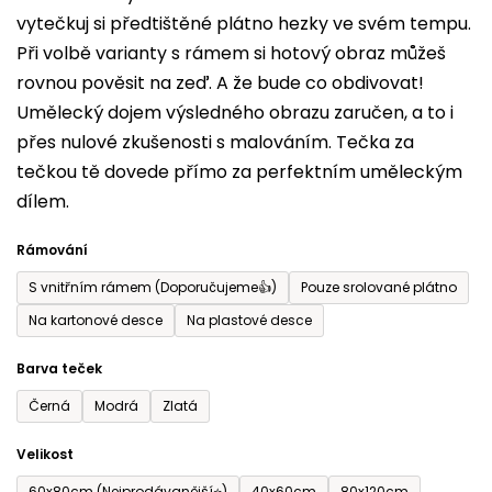
vytečkuj si předtištěné plátno hezky ve svém tempu.
0,0
Při volbě varianty s rámem si hotový obraz můžeš
z
rovnou pověsit na zeď. A že bude co obdivovat!
5
Umělecký dojem výsledného obrazu zaručen, a to i
hvězdiček.
přes nulové zkušenosti s malováním. Tečka za
tečkou tě dovede přímo za perfektním uměleckým
dílem.
Rámování
S vnitřním rámem (Doporučujeme👍)
Pouze srolované plátno
Na kartonové desce
Na plastové desce
Barva teček
Černá
Modrá
Zlatá
Velikost
60x80cm (Nejprodávanější⭐)
40x60cm
80x120cm