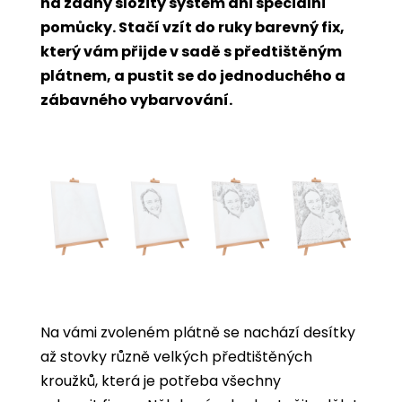
na žádný složitý systém ani speciální
pomůcky. Stačí vzít do ruky barevný fix,
který vám přijde v sadě s předtištěným
plátnem, a pustit se do jednoduchého a
zábavného vybarvování.
Na vámi zvoleném plátně se nachází desítky
až stovky různě velkých předtištěných
kroužků, která je potřeba všechny