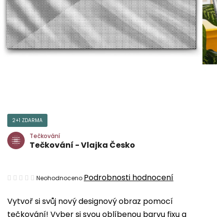
2+1 ZDARMA
Tečkování
Tečkování - Vlajka Česko
Průměrné
Podrobnosti hodnocení
Neohodnoceno
hodnocení
Vytvoř si svůj nový designový obraz pomocí
produktu
tečkování! Vyber si svou oblíbenou barvu fixu a
je