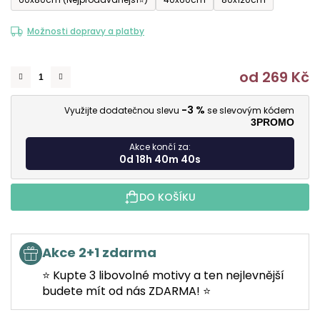
Možnosti dopravy a platby
od
269 Kč
M
-3 %
Využijte dodatečnou slevu
se slevovým kódem
3PROMO
Akce končí za:
0d 18h 40m 40s
DO KOŠÍKU
Akce 2+1 zdarma
⭐ Kupte 3 libovolné motivy a ten nejlevnější
budete mít od nás ZDARMA! ⭐