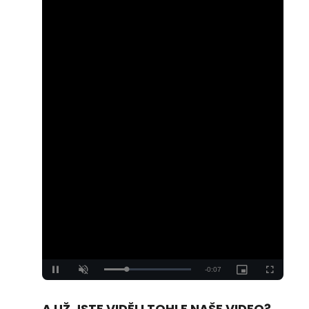
Loaded
:
Unmute
100.00%
A UŽ JSTE VIDĚLI TOHLE NAŠE VIDEO?