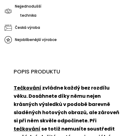
Nejjednodušší
technika
Česká výroba
Nejoblíbenější výrobce
POPIS PRODUKTU
Tečkování
zvládne každý bez rozdílu
věku. Dosáhnete díky němu nejen
krásných výsledků v podobě barevně
sladěných hotových obrazů, ale zároveň
si při něm skvěle odpočinete. Při
tečkování
se totiž nemusíte soustředit