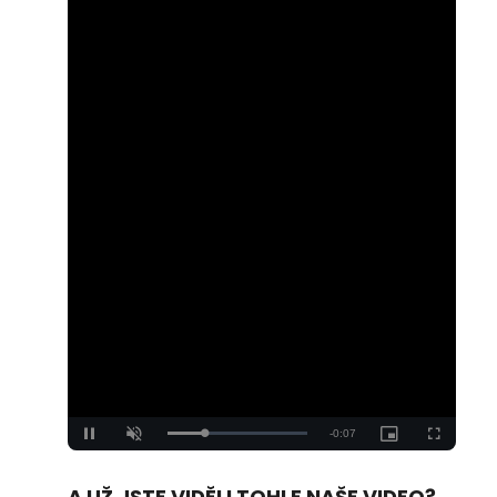
Loaded
:
Unmute
100.00%
A UŽ JSTE VIDĚLI TOHLE NAŠE VIDEO?