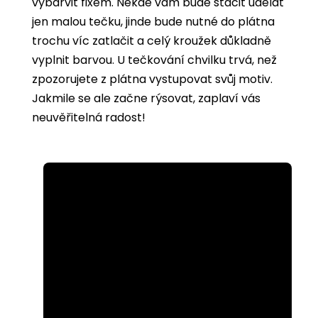
vybarvit
fixem. Někde vám bude stačit udělat
jen malou tečku, jinde bude nutné do plátna
trochu víc zatlačit a celý kroužek důkladně
vyplnit barvou. U tečkování chvilku trvá, než
zpozorujete z plátna vystupovat svůj motiv.
Jakmile se ale začne rýsovat, zaplaví vás
neuvěřitelná radost!