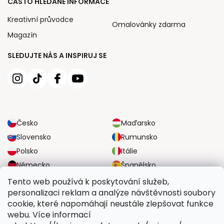
ČASTO HLEDANÉ INFORMACE
Kreativní průvodce
Omalovánky zdarma
Magazín
SLEDUJTE NÁS A INSPIRUJ SE
Česko
Maďarsko
Slovensko
Rumunsko
Polsko
Itálie
Německo
Španělsko
Velká Británie
Rakousko
Tento web používá k poskytování služeb,
personalizaci reklam a analýze návštěvnosti soubory
cookie, které napomáhají neustále zlepšovat funkce
SPOLEHLIVÉ MOŽNOSTI DOPRAVY
webu. Více informací