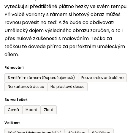
vytečkuj si předtištěné plátno hezky ve svém tempu.
0,0
Při volbě varianty s rámem si hotový obraz můžeš
z
rovnou pověsit na zeď. A že bude co obdivovat!
5
Umělecký dojem výsledného obrazu zaručen, a to i
hvězdiček.
přes nulové zkušenosti s malováním. Tečka za
tečkou tě dovede přímo za perfektním uměleckým
dílem.
Rámování
S vnitřním rámem (Doporučujeme👍)
Pouze srolované plátno
Na kartonové desce
Na plastové desce
Barva teček
Černá
Modrá
Zlatá
Velikost
60x80cm (Nejprodávanější⭐)
40x60cm
80x120cm