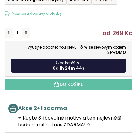
Možnosti dopravy a platby
od
269 Kč
M
-3 %
Využijte dodatečnou slevu
se slevovým kódem
3PROMO
Akce končí za:
0d 1h 24m 43s
DO KOŠÍKU
Akce 2+1 zdarma
⭐ Kupte 3 libovolné motivy a ten nejlevnější
budete mít od nás ZDARMA! ⭐