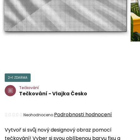
2+1 ZDARMA
Tečkování
Tečkování - Vlajka Česko
Průměrné
Podrobnosti hodnocení
Neohodnoceno
hodnocení
Vytvoř si svůj nový designový obraz pomocí
produktu
tečkování! Vyber si svou oblíbenou barvu fixu a
je