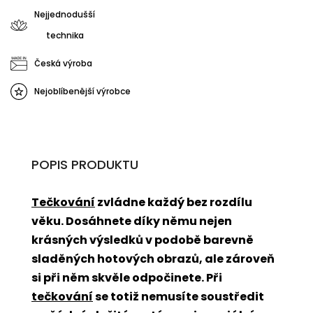
Nejjednodušší
technika
Česká výroba
Nejoblíbenější výrobce
POPIS PRODUKTU
Tečkování
zvládne každý bez rozdílu
věku. Dosáhnete díky němu nejen
krásných výsledků v podobě barevně
sladěných hotových obrazů, ale zároveň
si při něm skvěle odpočinete. Při
tečkování
se totiž nemusíte soustředit