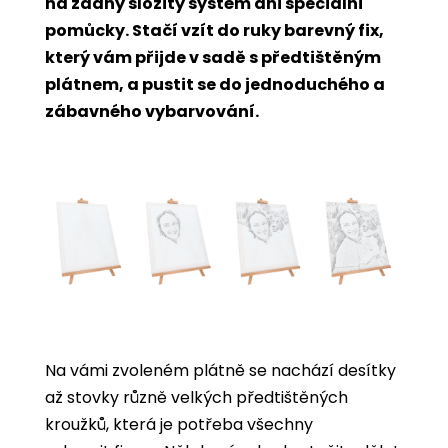
na žádný složitý systém ani speciální
pomůcky. Stačí vzít do ruky barevný fix,
který vám přijde v sadě s předtištěným
plátnem, a pustit se do jednoduchého a
zábavného vybarvování.
Na vámi zvoleném plátně se nachází desítky
až stovky různě velkých předtištěných
kroužků, která je potřeba všechny