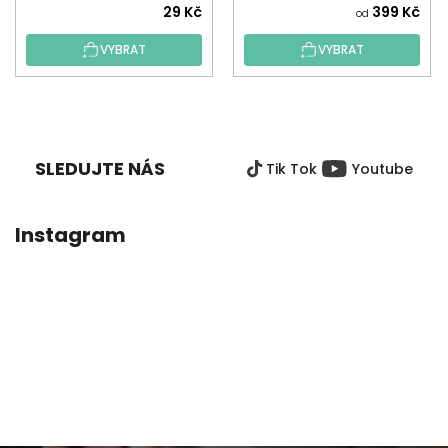
29 Kč
399 Kč
od
VYBRAT
VYBRAT
Z
Á
P
SLEDUJTE NÁS
Tik Tok
Youtube
A
T
Í
Instagram