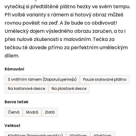
vytečkuj si předtištěné plátno hezky ve svém tempu.
0,0
Při volbě varianty s rámem si hotový obraz můžeš
z
rovnou pověsit na zeď. A že bude co obdivovat!
5
Umělecký dojem výsledného obrazu zaručen, a to i
hvězdiček.
přes nulové zkušenosti s malováním. Tečka za
tečkou tě dovede přímo za perfektním uměleckým
dílem.
Rámování
S vnitřním rámem (Doporučujeme👍)
Pouze srolované plátno
Na kartonové desce
Na plastové desce
Barva teček
Černá
Modrá
Zlatá
Velikost
60x80cm (Nejprodávanější⭐)
20x30cm
40x60cm