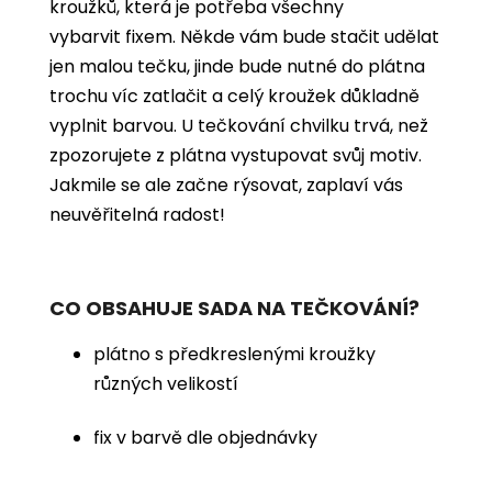
kroužků, která je potřeba všechny
vybarvit
fixem. Někde vám bude stačit udělat
jen malou tečku, jinde bude nutné do plátna
trochu víc zatlačit a celý kroužek důkladně
vyplnit barvou. U tečkování chvilku trvá, než
zpozorujete z plátna vystupovat svůj motiv.
Jakmile se ale začne rýsovat, zaplaví vás
neuvěřitelná radost!
CO OBSAHUJE SADA NA TEČKOVÁNÍ?
plátno s předkreslenými kroužky
různých velikostí
fix v barvě dle objednávky