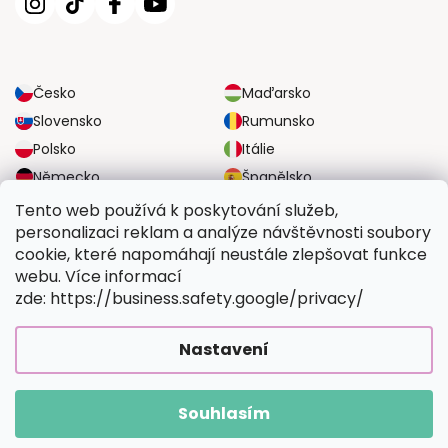
Česko
Maďarsko
Slovensko
Rumunsko
Polsko
Itálie
Německo
Španělsko
Velká Británie
Rakousko
Tento web používá k poskytování služeb,
personalizaci reklam a analýze návštěvnosti soubory
cookie, které napomáhají neustále zlepšovat funkce
SPOLEHLIVÉ MOŽNOSTI DOPRAVY
webu. Více informací
zde: https://business.safety.google/privacy/
BEZPEČNÉ MOŽNOSTI PLATBY
Nastavení
Souhlasím
Copyright 2026
Vymalujsisam.cz
. Všechna práva vyhrazena.
Vytvořil Shoptet Premium
|
Upravilo
FV STUDIO