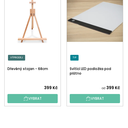
VÝPRODEJ
TIP
Dřevěný stojan - 68cm
Svítící LED podložka pod
plátno
399 Kč
399 Kč
od
VYBRAT
VYBRAT
Z
Á
P