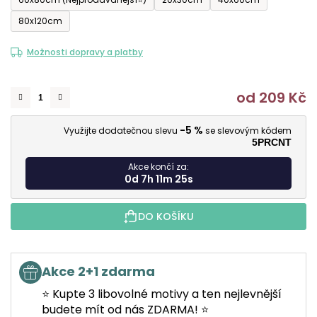
80x120cm
Možnosti dopravy a platby
od
209 Kč
M
-5 %
Využijte dodatečnou slevu
se slevovým kódem
5PRCNT
Akce končí za:
0d 7h 11m 25s
DO KOŠÍKU
Akce 2+1 zdarma
⭐ Kupte 3 libovolné motivy a ten nejlevnější
budete mít od nás ZDARMA! ⭐