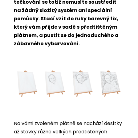
tečkování
se totiž nemusíte soustředit
na žádný složitý systém ani speciální
pomůcky. Stačí vzít do ruky barevný fix,
který vám přijde v sadě s předtištěným
plátnem, a pustit se do jednoduchého a
zábavného vybarvování.
Na vámi zvoleném plátně se nachází desítky
až stovky různě velkých předtištěných