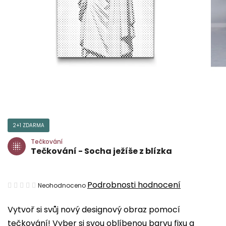
2+1 ZDARMA
Tečkování
Tečkování - Socha ježíše z blízka
Průměrné
Podrobnosti hodnocení
Neohodnoceno
hodnocení
Vytvoř si svůj nový designový obraz pomocí
produktu
tečkování! Vyber si svou oblíbenou barvu fixu a
je