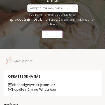
E-mail
Vyplněním e-mailu souhlasíte se
zpracováním osobních údajů
a zasíláním obchodních
sdělení.
ODESLAT
OBRAŤTE SE NA NÁS
obchod@vymalujsisam.cz
Napište nám na WhatsApp