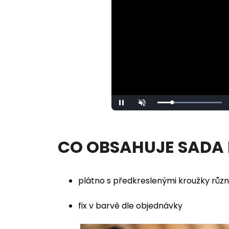
Loaded
:
Pause
Unmute
100.00%
CO OBSAHUJE SADA
plátno s předkreslenými kroužky různ
fix v barvě dle objednávky