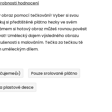
robnosti hodnocení
vý obraz pomocí tečkování! Vyber si svou
kuj si předtištěné plátno hezky ve svém
 rámem si hotový obraz můžeš rovnou pověsit
ovat! Umělecký dojem výsledného obrazu
zkušenosti s malováním. Tečka za tečkou tě
m uměleckým dílem.
učujeme👍)
Pouze srolované plátno
a plastové desce