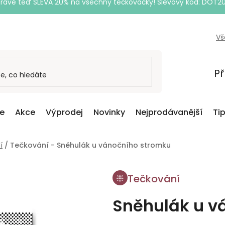
Právě teď SLEVA 20% na všechny tečkovačky! Slevový kód: DOT2
Vš
Př
ce
Akce
Výprodej
Novinky
Nejprodávanější
Ti
í
/
Tečkování - Sněhulák u vánočního stromku
Tečkování
Sněhulák u v