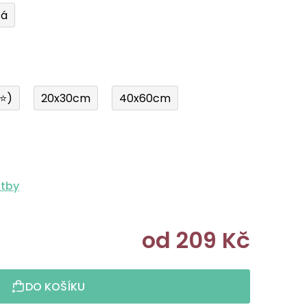
tá
í⭐)
20x30cm
40x60cm
atby
od
209 Kč
Měrná cen
DO KOŠÍKU