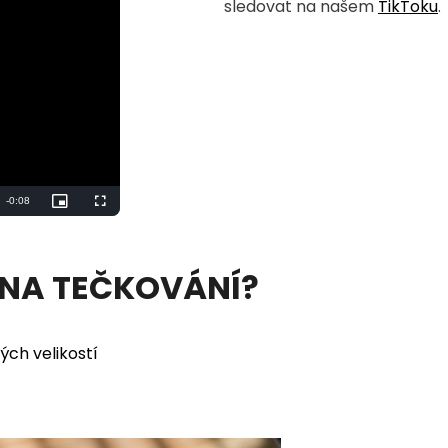
sledovat na našem
TikToku
.
Remaining
-
0:06
Picture-
Fullscreen
in-
Picture
Time
 NA TEČKOVÁNÍ?
ých velikostí