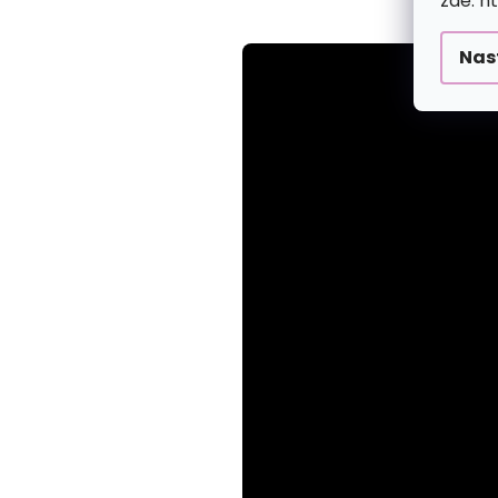
zde: h
Nas