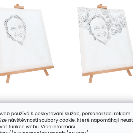
y až stovky různě velkých předtištěných kroužků, která 
web používá k poskytování služeb, personalizaci reklam
nde bude nutné do plátna trochu víc zatlačit a celý krouž
ýze návštěvnosti soubory cookie, které napomáhají neus
upovat svůj motiv. Jakmile se ale začne rýsovat, zaplaví 
vat funkce webu. Více informací