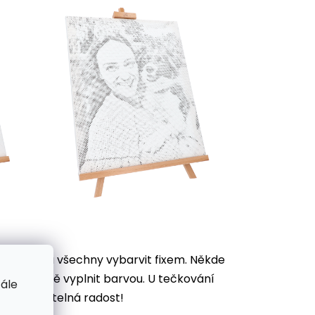
je potřeba všechny vybarvit
fixem. Někde
ek důkladně vyplnit barvou. U tečkování
tále
vás neuvěřitelná radost!