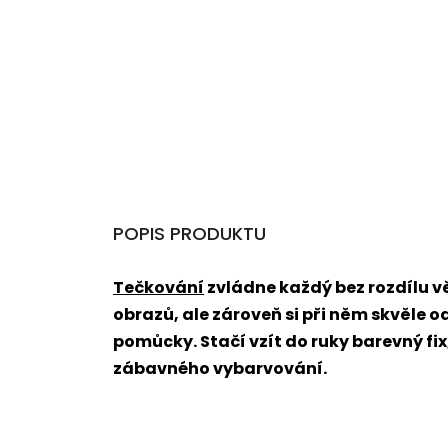
POPIS PRODUKTU
Tečkování
zvládne každý bez rozdílu 
obrazů, ale zároveň si při něm skvěle o
pomůcky. Stačí vzít do ruky barevný fi
zábavného vybarvování.