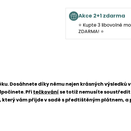
Akce 2+1 zdarma
⭐ Kupte 3 libovolné mo
ZDARMA! ⭐
věku. Dosáhnete díky němu nejen krásných výsledků
dpočinete. Při
tečkování
se totiž nemusíte soustředit
x, který vám přijde v sadě s předtištěným plátnem, a