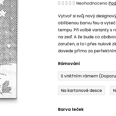
Průměrné
Neohodnoceno
Pod
hodnocení
Vytvoř si svůj nový designo
produktu
oblíbenou barvu fixu a vyteč
je
tempu. Při volbě varianty s
0,0
na zeď. A že bude co obdiv
z
zaručen, a to i přes nulové 
5
dovede přímo za perfektní
hvězdiček.
Rámování
S vnitřním rámem (Dopor
Na kartonové desce
N
Barva teček