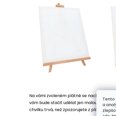
Na vámi zvoleném plátně se nachází desítk
Tento 
vám bude stačit udělat jen malou tečku, ji
a anal
chvilku trvá, než zpozorujete z plátna vyst
zlepšo