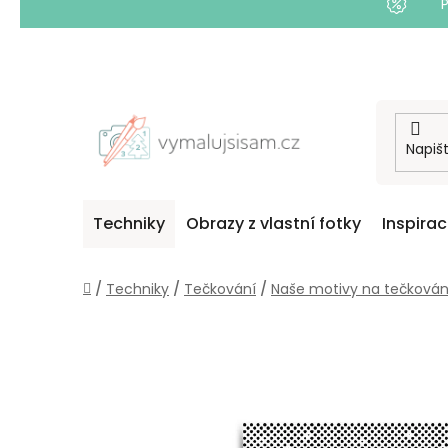
Přejít
na
obsah
Techniky
Obrazy z vlastní fotky
Inspira
Domů
/
Techniky
/
Tečkování
/
Naše motivy na tečkován