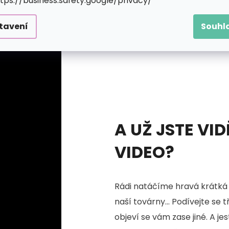
ttps://business.safety.google/privacy/
tavení
Souhl
A UŽ JSTE VID
VIDEO?
Rádi natáčíme hravá krátká 
naší továrny... Podívejte se 
objeví se vám zase jiné. A je