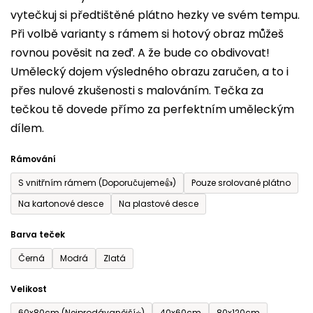
vytečkuj si předtištěné plátno hezky ve svém tempu.
0,0
Při volbě varianty s rámem si hotový obraz můžeš
z
rovnou pověsit na zeď. A že bude co obdivovat!
5
Umělecký dojem výsledného obrazu zaručen, a to i
hvězdiček.
přes nulové zkušenosti s malováním. Tečka za
tečkou tě dovede přímo za perfektním uměleckým
dílem.
Rámování
S vnitřním rámem (Doporučujeme👍)
Pouze srolované plátno
Na kartonové desce
Na plastové desce
Barva teček
Černá
Modrá
Zlatá
Velikost
60x80cm (Nejprodávanější⭐)
40x60cm
80x120cm