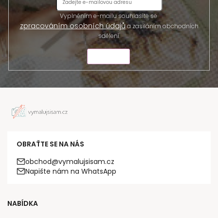
Vyplněním e-mailu souhlasíte se
zpracováním osobních údajů
a zasíláním obchodních
sdělení.
ODESLAT
OBRAŤTE SE NA NÁS
obchod@vymalujsisam.cz
Napište nám na WhatsApp
NABÍDKA