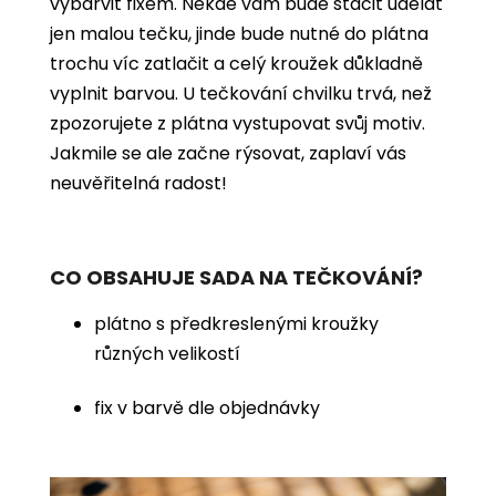
vybarvit
fixem. Někde vám bude stačit udělat
jen malou tečku, jinde bude nutné do plátna
trochu víc zatlačit a celý kroužek důkladně
vyplnit barvou. U tečkování chvilku trvá, než
zpozorujete z plátna vystupovat svůj motiv.
Jakmile se ale začne rýsovat, zaplaví vás
neuvěřitelná radost!
CO OBSAHUJE SADA NA TEČKOVÁNÍ?
plátno s předkreslenými kroužky
různých velikostí
fix v barvě dle objednávky