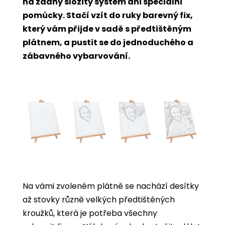
na žádný složitý systém ani speciální
pomůcky. Stačí vzít do ruky barevný fix,
který vám přijde v sadě s předtištěným
plátnem, a pustit se do jednoduchého a
zábavného vybarvování.
Na vámi zvoleném plátně se nachází desítky
až stovky různě velkých předtištěných
kroužků, která je potřeba všechny