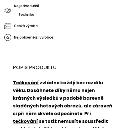
Nejjednodušší
technika
Česká výroba
Nejoblíbenější výrobce
POPIS PRODUKTU
Tečkování
zvládne každý bez rozdílu
věku. Dosáhnete díky němu nejen
krásných výsledků v podobě barevně
sladěných hotových obrazů, ale zároveň
si při něm skvěle odpočinete. Při
tečkování
se totiž nemusíte soustředit