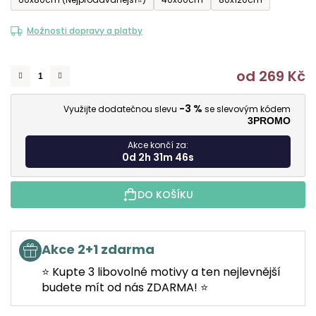
Možnosti dopravy a platby
od
269 Kč
M
-3 %
Využijte dodatečnou slevu
se slevovým kódem
3PROMO
Akce končí za:
0d 2h 31m 45s
DO KOŠÍKU
Akce 2+1 zdarma
⭐ Kupte 3 libovolné motivy a ten nejlevnější
budete mít od nás ZDARMA! ⭐