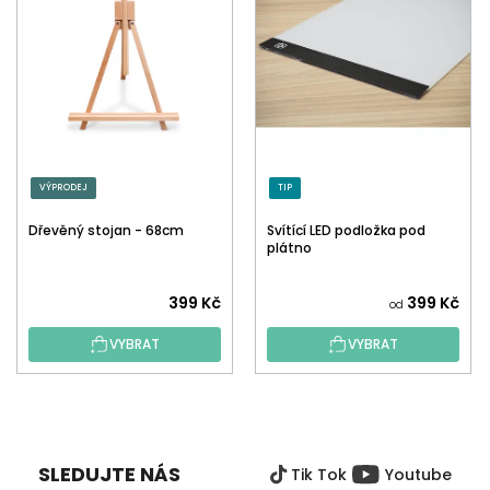
VÝPRODEJ
TIP
Dřevěný stojan - 68cm
Svítící LED podložka pod
plátno
399 Kč
399 Kč
od
VYBRAT
VYBRAT
Z
Á
P
SLEDUJTE NÁS
Tik Tok
Youtube
A