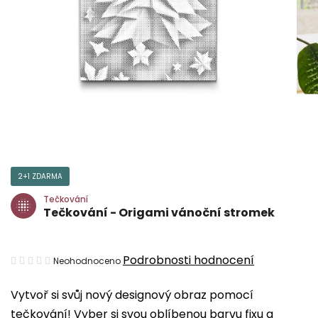
2+1 ZDARMA
Tečkování
Tečkování - Origami vánoční stromek
Průměrné
Podrobnosti hodnocení
Neohodnoceno
hodnocení
Vytvoř si svůj nový designový obraz pomocí
produktu
tečkování! Vyber si svou oblíbenou barvu fixu a
je