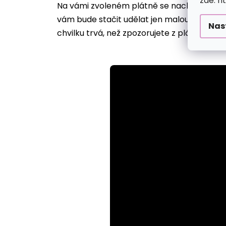
zde: h
Na vámi zvoleném plátně se nachází desítk
vám bude stačit udělat jen malou tečku, ji
Nas
chvilku trvá, než zpozorujete z plátna vyst