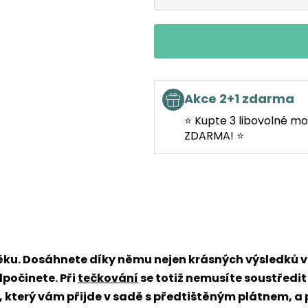
Akce 2+1 zdarma
⭐ Kupte 3 libovolné mo
ZDARMA! ⭐
věku. Dosáhnete díky němu nejen krásných výsledků
dpočinete. Při
tečkování
se totiž nemusíte soustředit
x, který vám přijde v sadě s předtištěným plátnem, a