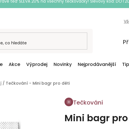
Právě teď SLEVA 20% na všechny tečkovačky! Slevový kód: DOT2
Vš
Př
ce
Akce
Výprodej
Novinky
Nejprodávanější
Ti
í
/
Tečkování - Mini bagr pro děti
Tečkování
Mini bagr pro