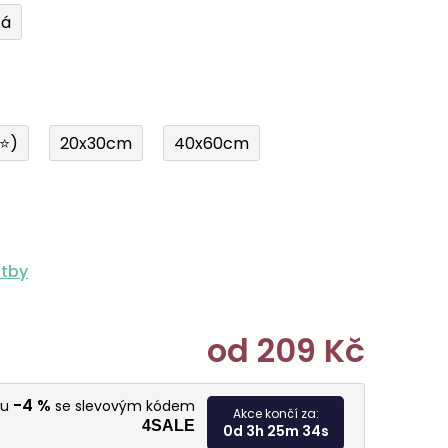
tá
í⭐)
20x30cm
40x60cm
atby
od
209 Kč
Měrná cen
-4 %
vu
se slevovým kódem
Akce končí za:
4SALE
0d 3h 25m 33s