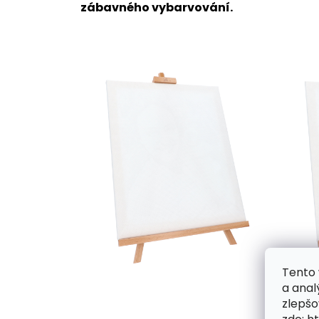
zábavného vybarvování.
Tento 
a anal
zlepšo