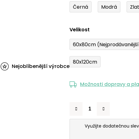
Černá
Modrá
Zla
Velikost
60x80cm (Nejprodávanějš
80x120cm
Nejoblíbenější výrobce
Možnosti dopravy a pl
Využijte dodatečnou sle