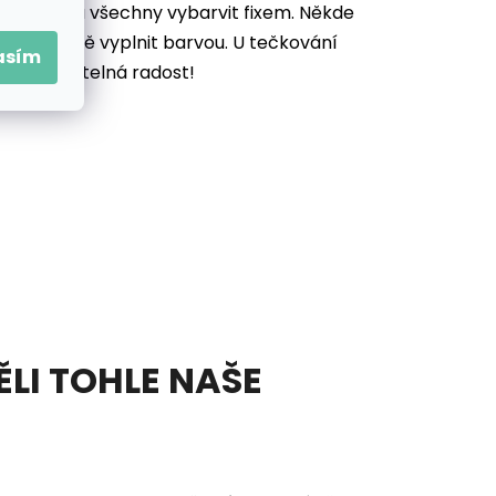
je potřeba všechny vybarvit
fixem. Někde
ek důkladně vyplnit barvou. U tečkování
asím
vás neuvěřitelná radost!
ĚLI TOHLE NAŠE