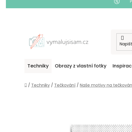
Přejít
na
obsah
Techniky
Obrazy z vlastní fotky
Inspira
Domů
/
Techniky
/
Tečkování
/
Naše motivy na tečkován