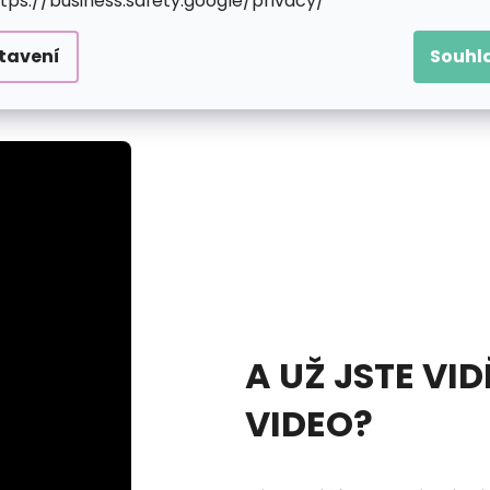
ttps://business.safety.google/privacy/
y až stovky různě velkých předtištěných kroužků, která 
nde bude nutné do plátna trochu víc zatlačit a celý krouž
tavení
Souhl
upovat svůj motiv. Jakmile se ale začne rýsovat, zaplaví 
A UŽ JSTE VID
VIDEO?