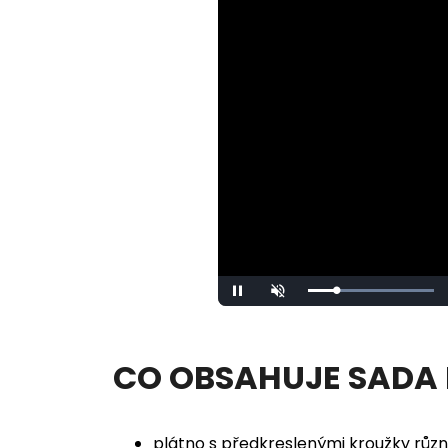
Loaded
:
Pause
Unmute
100.00%
CO OBSAHUJE SADA
plátno s předkreslenými kroužky různ