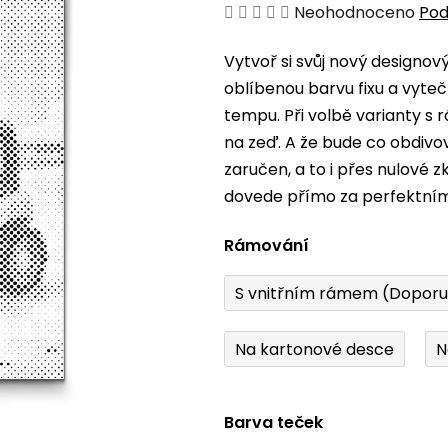
Průměrné
Neohodnoceno
Pod
hodnocení
Vytvoř si svůj nový designo
produktu
oblíbenou barvu fixu a vyteč
je
tempu. Při volbě varianty s
0,0
na zeď. A že bude co obdiv
z
zaručen, a to i přes nulové 
5
dovede přímo za perfektní
hvězdiček.
Rámování
S vnitřním rámem (Dopor
Na kartonové desce
N
Barva teček