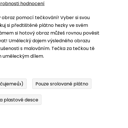
robnosti hodnocení
vý obraz pomocí tečkování! Vyber si svou
kuj si předtištěné plátno hezky ve svém
 rámem si hotový obraz můžeš rovnou pověsit
ovat! Umělecký dojem výsledného obrazu
zkušenosti s malováním. Tečka za tečkou tě
m uměleckým dílem.
učujeme👍)
Pouze srolované plátno
a plastové desce