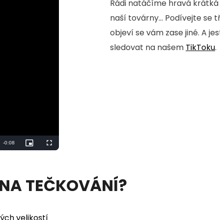
Rádi natáčíme hravá krátká 
naší továrny... Podívejte se 
objeví se vám zase jiné. A je
sledovat na našem
TikToku
.
Remaining
-
0:06
Picture-
Fullscreen
in-
Picture
Time
 NA TEČKOVÁNÍ?
ých velikostí