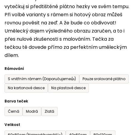
vytečkuj si předtištěné plátno hezky ve svém tempu.
0,0
Při volbě varianty s rámem si hotový obraz můžeš
z
rovnou pověsit na zeď. A že bude co obdivovat!
5
Umělecký dojem výsledného obrazu zaručen, a to i
hvězdiček.
přes nulové zkušenosti s malováním. Tečka za
tečkou tě dovede přímo za perfektním uměleckým
dílem.
Rámování
S vnitřním rámem (Doporučujeme👍)
Pouze srolované plátno
Na kartonové desce
Na plastové desce
Barva teček
Černá
Modrá
Zlatá
Velikost
60x80cm (Nejprodávanější⭐)
40x60cm
80x120cm