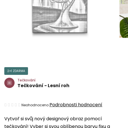
2+1 ZDARMA
Tečkování
Tečkování - Lesní roh
Průměrné
Podrobnosti hodnocení
Neohodnoceno
hodnocení
Vytvoř si svůj nový designový obraz pomocí
produktu
tečkování! Vyber si svou oblíbenou barvu fixu a
je