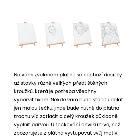
Na vámi zvoleném plátně se nachází desítky
až stovky různě velkých předtištěných
kroužků, která je potřeba všechny
vybarvit
fixem. Někde vám bude stačit udělat
jen malou tečku, jinde bude nutné do plátna
trochu víc zatlačit a celý kroužek důkladně
vyplnit barvou. U tečkování chvilku trvá, než
zpozorujete z plátna vystupovat svůj motiv.