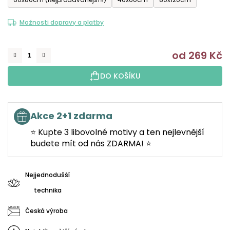
Možnosti dopravy a platby
od
269 Kč
M
DO KOŠÍKU
Akce 2+1 zdarma
⭐ Kupte 3 libovolné motivy a ten nejlevnější
budete mít od nás ZDARMA! ⭐
Nejjednodušší
technika
Česká výroba