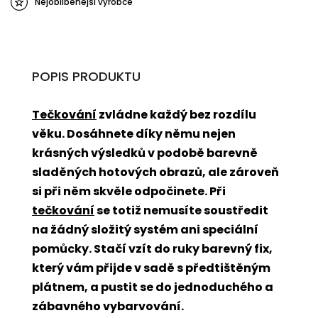
Nejoblíbenější výrobce
POPIS PRODUKTU
Tečkování
zvládne každý bez rozdílu
věku. Dosáhnete díky němu nejen
krásných výsledků v podobě barevně
sladěných hotových obrazů, ale zároveň
si při něm skvěle odpočinete. Při
tečkování
se totiž nemusíte soustředit
na žádný složitý systém ani speciální
pomůcky. Stačí vzít do ruky barevný fix,
který vám přijde v sadě s předtištěným
plátnem, a pustit se do jednoduchého a
zábavného vybarvování.