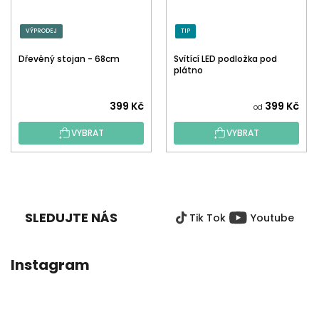
VÝPRODEJ
TIP
Dřevěný stojan - 68cm
Svítící LED podložka pod
plátno
399 Kč
399 Kč
od
VYBRAT
VYBRAT
Z
Á
P
SLEDUJTE NÁS
Tik Tok
Youtube
A
T
Í
Instagram