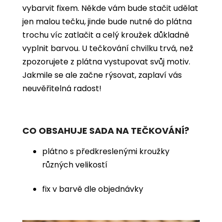
vybarvit
fixem. Někde vám bude stačit udělat
jen malou tečku, jinde bude nutné do plátna
trochu víc zatlačit a celý kroužek důkladně
vyplnit barvou. U tečkování chvilku trvá, než
zpozorujete z plátna vystupovat svůj motiv.
Jakmile se ale začne rýsovat, zaplaví vás
neuvěřitelná radost!
CO OBSAHUJE SADA NA TEČKOVÁNÍ?
plátno s předkreslenými kroužky
různých velikostí
fix v barvě dle objednávky