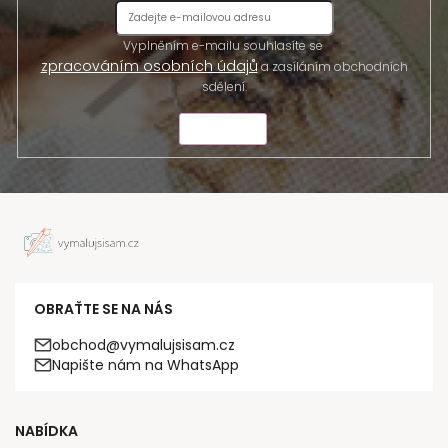
Vyplněním e-mailu souhlasíte se
zpracováním osobních údajů
a zasíláním obchodních
sdělení.
ODESLAT
OBRAŤTE SE NA NÁS
obchod@vymalujsisam.cz
Napište nám na WhatsApp
NABÍDKA