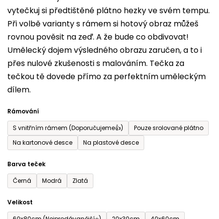
vytečkuj si předtištěné plátno hezky ve svém tempu.
0,0
Při volbě varianty s rámem si hotový obraz můžeš
z
rovnou pověsit na zeď. A že bude co obdivovat!
5
Umělecký dojem výsledného obrazu zaručen, a to i
hvězdiček.
přes nulové zkušenosti s malováním. Tečka za
tečkou tě dovede přímo za perfektním uměleckým
dílem.
Rámování
S vnitřním rámem (Doporučujeme👍)
Pouze srolované plátno
Na kartonové desce
Na plastové desce
Barva teček
Černá
Modrá
Zlatá
Velikost
60x80cm (Nejprodávanější⭐)
20x30cm
40x60cm