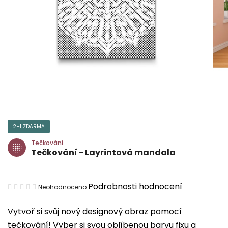
2+1 ZDARMA
Tečkování
Tečkování - Layrintová mandala
Průměrné
Podrobnosti hodnocení
Neohodnoceno
hodnocení
Vytvoř si svůj nový designový obraz pomocí
produktu
tečkování! Vyber si svou oblíbenou barvu fixu a
je