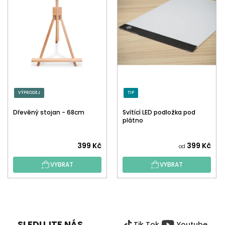
VÝPRODEJ
TIP
Dřevěný stojan - 68cm
Svítící LED podložka pod
plátno
399 Kč
399 Kč
od
VYBRAT
VYBRAT
Z
Á
P
SLEDUJTE NÁS
Tik Tok
Youtube