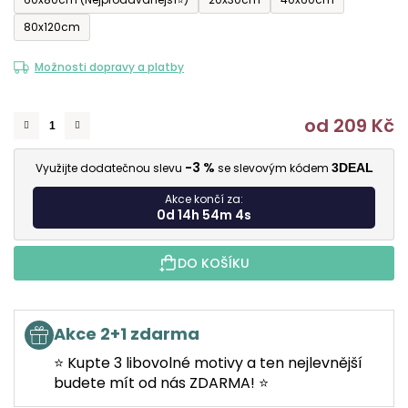
80x120cm
Možnosti dopravy a platby
od
209 Kč
M
-3 %
Využijte dodatečnou slevu
se slevovým kódem
3DEAL
Akce končí za:
0d 14h 54m 4s
DO KOŠÍKU
Akce 2+1 zdarma
⭐ Kupte 3 libovolné motivy a ten nejlevnější
budete mít od nás ZDARMA! ⭐