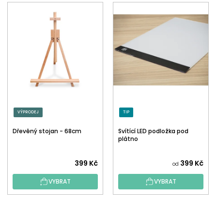
VÝPRODEJ
TIP
Dřevěný stojan - 68cm
Svítící LED podložka pod
plátno
399 Kč
399 Kč
od
VYBRAT
VYBRAT
Z