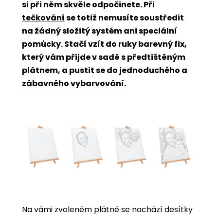
si při něm skvěle odpočinete. Při
tečkování
se totiž nemusíte soustředit
na žádný složitý systém ani speciální
pomůcky. Stačí vzít do ruky barevný fix,
který vám přijde v sadě s předtištěným
plátnem, a pustit se do jednoduchého a
zábavného vybarvování.
Na vámi zvoleném plátně se nachází desítky