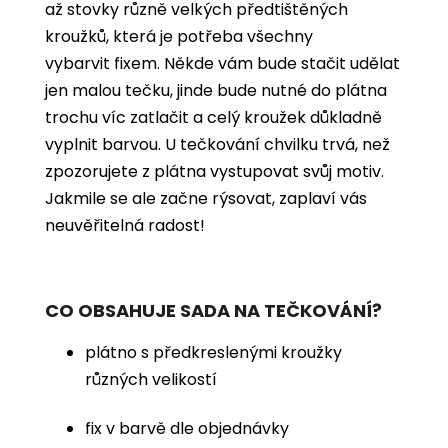
až stovky různě velkých předtištěných
kroužků, která je potřeba všechny
vybarvit
fixem. Někde vám bude stačit udělat
jen malou tečku, jinde bude nutné do plátna
trochu víc zatlačit a celý kroužek důkladně
vyplnit barvou. U tečkování chvilku trvá, než
zpozorujete z plátna vystupovat svůj motiv.
Jakmile se ale začne rýsovat, zaplaví vás
neuvěřitelná radost!
CO OBSAHUJE SADA NA TEČKOVÁNÍ?
plátno s předkreslenými kroužky
různých velikostí
fix v barvě dle objednávky