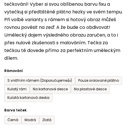
tečkování! Vyber si svou oblíbenou barvu fixu a
je
vytečkuj si předtištěné plátno hezky ve svém tempu.
0,0
Při volbě varianty s rámem si hotový obraz můžeš
z
rovnou pověsit na zeď. A že bude co obdivovat!
5
Umělecký dojem výsledného obrazu zaručen, a to i
hvězdiček.
přes nulové zkušenosti s malováním. Tečka za
tečkou tě dovede přímo za perfektním uměleckým
dílem.
Rámování
S vnitřním rámem (Doporučujeme👍)
Pouze srolované plátno
Kulatý rám
Na kartonové desce
Na plastové desce
Kulatá kartonová deska
Barva teček
Černá
Modrá
Zlatá