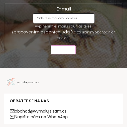
E-mail
Vyplněním e-mailu souhlasíte se
zpracováním osobních údajů
a zasíláním obchodních
sdělení.
ODESLAT
OBRAŤTE SE NA NÁS
obchod@vymalujsisam.cz
Napište nám na WhatsApp