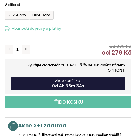
Velikost
50x50cm
80x80cm
Možnosti dopravy a platby
od 279 Kč
od
279 Kč
M
-5 %
Využijte dodatečnou slevu
se slevovým kódem
5PRCNT
Akce končí za:
0d 4h 58m 34s
DO KOŠÍKU
Akce 2+1 zdarma
⭐ Kupte 3 libovolné motivy a ten nejlevnější