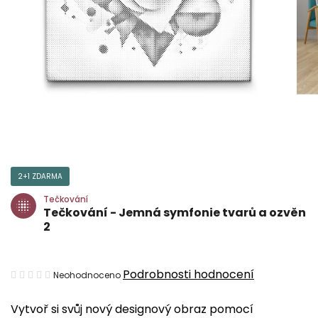
2+1 ZDARMA
Tečkování
Tečkování - Jemná symfonie tvarů a ozvěn
2
Průměrné
Podrobnosti hodnocení
Neohodnoceno
hodnocení
Vytvoř si svůj nový designový obraz pomocí
produktu