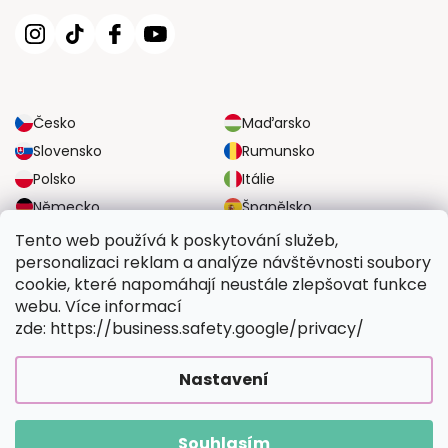
Česko
Maďarsko
Slovensko
Rumunsko
Polsko
Itálie
Německo
Španělsko
Velká Británie
Rakousko
Tento web používá k poskytování služeb,
personalizaci reklam a analýze návštěvnosti soubory
cookie, které napomáhají neustále zlepšovat funkce
SPOLEHLIVÉ MOŽNOSTI DOPRAVY
webu. Více informací
zde: https://business.safety.google/privacy/
BEZPEČNÉ MOŽNOSTI PLATBY
Nastavení
Souhlasím
Copyright 2026
Vymalujsisam.cz
. Všechna práva vyhrazena.