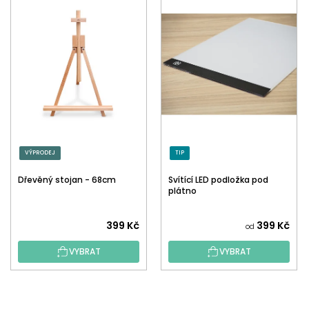
VÝPRODEJ
TIP
Dřevěný stojan - 68cm
Svítící LED podložka pod
plátno
399 Kč
399 Kč
od
VYBRAT
VYBRAT
Z
Á