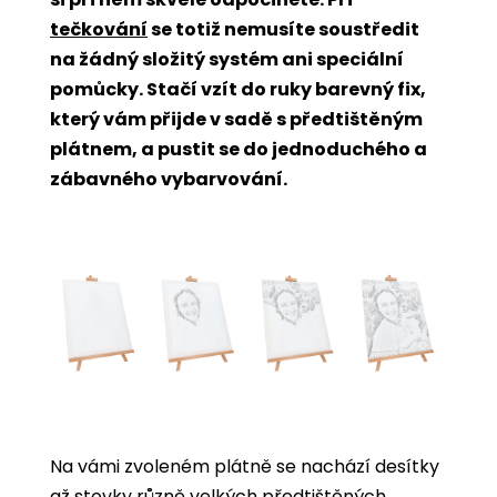
tečkování
se totiž nemusíte soustředit
na žádný složitý systém ani speciální
pomůcky. Stačí vzít do ruky barevný fix,
který vám přijde v sadě s předtištěným
plátnem, a pustit se do jednoduchého a
zábavného vybarvování.
Na vámi zvoleném plátně se nachází desítky
až stovky různě velkých předtištěných