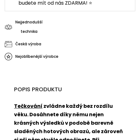
budete mít od nás ZDARMA! ⭐
Nejjednodušší
technika
Česká výroba
Nejoblíbenější výrobce
POPIS PRODUKTU
Tečkování
zvládne každý bez rozdílu
věku. Dosáhnete díky němu nejen
krásných výsledků v podobě barevně
sladěných hotových obrazů, ale zároveň
si při něm skvěle odpočinete. Při