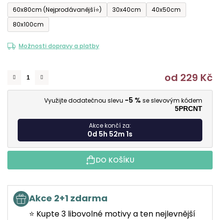
60x80cm (Nejprodávanější⭐)
30x40cm
40x50cm
80x100cm
Možnosti dopravy a platby
od
229 Kč
M
-5 %
Využijte dodatečnou slevu
se slevovým kódem
5PRCNT
Akce končí za:
0d 5h 52m 1s
DO KOŠÍKU
Akce 2+1 zdarma
⭐ Kupte 3 libovolné motivy a ten nejlevnější