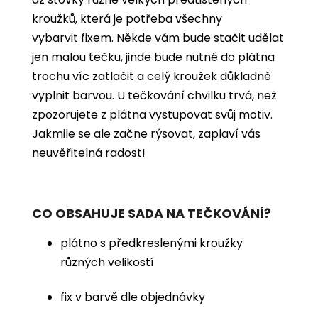
kroužků, která je potřeba všechny
vybarvit
fixem. Někde vám bude stačit udělat
jen malou tečku, jinde bude nutné do plátna
trochu víc zatlačit a celý kroužek důkladně
vyplnit barvou. U tečkování chvilku trvá, než
zpozorujete z plátna vystupovat svůj motiv.
Jakmile se ale začne rýsovat, zaplaví vás
neuvěřitelná radost!
CO OBSAHUJE SADA NA TEČKOVÁNÍ?
plátno s předkreslenými kroužky
různých velikostí
fix v barvě dle objednávky