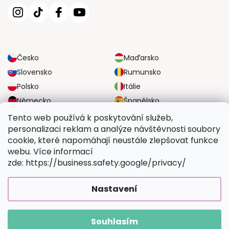
Česko
Maďarsko
Slovensko
Rumunsko
Polsko
Itálie
Německo
Španělsko
Velká Británie
Rakousko
Tento web používá k poskytování služeb,
personalizaci reklam a analýze návštěvnosti soubory
cookie, které napomáhají neustále zlepšovat funkce
SPOLEHLIVÉ MOŽNOSTI DOPRAVY
webu. Více informací
zde: https://business.safety.google/privacy/
BEZPEČNÉ MOŽNOSTI PLATBY
Nastavení
Souhlasím
Copyright 2026
Vymalujsisam.cz
. Všechna práva vyhrazena.