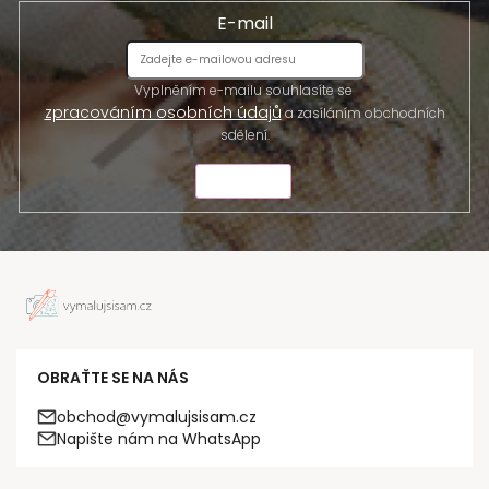
E-mail
Vyplněním e-mailu souhlasíte se
zpracováním osobních údajů
a zasíláním obchodních
sdělení.
ODESLAT
OBRAŤTE SE NA NÁS
obchod@vymalujsisam.cz
Napište nám na WhatsApp