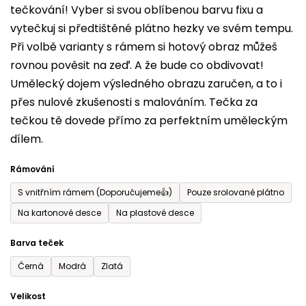
tečkování! Vyber si svou oblíbenou barvu fixu a
je
vytečkuj si předtištěné plátno hezky ve svém tempu.
0,0
Při volbě varianty s rámem si hotový obraz můžeš
z
rovnou pověsit na zeď. A že bude co obdivovat!
5
Umělecký dojem výsledného obrazu zaručen, a to i
hvězdiček.
přes nulové zkušenosti s malováním. Tečka za
tečkou tě dovede přímo za perfektním uměleckým
dílem.
Rámování
S vnitřním rámem (Doporučujeme👍)
Pouze srolované plátno
Na kartonové desce
Na plastové desce
Barva teček
Černá
Modrá
Zlatá
Velikost