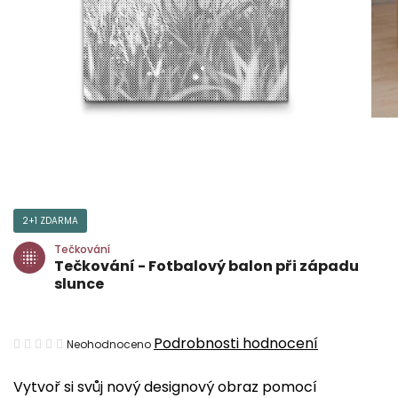
2+1 ZDARMA
Tečkování
Tečkování - Fotbalový balon při západu
slunce
Průměrné
Podrobnosti hodnocení
Neohodnoceno
hodnocení
Vytvoř si svůj nový designový obraz pomocí
produktu