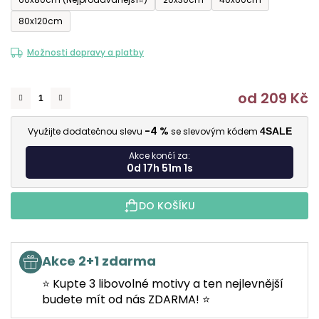
80x120cm
Možnosti dopravy a platby
od
209 Kč
M
-4 %
Využijte dodatečnou slevu
se slevovým kódem
4SALE
Akce končí za:
0d 17h 51m 0s
DO KOŠÍKU
Akce 2+1 zdarma
⭐ Kupte 3 libovolné motivy a ten nejlevnější
budete mít od nás ZDARMA! ⭐