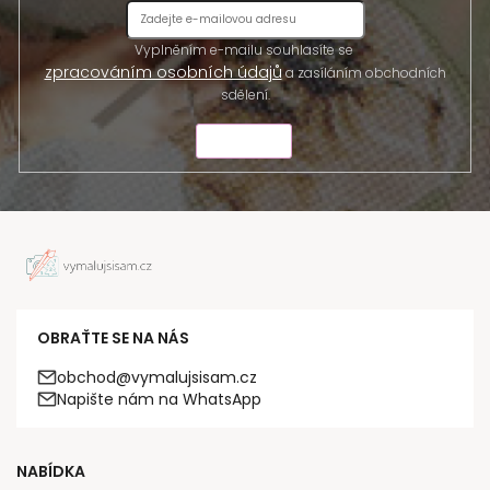
Vyplněním e-mailu souhlasíte se
zpracováním osobních údajů
a zasíláním obchodních
sdělení.
ODESLAT
OBRAŤTE SE NA NÁS
obchod@vymalujsisam.cz
Napište nám na WhatsApp
NABÍDKA