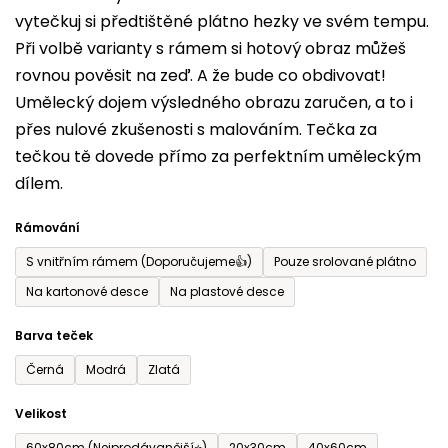
vytečkuj si předtištěné plátno hezky ve svém tempu.
0,0
Při volbě varianty s rámem si hotový obraz můžeš
z
rovnou pověsit na zeď. A že bude co obdivovat!
5
Umělecký dojem výsledného obrazu zaručen, a to i
hvězdiček.
přes nulové zkušenosti s malováním. Tečka za
tečkou tě dovede přímo za perfektním uměleckým
dílem.
Rámování
S vnitřním rámem (Doporučujeme👍)
Pouze srolované plátno
Na kartonové desce
Na plastové desce
Barva teček
Černá
Modrá
Zlatá
Velikost
60x80cm (Nejprodávanější⭐)
20x30cm
40x60cm