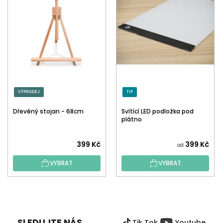
VÝPRODEJ
TIP
Dřevěný stojan - 68cm
Svítící LED podložka pod
plátno
399 Kč
399 Kč
od
VYBRAT
VYBRAT
Z
Á
P
SLEDUJTE NÁS
Tik Tok
Youtube