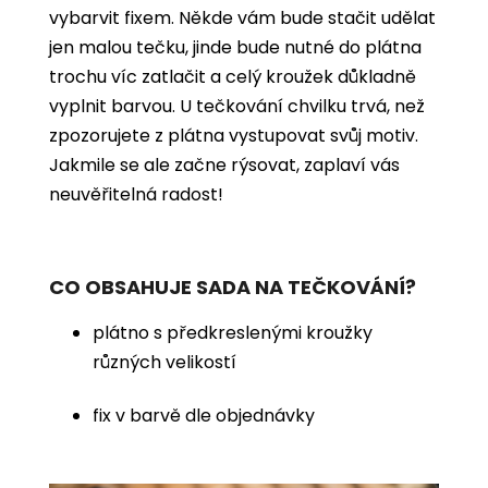
vybarvit
fixem. Někde vám bude stačit udělat
jen malou tečku, jinde bude nutné do plátna
trochu víc zatlačit a celý kroužek důkladně
vyplnit barvou. U tečkování chvilku trvá, než
zpozorujete z plátna vystupovat svůj motiv.
Jakmile se ale začne rýsovat, zaplaví vás
neuvěřitelná radost!
CO OBSAHUJE SADA NA TEČKOVÁNÍ?
plátno s předkreslenými kroužky
různých velikostí
fix v barvě dle objednávky