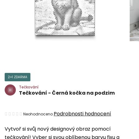
2+1 ZDARMA
Tečkování
Tečkování - Černá kočka na podzim
Průměrné
Podrobnosti hodnocení
Neohodnoceno
hodnocení
Vytvoř si svůj nový designový obraz pomocí
produktu
tečkování! Vyber si svou oblíbenou barvu fixu a
je