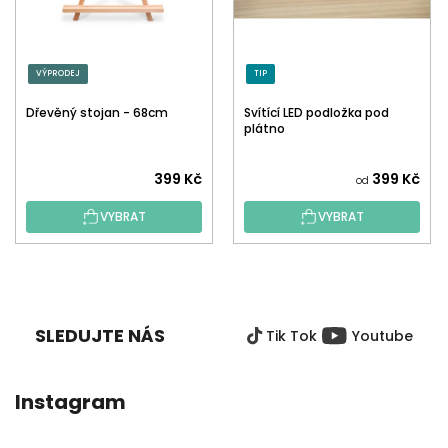
VÝPRODEJ
TIP
Dřevěný stojan - 68cm
Svítící LED podložka pod
plátno
399 Kč
399 Kč
od
VYBRAT
VYBRAT
Z
Á
P
SLEDUJTE NÁS
Tik Tok
Youtube
A
T
Í
Instagram