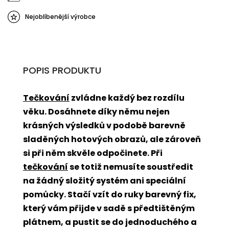
Nejoblíbenější výrobce
POPIS PRODUKTU
Tečkování
zvládne každý bez rozdílu
věku. Dosáhnete díky němu nejen
krásných výsledků v podobě barevně
sladěných hotových obrazů, ale zároveň
si při něm skvěle odpočinete. Při
tečkování
se totiž nemusíte soustředit
na žádný složitý systém ani speciální
pomůcky. Stačí vzít do ruky barevný fix,
který vám přijde v sadě s předtištěným
plátnem, a pustit se do jednoduchého a