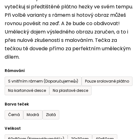
vytečkuj si předtištěné plátno hezky ve svém tempu.
0,0
Při volbě varianty s rámem si hotový obraz můžeš
z
rovnou pověsit na zeď. A že bude co obdivovat!
5
Umělecký dojem výsledného obrazu zaručen, a to i
hvězdiček.
přes nulové zkušenosti s malováním. Tečka za
tečkou tě dovede přímo za perfektním uměleckým
dílem.
Rámování
S vnitřním rámem (Doporučujeme👍)
Pouze srolované plátno
Na kartonové desce
Na plastové desce
Barva teček
Černá
Modrá
Zlatá
Velikost
60x80cm (Nejprodávanější⭐)
20x30cm
40x60cm