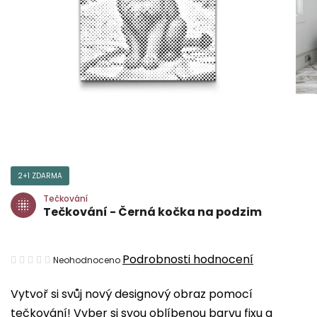
2+1 ZDARMA
Tečkování
Tečkování - Černá kočka na podzim
Průměrné
Podrobnosti hodnocení
Neohodnoceno
hodnocení
Vytvoř si svůj nový designový obraz pomocí
produktu
tečkování! Vyber si svou oblíbenou barvu fixu a
je