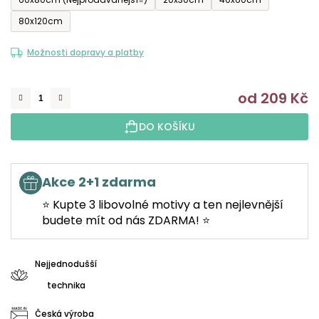
80x120cm
Možnosti dopravy a platby
od
209 Kč
M
DO KOŠÍKU
Akce 2+1 zdarma
⭐ Kupte 3 libovolné motivy a ten nejlevnější
budete mít od nás ZDARMA! ⭐
Nejjednodušší
technika
Česká výroba