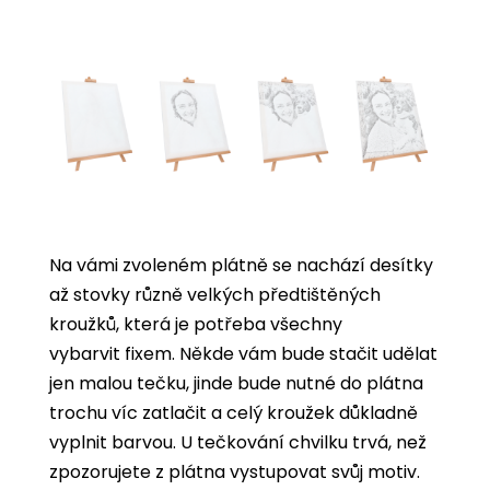
Na vámi zvoleném plátně se nachází desítky
až stovky různě velkých předtištěných
kroužků, která je potřeba všechny
vybarvit
fixem. Někde vám bude stačit udělat
jen malou tečku, jinde bude nutné do plátna
trochu víc zatlačit a celý kroužek důkladně
vyplnit barvou. U tečkování chvilku trvá, než
zpozorujete z plátna vystupovat svůj motiv.