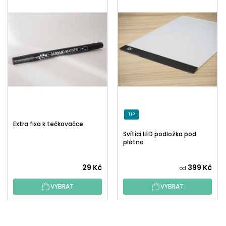
TIP
Extra fixa k tečkovačce
Svítící LED podložka pod
plátno
29 Kč
399 Kč
od
VYBRAT
VYBRAT
Z
Á