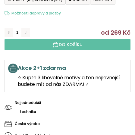
Možnosti dopravy a platby
od
269 Kč
M
DO KOŠÍKU
Akce 2+1 zdarma
⭐ Kupte 3 libovolné motivy a ten nejlevnější
budete mít od nás ZDARMA! ⭐
Nejjednodušší
technika
Česká výroba