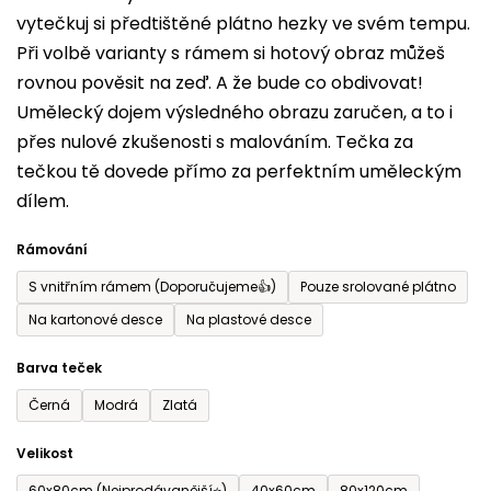
vytečkuj si předtištěné plátno hezky ve svém tempu.
0,0
Při volbě varianty s rámem si hotový obraz můžeš
z
rovnou pověsit na zeď. A že bude co obdivovat!
5
Umělecký dojem výsledného obrazu zaručen, a to i
hvězdiček.
přes nulové zkušenosti s malováním. Tečka za
tečkou tě dovede přímo za perfektním uměleckým
dílem.
Rámování
S vnitřním rámem (Doporučujeme👍)
Pouze srolované plátno
Na kartonové desce
Na plastové desce
Barva teček
Černá
Modrá
Zlatá
Velikost
60x80cm (Nejprodávanější⭐)
40x60cm
80x120cm