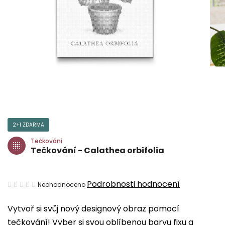
2+1 ZDARMA
Tečkování
Tečkování - Calathea orbifolia
Průměrné
Podrobnosti hodnocení
Neohodnoceno
hodnocení
Vytvoř si svůj nový designový obraz pomocí
produktu
tečkování! Vyber si svou oblíbenou barvu fixu a
je