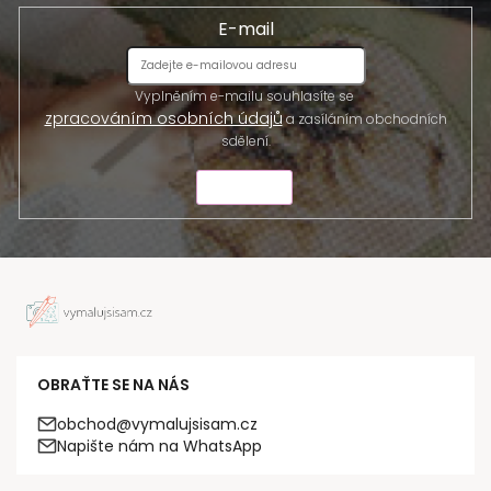
E-mail
Vyplněním e-mailu souhlasíte se
zpracováním osobních údajů
a zasíláním obchodních
sdělení.
ODESLAT
OBRAŤTE SE NA NÁS
obchod@vymalujsisam.cz
Napište nám na WhatsApp