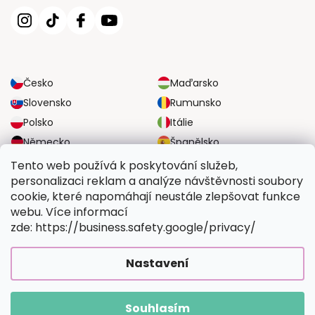
Česko
Maďarsko
Slovensko
Rumunsko
Polsko
Itálie
Německo
Španělsko
Velká Británie
Rakousko
Tento web používá k poskytování služeb,
personalizaci reklam a analýze návštěvnosti soubory
cookie, které napomáhají neustále zlepšovat funkce
SPOLEHLIVÉ MOŽNOSTI DOPRAVY
webu. Více informací
zde: https://business.safety.google/privacy/
BEZPEČNÉ MOŽNOSTI PLATBY
Nastavení
Souhlasím
Copyright 2026
Vymalujsisam.cz
. Všechna práva vyhrazena.