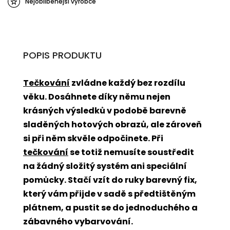
Nejoblíbenější výrobce
POPIS PRODUKTU
Tečkování
zvládne každý bez rozdílu
věku. Dosáhnete díky němu nejen
krásných výsledků v podobě barevně
sladěných hotových obrazů, ale zároveň
si při něm skvěle odpočinete. Při
tečkování
se totiž nemusíte soustředit
na žádný složitý systém ani speciální
pomůcky. Stačí vzít do ruky barevný fix,
který vám přijde v sadě s předtištěným
plátnem, a pustit se do jednoduchého a
zábavného vybarvování.