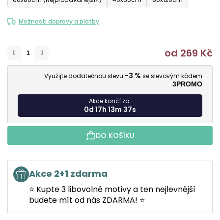
Možnosti dopravy a platby
od
269 Kč
M
-3 %
Využijte dodatečnou slevu
se slevovým kódem
3PROMO
Akce končí za:
0d 17h 13m 37s
DO KOŠÍKU
Akce 2+1 zdarma
⭐ Kupte 3 libovolné motivy a ten nejlevnější
budete mít od nás ZDARMA! ⭐