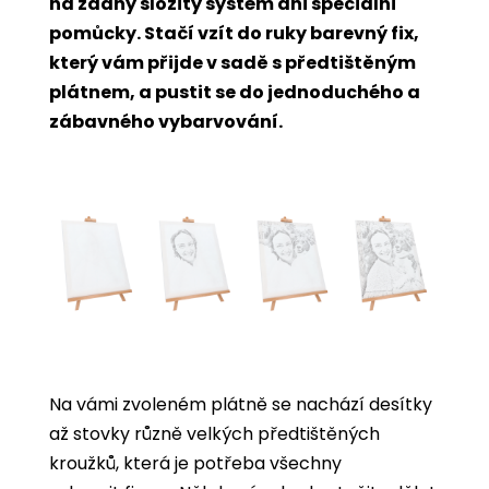
na žádný složitý systém ani speciální
pomůcky. Stačí vzít do ruky barevný fix,
který vám přijde v sadě s předtištěným
plátnem, a pustit se do jednoduchého a
zábavného vybarvování.
Na vámi zvoleném plátně se nachází desítky
až stovky různě velkých předtištěných
kroužků, která je potřeba všechny