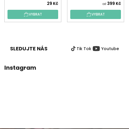
29 Kč
399 Kč
od
VYBRAT
VYBRAT
Z
Á
P
SLEDUJTE NÁS
Tik Tok
Youtube
A
T
Í
Instagram