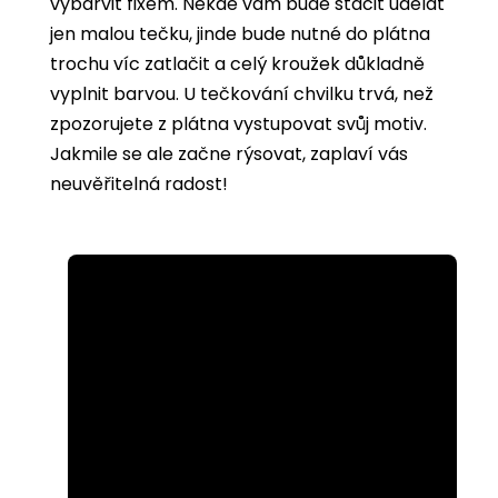
vybarvit
fixem. Někde vám bude stačit udělat
jen malou tečku, jinde bude nutné do plátna
trochu víc zatlačit a celý kroužek důkladně
vyplnit barvou. U tečkování chvilku trvá, než
zpozorujete z plátna vystupovat svůj motiv.
Jakmile se ale začne rýsovat, zaplaví vás
neuvěřitelná radost!