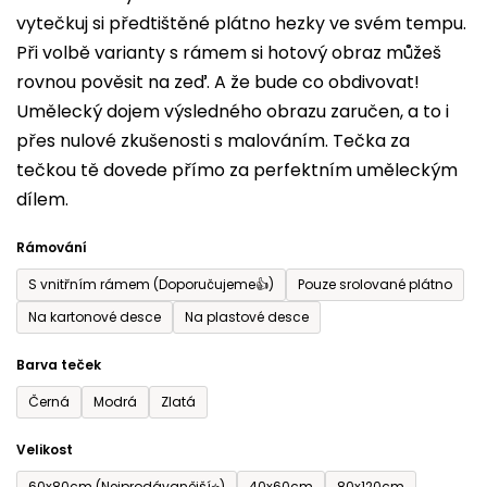
vytečkuj si předtištěné plátno hezky ve svém tempu.
0,0
Při volbě varianty s rámem si hotový obraz můžeš
z
rovnou pověsit na zeď. A že bude co obdivovat!
5
Umělecký dojem výsledného obrazu zaručen, a to i
hvězdiček.
přes nulové zkušenosti s malováním. Tečka za
tečkou tě dovede přímo za perfektním uměleckým
dílem.
Rámování
S vnitřním rámem (Doporučujeme👍)
Pouze srolované plátno
Na kartonové desce
Na plastové desce
Barva teček
Černá
Modrá
Zlatá
Velikost
60x80cm (Nejprodávanější⭐)
40x60cm
80x120cm