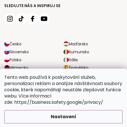
SLEDUJTE NÁS A INSPIRUJ SE
Česko
Maďarsko
Slovensko
Rumunsko
Polsko
Itálie
Německo
Španělsko
Velká Británie
Rakousko
Tento web používá k poskytování služeb,
personalizaci reklam a analýze návštěvnosti soubory
cookie, které napomáhají neustále zlepšovat funkce
SPOLEHLIVÉ MOŽNOSTI DOPRAVY
webu. Více informací
zde: https://business.safety.google/privacy/
BEZPEČNÉ MOŽNOSTI PLATBY
Nastavení