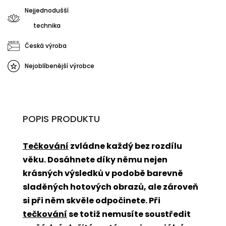
Nejjednodušší
technika
Česká výroba
Nejoblíbenější výrobce
POPIS PRODUKTU
Tečkování
zvládne každý bez rozdílu
věku. Dosáhnete díky němu nejen
krásných výsledků v podobě barevně
sladěných hotových obrazů, ale zároveň
si při něm skvěle odpočinete. Při
tečkování
se totiž nemusíte soustředit