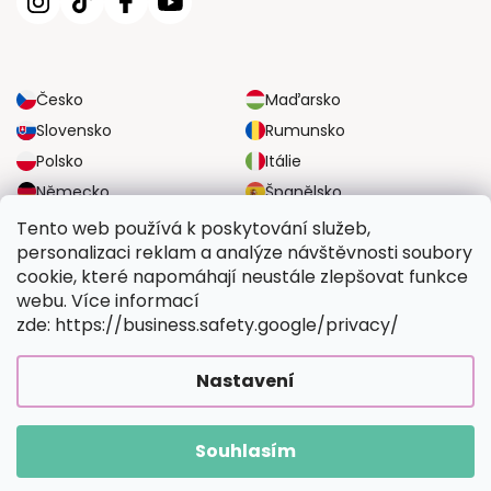
Česko
Maďarsko
Slovensko
Rumunsko
Polsko
Itálie
Německo
Španělsko
Velká Británie
Rakousko
Tento web používá k poskytování služeb,
personalizaci reklam a analýze návštěvnosti soubory
cookie, které napomáhají neustále zlepšovat funkce
SPOLEHLIVÉ MOŽNOSTI DOPRAVY
webu. Více informací
zde: https://business.safety.google/privacy/
BEZPEČNÉ MOŽNOSTI PLATBY
Nastavení
Souhlasím
Copyright 2026
Vymalujsisam.cz
. Všechna práva vyhrazena.
Vytvořil Shoptet Premium
|
Upravilo
FV STUDIO