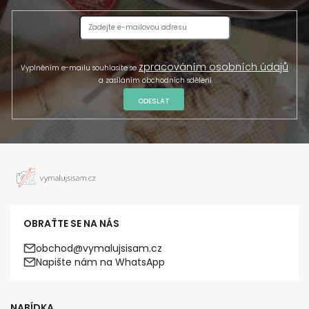
zpracováním osobních údajů
Vyplněním e-mailu souhlasíte se
a zasíláním obchodních sdělení.
ODESLAT
OBRAŤTE SE NA NÁS
obchod@vymalujsisam.cz
Napište nám na WhatsApp
NABÍDKA