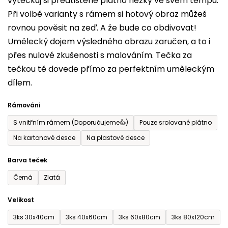
vytečkuj si předtištěné plátno hezky ve svém tempu.
0,0
Při volbě varianty s rámem si hotový obraz můžeš
z
rovnou pověsit na zeď. A že bude co obdivovat!
5
Umělecký dojem výsledného obrazu zaručen, a to i
hvězdiček.
přes nulové zkušenosti s malováním. Tečka za
tečkou tě dovede přímo za perfektním uměleckým
dílem.
Rámování
S vnitřním rámem (Doporučujeme👍)
Pouze srolované plátno
Na kartonové desce
Na plastové desce
Barva teček
Černá
Zlatá
Velikost
3ks 30x40cm
3ks 40x60cm
3ks 60x80cm
3ks 80x120cm