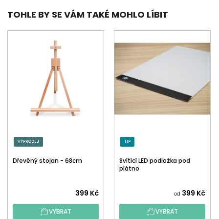
TOHLE BY SE VÁM TAKÉ MOHLO LÍBIT
VÝPRODEJ
TIP
Dřevěný stojan - 68cm
Svítící LED podložka pod
plátno
399 Kč
399 Kč
od
VYBRAT
VYBRAT