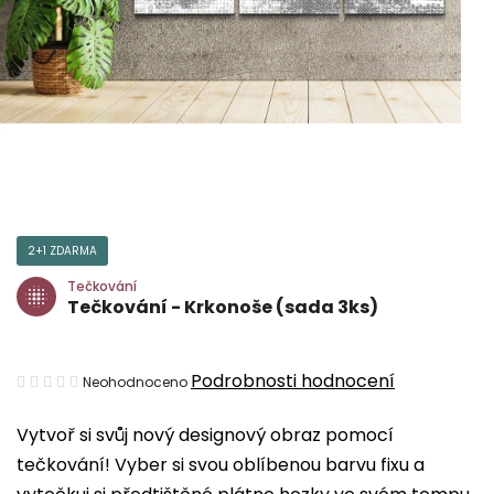
2+1 ZDARMA
Tečkování
Tečkování - Krkonoše (sada 3ks)
Průměrné
Podrobnosti hodnocení
Neohodnoceno
hodnocení
Vytvoř si svůj nový designový obraz pomocí
produktu
tečkování! Vyber si svou oblíbenou barvu fixu a
je