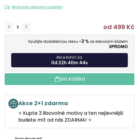
Možnosti dopravy a platby
od
499 Kč
M
-3 %
Využijte dodatečnou slevu
se slevovým kódem
3PROMO
Akce končí za:
0d 22h 40m 43s
DO KOŠÍKU
Akce 2+1 zdarma
⭐ Kupte 3 libovolné motivy a ten nejlevnější
budete mít od nás ZDARMA! ⭐
Nejjednodušší