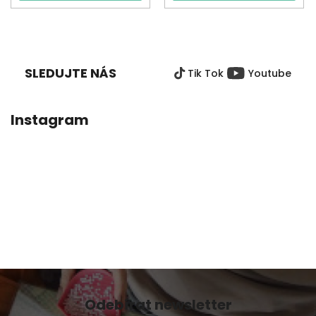
Z
Á
P
SLEDUJTE NÁS
Tik Tok
Youtube
A
T
Í
Instagram
Odebírat newsletter