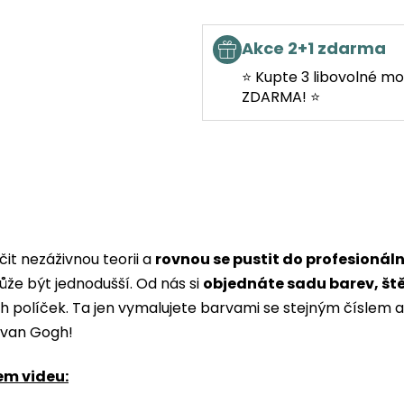
Akce 2+1 zdarma
⭐ Kupte 3 libovolné mo
ZDARMA! ⭐
it nezáživnou teorii a
rovnou se pustit do profesionál
ůže být jednodušší. Od nás si
objednáte sadu barev, št
ých políček. Ta jen vymalujete barvami se stejným čísle
i van Gogh!
em videu: