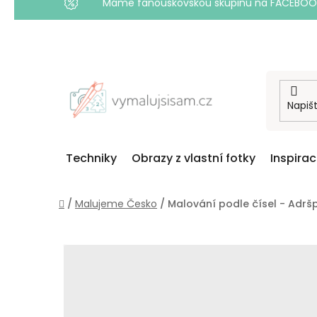
Máme fanouškovskou skupinu na FACEBOOKU! 
Přejít
na
obsah
Techniky
Obrazy z vlastní fotky
Inspira
Domů
/
Malujeme Česko
/
Malování podle čísel - Adrš