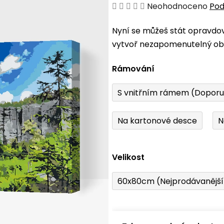
Průměrné
Neohodnoceno
Pod
hodnocení
Nyní se můžeš stát opravdo
produktu
vytvoř nezapomenutelný obr
je
0,0
Rámování
z
5
S vnitřním rámem (Dopor
hvězdiček.
Na kartonové desce
N
Velikost
60x80cm (Nejprodávanějš