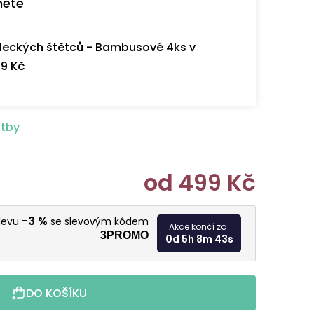
nete
eckých štětců - Bambusové 4ks v
9 Kč
atby
od
499 Kč
Měrná cen
-3 %
slevu
se slevovým kódem
Akce končí za:
3PROMO
0d 5h 8m 42s
DO KOŠÍKU