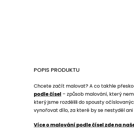
POPIS PRODUKTU
Chcete začít malovat? A co takhle přeskoč
podle čísel
­­– způsob malování, který nem
který jsme rozdělili do spousty očíslovan
vynořovat dílo, za které by se nestyděl an
Více o malování podle čísel zde na naš