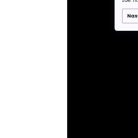
zde: h
Nas