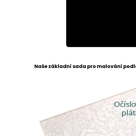
Loaded
:
Unmute
64.45%
Naše základní sada pro malování podle