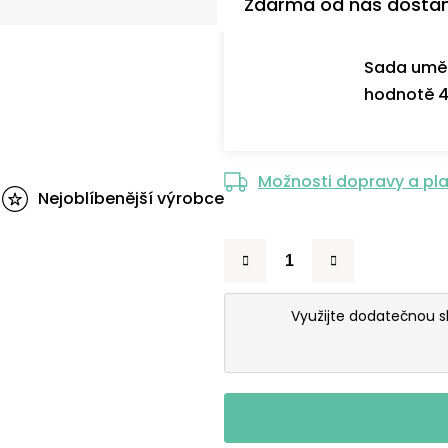
Zdarma od nás dosta
Sada uměl
hodnotě 4
Možnosti dopravy a pl
Nejoblíbenější výrobce
Využijte dodatečnou 