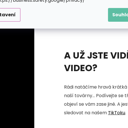
ttps://business.safety.google/privacy/
tavení
Souhl
A UŽ JSTE VID
VIDEO?
Rádi natáčíme hravá krátká 
naší továrny... Podívejte se 
objeví se vám zase jiné. A je
sledovat na našem
TikToku
.