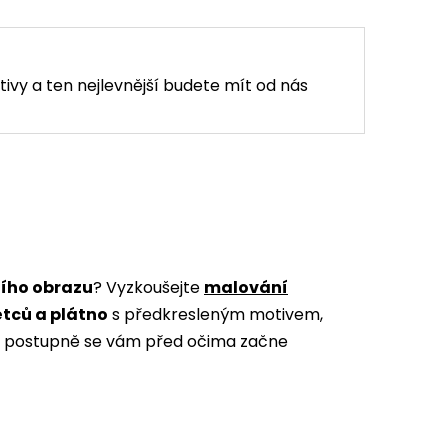
tivy a ten nejlevnější budete mít od nás
ního obrazu
? Vyzkoušejte
malování
ětců a plátno
s předkresleným motivem,
m a postupně se vám před očima začne