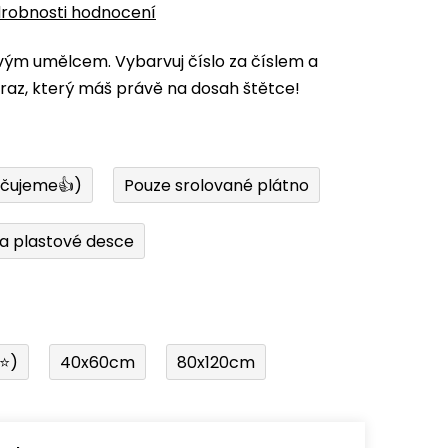
robnosti hodnocení
vým umělcem. Vybarvuj číslo za číslem a
az, který máš právě na dosah štětce!
učujeme👍)
Pouze srolované plátno
a plastové desce
í⭐)
40x60cm
80x120cm