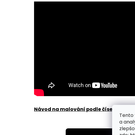
Návod na malování podle čísel zde
.
Tento 
a anal
zlepšo