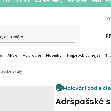
Podívejte se na exkluzivní záběry z továrny nebo posbírejte o
Vš
Př
ce
Akce
Výprodej
Novinky
Nejprodávanější
Ti
pašské skály
Malování podle čís
Adršpašské s