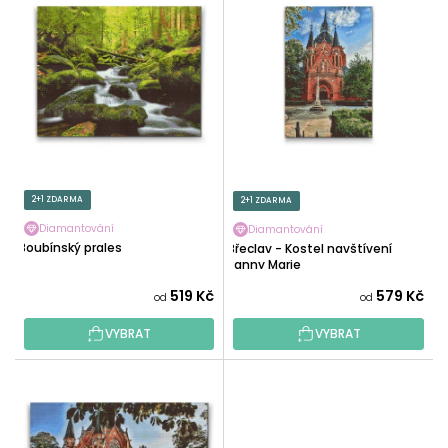
Ý
Í
P
P
I
R
S
O
P
D
R
U
O
K
D
T
U
2+1 ZDARMA
2+1 ZDARMA
Ů
K
Diamantování
Diamantování
T
Boubínský prales
Břeclav - Kostel navštívení
Ů
Panny Marie
519 Kč
579 Kč
od
od
VYBRAT
VYBRAT