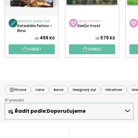
Malování podle čísel
Diamantování
Katedrála Petrov -
Karlův most
Brno
499 Kč
579 Kč
od
od
VYBRAT
VYBRAT
Filtrace
Cena
Barva
Designový styl
Náročnost
Ori
87 produktů
Ř
Řadit podle:
Doporučujeme
A
Z
E
V
N