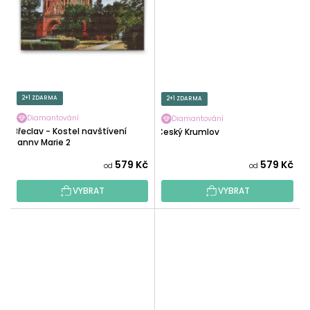
2+1 ZDARMA
2+1 ZDARMA
Diamantování
Diamantování
Břeclav - Kostel navštívení
Český Krumlov
Panny Marie 2
579 Kč
579 Kč
od
od
VYBRAT
VYBRAT