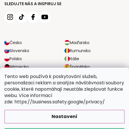
SLEDUJTE NÁS A INSPIRUJ SE
Česko
Maďarsko
Slovensko
Rumunsko
Polsko
Itálie
Německo
Španělsko
Velká Británie
Rakousko
Tento web používá k poskytování služeb,
personalizaci reklam a analýze návštěvnosti soubory
cookie, které napomáhají neustále zlepšovat funkce
SPOLEHLIVÉ MOŽNOSTI DOPRAVY
webu. Více informací
zde: https://business.safety.google/privacy/
BEZPEČNÉ MOŽNOSTI PLATBY
Nastavení