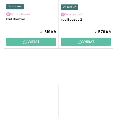
2+1 ZDARMA
2+1 ZDARMA
Diamantování
Diamantování
Hrad Bouzov
Hrad Bouzov 2
519 Kč
579 Kč
od
od
VYBRAT
VYBRAT