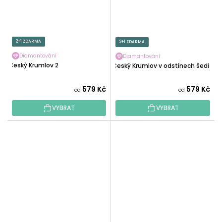
2+1 ZDARMA
2+1 ZDARMA
Diamantování
Diamantování
Český Krumlov 2
Český Krumlov v odstínech šedi
579 Kč
579 Kč
od
od
VYBRAT
VYBRAT