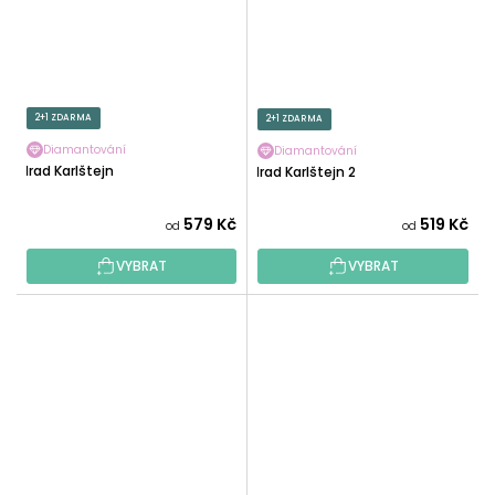
2+1 ZDARMA
2+1 ZDARMA
Diamantování
Diamantování
Hrad Karlštejn
Hrad Karlštejn 2
579 Kč
519 Kč
od
od
VYBRAT
VYBRAT