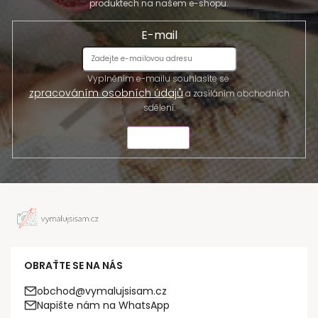
produktech na našem e-shopu.
E-mail
Vyplněním e-mailu souhlasíte se
zpracováním osobních údajů
a zasíláním obchodních
sdělení.
ODESLAT
OBRAŤTE SE NA NÁS
obchod@vymalujsisam.cz
Napište nám na WhatsApp