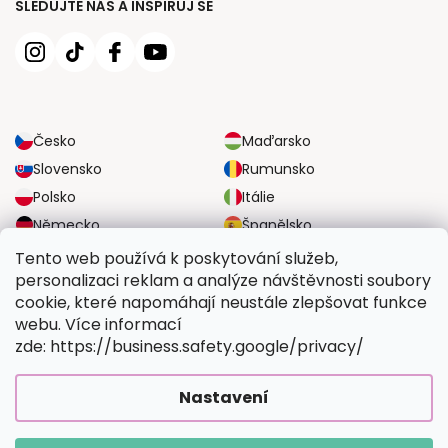
SLEDUJTE NÁS A INSPIRUJ SE
Česko
Maďarsko
Slovensko
Rumunsko
Polsko
Itálie
Německo
Španělsko
Velká Británie
Rakousko
Tento web používá k poskytování služeb,
personalizaci reklam a analýze návštěvnosti soubory
cookie, které napomáhají neustále zlepšovat funkce
SPOLEHLIVÉ MOŽNOSTI DOPRAVY
webu. Více informací
zde: https://business.safety.google/privacy/
BEZPEČNÉ MOŽNOSTI PLATBY
Nastavení