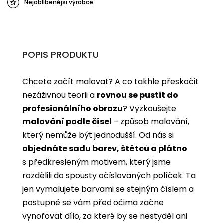
Nejoblíbenější výrobce
POPIS PRODUKTU
Chcete začít malovat? A co takhle přeskočit
nezáživnou teorii a
rovnou se pustit do
profesionálního obrazu
? Vyzkoušejte
malování podle čísel
­­– způsob malování,
který nemůže být jednodušší. Od nás si
objednáte sadu barev, štětců a plátno
s předkresleným motivem, který jsme
rozdělili do spousty očíslovaných políček. Ta
jen vymalujete barvami se stejným číslem a
postupně se vám před očima začne
vynořovat dílo, za které by se nestyděl ani