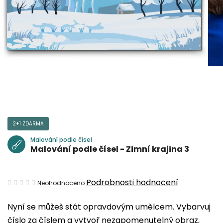
2+1 ZDARMA
Malování podle čísel
Malování podle čísel - Zimní krajina 3
Průměrné
Podrobnosti hodnocení
Neohodnoceno
hodnocení
Nyní se můžeš stát opravdovým umělcem. Vybarvuj
produktu
číslo za číslem a vytvoř nezapomenutelný obraz,
je