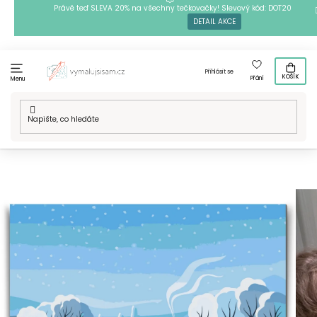
Přejít
Právě teď SLEVA 20% na všechny tečkovačky! Slevový kód: DOT20
DETAIL AKCE
na
obsah
Přihlásit se
KOŠÍK
Přání
Menu
Domů
/
Techniky
/
Malování podle čísel
/
Malování podle čísel
- Zimní krajina 3