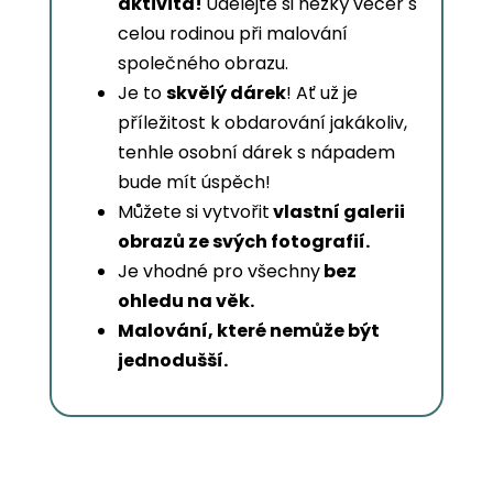
aktivita!
Udělejte si hezký večer s
celou rodinou při malování
společného obrazu.
Je to
skvělý dárek
! Ať už je
příležitost k obdarování jakákoliv,
tenhle osobní dárek s nápadem
bude mít úspěch!
Můžete si vytvořit
vlastní galerii
obrazů ze svých fotografií.
Je vhodné pro všechny
bez
ohledu na věk.
Malování, které nemůže být
jednodušší.