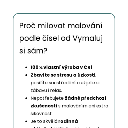
Proč milovat malování
podle čísel od Vymaluj
si sám?
100% vlastní výroba v ČR!
Zbavíte se stresu a úzkosti
,
posílíte soustředění a užijete si
zábavu i relax.
Nepotřebujete
žádné předchozí
zkušenosti
s malováním ani extra
šikovnost.
Je to skvělá
rodinná