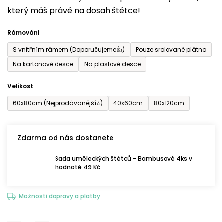
který máš právě na dosah štětce!
0,0
z
Rámování
5
S vnitřním rámem (Doporučujeme👍)
Pouze srolované plátno
hvězdiček.
Na kartonové desce
Na plastové desce
Velikost
60x80cm (Nejprodávanější⭐)
40x60cm
80x120cm
Zdarma od nás dostanete
Sada uměleckých štětců - Bambusové 4ks v
hodnotě 49 Kč
Možnosti dopravy a platby