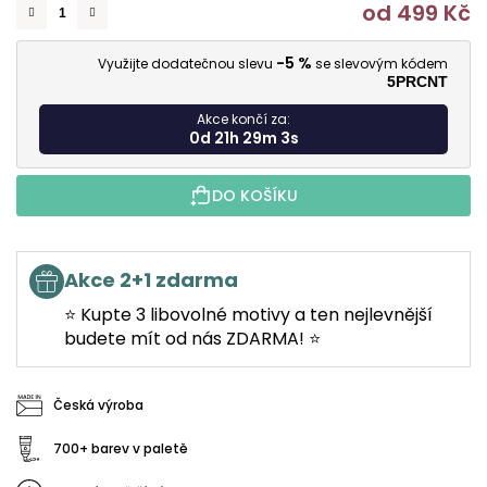
od
499 Kč
M
-5 %
Využijte dodatečnou slevu
se slevovým kódem
5PRCNT
Akce končí za:
0d 21h 29m 2s
DO KOŠÍKU
Akce 2+1 zdarma
⭐ Kupte 3 libovolné motivy a ten nejlevnější
budete mít od nás ZDARMA! ⭐
Česká výroba
700+ barev v paletě