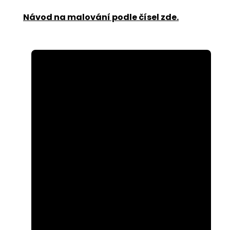
Návod na malování podle čísel zde
.