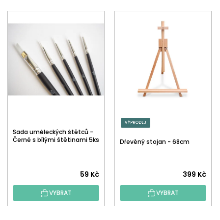
VÝPRODEJ
Sada uměleckých štětců -
Černé s bílými štětinami 5ks
Dřevěný stojan - 68cm
59 Kč
399 Kč
VYBRAT
VYBRAT
Z