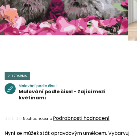
2+1 ZDARMA
Malování podle čísel
Malování podle čísel - Zajíci mezi
květinami
Průměrné
Podrobnosti hodnocení
Neohodnoceno
hodnocení
Nyní se můžeš stát opravdovým umělcem. Vybarvuj
produktu