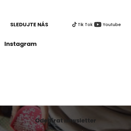
5,0
Z
z
Á
5
P
hvězdiček.
SLEDUJTE NÁS
Tik Tok
Youtube
A
T
Í
Instagram
Odebírat newsletter