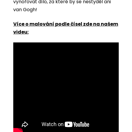
vynořovat dílo, za které by se nestyděl ani
van Gogh!
Více o malování podle čísel zde na našem
videu: