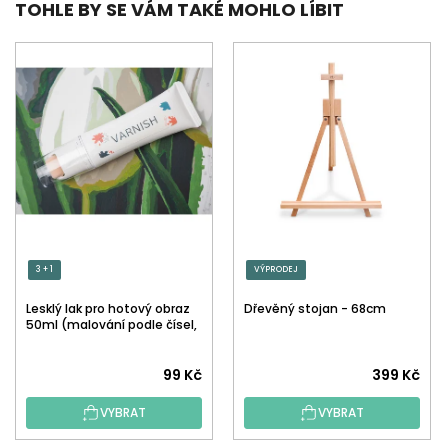
TOHLE BY SE VÁM TAKÉ MOHLO LÍBIT
3 + 1
VÝPRODEJ
Lesklý lak pro hotový obraz
Dřevěný stojan - 68cm
50ml (malování podle čísel,
tečkování)
Průměrné
99 Kč
399 Kč
hodnocení
VYBRAT
VYBRAT
produktu
je