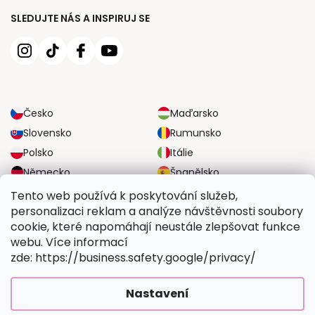
SLEDUJTE NÁS A INSPIRUJ SE
Česko
Maďarsko
Slovensko
Rumunsko
Polsko
Itálie
Německo
Španělsko
Velká Británie
Rakousko
Tento web používá k poskytování služeb,
personalizaci reklam a analýze návštěvnosti soubory
cookie, které napomáhají neustále zlepšovat funkce
SPOLEHLIVÉ MOŽNOSTI DOPRAVY
webu. Více informací
zde: https://business.safety.google/privacy/
BEZPEČNÉ MOŽNOSTI PLATBY
Nastavení