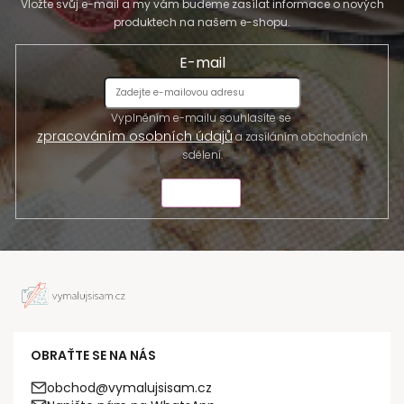
Vložte svůj e-mail a my vám budeme zasílat informace o nových
produktech na našem e-shopu.
E-mail
Vyplněním e-mailu souhlasíte se
zpracováním osobních údajů
a zasíláním obchodních
sdělení.
ODESLAT
OBRAŤTE SE NA NÁS
obchod@vymalujsisam.cz