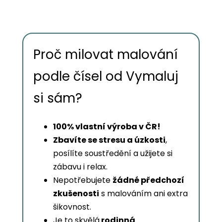
Proč milovat malování
podle čísel od Vymaluj
si sám?
100% vlastní výroba v ČR!
Zbavíte se stresu a úzkosti
,
posílíte soustředění a užijete si
zábavu i relax.
Nepotřebujete
žádné předchozí
zkušenosti
s malováním ani extra
šikovnost.
Je to skvělá
rodinná