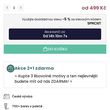
od
499 Kč
M
-5 %
Využijte dodatečnou slevu
se slevovým kódem
5PRCNT
Akce končí za:
0d 14h 10m 6s
DO KOŠÍKU
Akce 2+1 zdarma
⭐ Kupte 3 libovolné motivy a ten nejlevnější
budete mít od nás ZDARMA! ⭐
Česká výroba
700+ barev v paletě