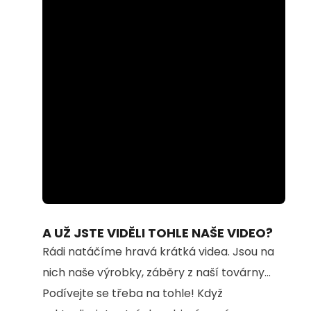
Loaded
:
Unmute
59.53%
A UŽ JSTE VIDĚLI TOHLE NAŠE VIDEO?
Rádi natáčíme hravá krátká videa. Jsou na
nich naše výrobky, záběry z naší továrny...
Podívejte se třeba na tohle! Když