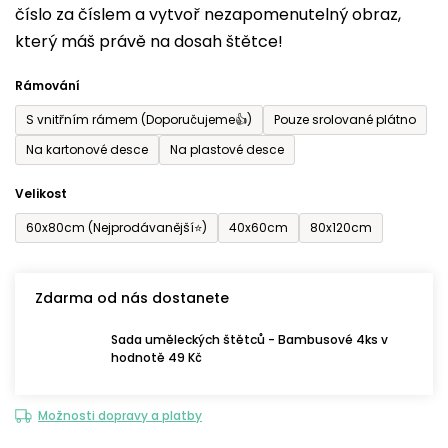
číslo za číslem a vytvoř nezapomenutelný obraz,
je
který máš právě na dosah štětce!
0,0
z
Rámování
5
S vnitřním rámem (Doporučujeme👍)
Pouze srolované plátno
hvězdiček.
Na kartonové desce
Na plastové desce
Velikost
60x80cm (Nejprodávanější⭐)
40x60cm
80x120cm
Zdarma od nás dostanete
Sada uměleckých štětců - Bambusové 4ks v
hodnotě 49 Kč
Možnosti dopravy a platby