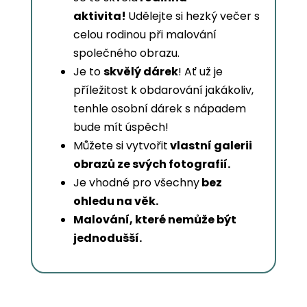
aktivita!
Udělejte si hezký večer s
celou rodinou při malování
společného obrazu.
Je to
skvělý dárek
! Ať už je
příležitost k obdarování jakákoliv,
tenhle osobní dárek s nápadem
bude mít úspěch!
Můžete si vytvořit
vlastní galerii
obrazů ze svých fotografií.
Je vhodné pro všechny
bez
ohledu na věk.
Malování, které nemůže být
jednodušší.