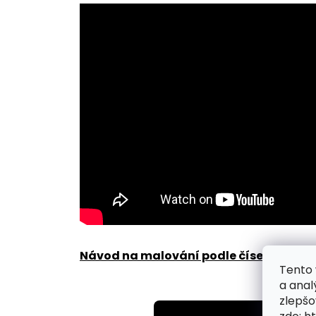
Návod na malování podle čísel zde
.
Tento 
a anal
zlepšo