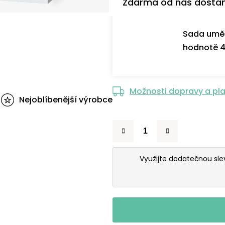
Zdarma od nás dosta
Sada uměl
hodnotě 4
Možnosti dopravy a pl
Nejoblíbenější výrobce
Využijte dodatečnou sl