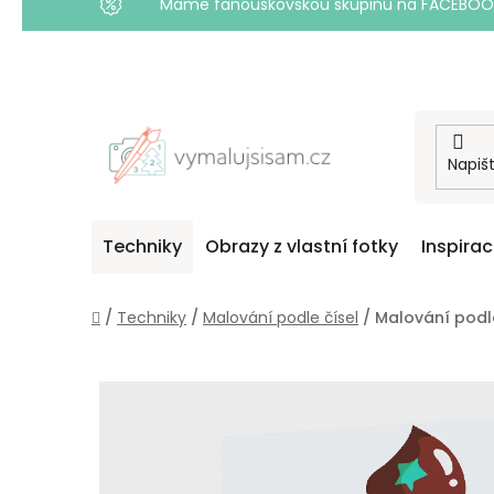
Máme fanouškovskou skupinu na FACEBOOKU! 
Přejít
na
obsah
Techniky
Obrazy z vlastní fotky
Inspira
Domů
/
Techniky
/
Malování podle čísel
/
Malování podl