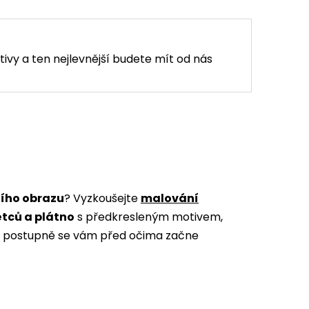
tivy a ten nejlevnější budete mít od nás
ního obrazu
? Vyzkoušejte
malování
ětců a plátno
s předkresleným motivem,
m a postupně se vám před očima začne