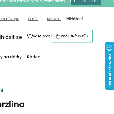
bdiv naší komunity nad vaším dílem. :-)
TO CHCI VIDĚT
e o nákupu
O nás
Kontakt
Přihlášení
ihlásit se
Vaše přání
PRÁZDNÝ KOŠÍK
NÁKUPNÍ
KOŠÍK
py na dárky
Rádce
el
rzlina