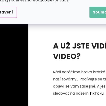
ttps://business.safety.google/privacy/
tavení
Souhl
A UŽ JSTE VID
VIDEO?
Rádi natáčíme hravá krátká 
naší továrny... Podívejte se 
objeví se vám zase jiné. A je
sledovat na našem
TikToku
.