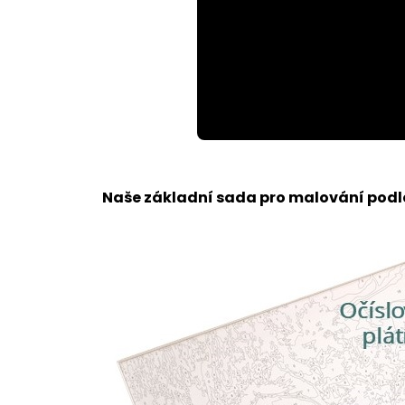
Loaded
:
Unmute
100.00%
Naše základní sada pro malování podle