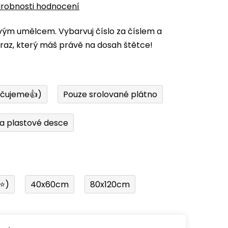
robnosti hodnocení
vým umělcem. Vybarvuj číslo za číslem a
az, který máš právě na dosah štětce!
učujeme👍)
Pouze srolované plátno
a plastové desce
í⭐)
40x60cm
80x120cm