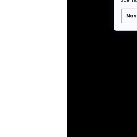
zde: h
Nas