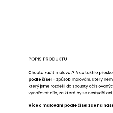
POPIS PRODUKTU
Chcete začít malovat? A co takhle přeskoč
podle čísel
­­– způsob malování, který nem
který jsme rozdělili do spousty očíslovan
vynořovat dílo, za které by se nestyděl an
Více o malování podle čísel zde na naš