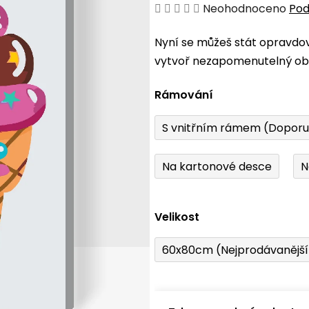
Průměrné
Neohodnoceno
Pod
hodnocení
Nyní se můžeš stát opravdo
produktu
vytvoř nezapomenutelný obr
je
0,0
Rámování
z
5
S vnitřním rámem (Dopor
hvězdiček.
Na kartonové desce
N
Velikost
60x80cm (Nejprodávanějš