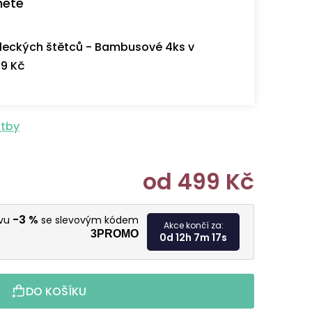
nete
eckých štětců - Bambusové 4ks v
9 Kč
atby
od
499 Kč
Měrná cen
-3 %
evu
se slevovým kódem
Akce končí za:
3PROMO
0d 12h 7m 17s
DO KOŠÍKU