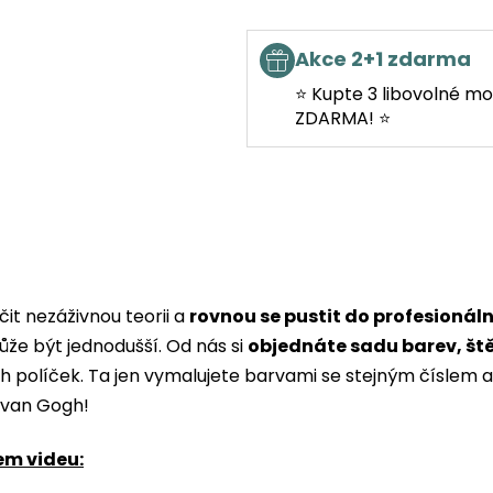
Akce 2+1 zdarma
⭐ Kupte 3 libovolné mo
ZDARMA! ⭐
it nezáživnou teorii a
rovnou se pustit do profesionál
ůže být jednodušší. Od nás si
objednáte sadu barev, št
ých políček. Ta jen vymalujete barvami se stejným čísle
i van Gogh!
em videu: