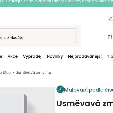
Podívejte se na exkluzivní záběry z továrny nebo posbírejte o
Vš
Př
ce
Akce
Výprodej
Novinky
Nejprodávanější
Ti
e čísel - Usměvavá zmrzlina
Malování podle čís
Usměvavá zm